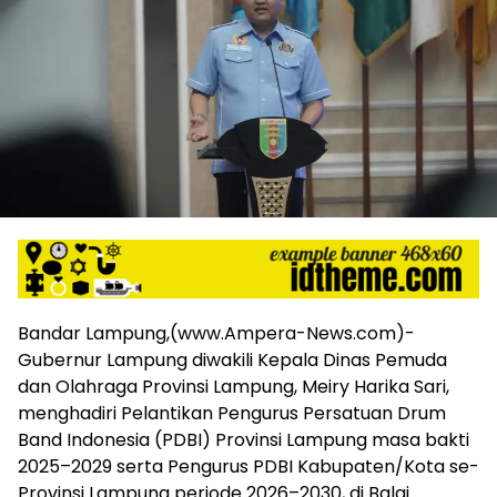
harga
iklan
yang
relatif
lebih
murah
dari
Koran
maupun
media
siber
lainnya,
desain
Koran
Bandar Lampung,(www.Ampera-News.com)-
dan
Gubernur Lampung diwakili Kepala Dinas Pemuda
media
dan Olahraga Provinsi Lampung, Meiry Harika Sari,
siber
lebih
menghadiri Pelantikan Pengurus Persatuan Drum
eksklusif,
Band Indonesia (PDBI) Provinsi Lampung masa bakti
bergaya
2025–2029 serta Pengurus PDBI Kabupaten/Kota se-
trendi,
Provinsi Lampung periode 2026–2030, di Balai