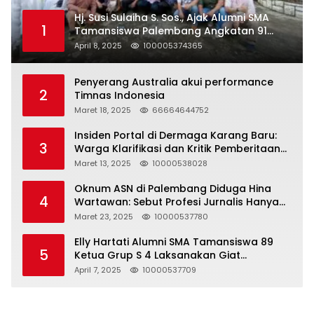
Hj. Susi Sulaiha S. Sos., Ajak Alumni SMA
1
Tamansiswa Palembang Angkatan 91
Halal Bihalal
April 8, 2025
100005374365
Penyerang Australia akui performance
2
Timnas Indonesia
Maret 18, 2025
66664644752
Insiden Portal di Dermaga Karang Baru:
3
Warga Klarifikasi dan Kritik Pemberitaan
yang Tidak Akurat
Maret 13, 2025
10000538028
Oknum ASN di Palembang Diduga Hina
4
Wartawan: Sebut Profesi Jurnalis Hanya
Seharga 2 Liter Bensin, Berujung Dugaan
Maret 23, 2025
10000537780
Pelanggaran UU ITE!
Elly Hartati Alumni SMA Tamansiswa 89
5
Ketua Grup S 4 Laksanakan Giat
Silaturahmi
April 7, 2025
10000537709