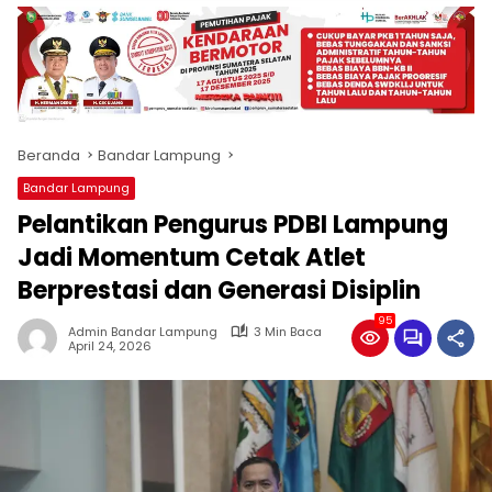
produk
antara
lain
mampu
menjadi
tempat
Beranda
Bandar Lampung
komunikasi
usaha
Bandar Lampung
(beriklan),
Pelantikan Pengurus PDBI Lampung
fokus
pada
Jadi Momentum Cetak Atlet
pemberitaan
Berprestasi dan Generasi Disiplin
nasional
maupun
95
Admin Bandar Lampung
3 Min Baca
international,
April 24, 2026
bernuansa
lokal
dan
dinamis,
memiliki
kisaran