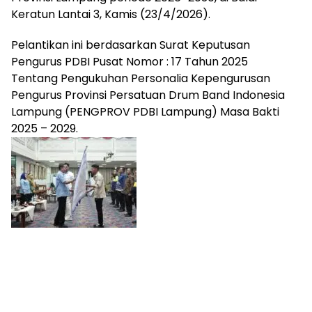
mengandung
Keratun Lantai 3, Kamis (23/4/2026).
unsur
edukasi,
Pelantikan ini berdasarkan Surat Keputusan
gaya
Pengurus PDBI Pusat Nomor : 17 Tahun 2025
hidup,
hiburan,
Tentang Pengukuhan Personalia Kepengurusan
bebas
Pengurus Provinsi Persatuan Drum Band Indonesia
dari
Lampung (PENGPROV PDBI Lampung) Masa Bakti
SARA,
2025 – 2029.
narkoba
dan
berita
asusila
Media
Cetak
dan
Online
Ampera
News