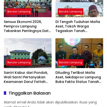
Bandar Lampung
Bandar Lampung
Sensus Ekonomi 2026,
Di Tengah Tuduhan Mafia
Pemprov Lampung
Aset, Tokoh Warga
Tekankan Pentingnya Data
Tegaskan Tanah
Akurat untuk Kebijakan
Bersertifikat Milik Warga:
Tepat Sasaran
Kini Dibangun SPBU Haji
Suef
Bandar Lampung
Bandar Lampung
Santri Kabur dari Pondok,
Dituding Terlibat Mafia
Wali Santri Pertanyakan
Aset, Sekdaprov Lampung
Keamanan Darul Fattah
Buka Fakta Status Tanah
Kampus II Natar
Ryacudu
Tinggalkan Balasan
Alamat email Anda tidak akan dipublikasikan.
Ruas yang