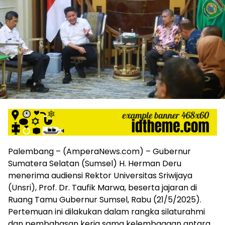
harga
iklan
yang
relatif
lebih
murah
dari
Koran
maupun
media
siber
lainnya,
desain
Koran
Palembang – (AmperaNews.com) – Gubernur
dan
Sumatera Selatan (Sumsel) H. Herman Deru
media
siber
menerima audiensi Rektor Universitas Sriwijaya
lebih
(Unsri), Prof. Dr. Taufik Marwa, beserta jajaran di
eksklusif,
Ruang Tamu Gubernur Sumsel, Rabu (21/5/2025).
bergaya
Pertemuan ini dilakukan dalam rangka silaturahmi
trendi,
dan pembahasan kerja sama kelembagaan antara