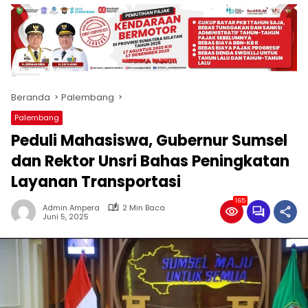
produk
antara
lain
mampu
menjadi
tempat
Beranda
Palembang
komunikasi
usaha
Palembang
(beriklan),
Peduli Mahasiswa, Gubernur Sumsel
fokus
pada
dan Rektor Unsri Bahas Peningkatan
pemberitaan
Layanan Transportasi
nasional
maupun
165
Admin Ampera
2 Min Baca
international,
Juni 5, 2025
bernuansa
lokal
dan
dinamis,
memiliki
kisaran