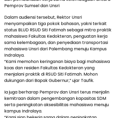
mengandung
Pemprov Sumsel dan Unsri
unsur
edukasi,
Dalam audiensi tersebut, Rektor Unsri
gaya
menyampaikan tiga pokok bahasan, yakni terkait
hidup,
hiburan,
status BLUD RSUD Siti Fatimah sebagai mitra praktik
bebas
mahasiswa Fakultas Kedokteran, penguatan kerja
dari
sama kelembagaan, dan penyediaan transportasi
SARA,
mahasiswa Unsri dari Palembang menuju Kampus
narkoba
Indralaya.
dan
“Kami memohon keringanan biaya bagi mahasiswa
berita
koas dan residen Fakultas Kedokteran yang
asusila
Media
menjalani praktik di RSUD Siti Fatimah. Mohon
Cetak
dukungan dari Bapak Gubernur,” ujar Taufik.
dan
Online
Ia juga berharap Pemprov dan Unsri terus menjalin
Ampera
kemitraan dalam pengembangan kapasitas SDM
News
serta peningkatan aksesibilitas mahasiswa menuju
kampus Indralaya.
“Kami siap bekerja sama dalam peningkatan