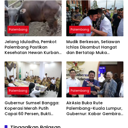
Palembang
Palembang
Jelang Iduladha, Pemkot
Mudik Berkesan, Setiawan
Palembang Pastikan
Ichlas Disambut Hangat
Kesehatan Hewan Kurban
dan Bertatap Muka
Aman
dengan Gubernur
Palembang
Palembang
Gubernur Sumsel Bangga:
AirAsia Buka Rute
Koperasi Merah Putih
Palembang–Kuala Lumpur,
Capai 60 Persen, Bukti
Gubernur: Kabar Gembira
Gerakan Ekonomi Rakyat
untuk Warga Sumsel!
Tinggalkan Balasan