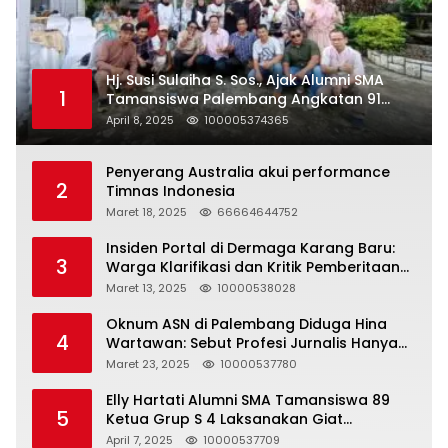
Hj. Susi Sulaiha S. Sos., Ajak Alumni SMA
1
Tamansiswa Palembang Angkatan 91
Halal Bihalal
April 8, 2025
100005374365
Penyerang Australia akui performance
2
Timnas Indonesia
Maret 18, 2025
66664644752
Insiden Portal di Dermaga Karang Baru:
3
Warga Klarifikasi dan Kritik Pemberitaan
yang Tidak Akurat
Maret 13, 2025
10000538028
Oknum ASN di Palembang Diduga Hina
4
Wartawan: Sebut Profesi Jurnalis Hanya
Seharga 2 Liter Bensin, Berujung Dugaan
Maret 23, 2025
10000537780
Pelanggaran UU ITE!
Elly Hartati Alumni SMA Tamansiswa 89
5
Ketua Grup S 4 Laksanakan Giat
Silaturahmi
April 7, 2025
10000537709