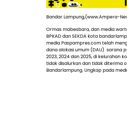
Online
Ampera
News
Bandar Lampung,(www.Ampera-Ne
Ormas mabesbara, dan media wart
BPKAD dan SEKDA kota bandarlampu
media Paspampres.com telah men
dana alokasi umum (DAU) sarana pr
2023, 2024 dan 2025, di kelurahan
tidak disalurkan dan tidak diterima 
Bandarlampung. Ungkap pada media