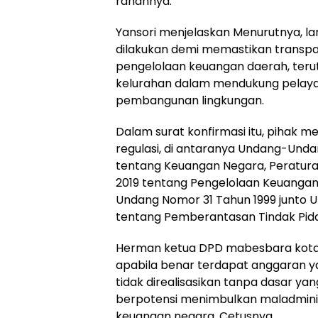
ranahnya.
Yansori menjelaskan Menurutnya, la
dilakukan demi memastikan transpar
pengelolaan keuangan daerah, ter
kelurahan dalam mendukung pelay
pembangunan lingkungan.
Dalam surat konfirmasi itu, pihak 
regulasi, di antaranya Undang-Und
tentang Keuangan Negara, Peratur
2019 tentang Pengelolaan Keuangan
Undang Nomor 31 Tahun 1999 junto 
tentang Pemberantasan Tindak Pida
Herman ketua DPD mabesbara kota
apabila benar terdapat anggaran y
tidak direalisasikan tanpa dasar ya
berpotensi menimbulkan maladminist
keuangan negara. Cetusnya.