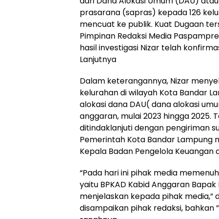
dari Dana Alokasi Umum (DAU) ata
prasarana (sapras) kepada 126 kel
mencuat ke publik. Kuat Dugaan ter
Pimpinan Redaksi Media Paspampre
hasil investigasi Nizar telah konfirm
Lanjutnya
Dalam keterangannya, Nizar menye
kelurahan di wilayah Kota Bandar 
alokasi dana DAU( dana alokasi u
anggaran, mulai 2023 hingga 2025. 
ditindaklanjuti dengan pengiriman s
Pemerintah Kota Bandar Lampung me
Kepala Badan Pengelola Keuangan 
“Pada hari ini pihak media memenuhi
yaitu BPKAD Kabid Anggaran Bapak
menjelaskan kepada pihak media,” 
disampaikan pihak redaksi, bahkan