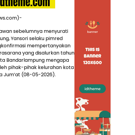
ws.com)-
awan sebelumnya menyurati
ng, Yansori selaku pimred
gkonfirmasi mempertanyakan
asarana yang disalurkan tahun
 kota Bandarlampung mengapa
oleh pihak-pihak kelurahan kota
 Jum’at (08-05-2026).