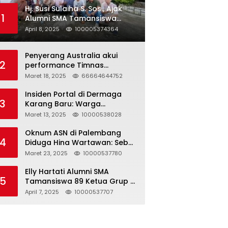
Hj. Susi Sulaiha S. Sos., Ajak
1
Alumni SMA Tamansiswa
Palembang Angkatan 91 Halal
April 8, 2025
100005374364
Bihalal
Penyerang Australia akui
2
performance Timnas
Indonesia
Maret 18, 2025
66664644752
Insiden Portal di Dermaga
3
Karang Baru: Warga
Klarifikasi dan Kritik
Maret 13, 2025
10000538028
Pemberitaan yang Tidak
Akurat
Oknum ASN di Palembang
4
Diduga Hina Wartawan: Sebut
Profesi Jurnalis Hanya
Maret 23, 2025
10000537780
Seharga 2 Liter Bensin,
Berujung Dugaan
Elly Hartati Alumni SMA
5
Pelanggaran UU ITE!
Tamansiswa 89 Ketua Grup S
4 Laksanakan Giat
April 7, 2025
10000537707
Silaturahmi