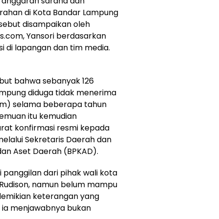
u anggaran sarana dan
urahan di Kota Bandar Lampung
sebut disampaikan oleh
s.com, Yansori berdasarkan
asi di lapangan dan tim media.
but bahwa sebanyak 126
Lampung diduga tidak menerima
mum) selama beberapa tahun
Temuan itu kemudian
urat konfirmasi resmi kepada
lalui Sekretaris Daerah dan
dan Aset Daerah (BPKAD).
 panggilan dari pihak wali kota
 Rudison, namun belum mampu
demikian keterangan yang
 ” ia menjawabnya bukan