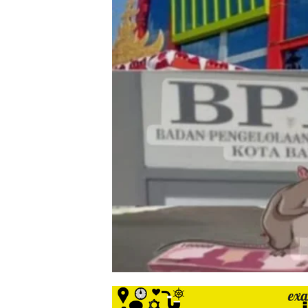
siber
lebih
eksklusif,
bergaya
trendi,
mengandung
unsur
edukasi,
gaya
hidup,
hiburan,
bebas
dari
SARA,
narkoba
dan
berita
asusila
Media
Cetak
dan