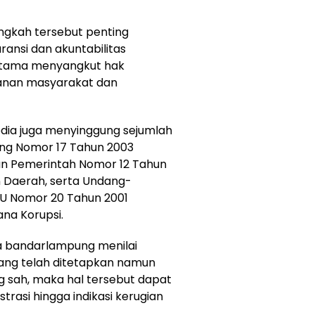
ngkah tersebut penting
ansi dan akuntabilitas
utama menyangkut hak
anan masyarakat dan
media juga menyinggung sejumlah
ang Nomor 17 Tahun 2003
an Pemerintah Nomor 12 Tahun
 Daerah, serta Undang-
UU Nomor 20 Tahun 2001
na Korupsi.
 bandarlampung menilai
ang telah ditetapkan namun
ng sah, maka hal tersebut dapat
rasi hingga indikasi kerugian