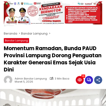
produk
antara
lain
mampu
menjadi
tempat
Beranda
Bandar Lampung
komunikasi
usaha
Bandar Lampung
(beriklan),
Momentum Ramadan, Bunda PAUD
fokus
pada
Provinsi Lampung Dorong Penguatan
pemberitaan
Karakter Generasi Emas Sejak Usia
nasional
Dini
maupun
international,
88
bernuansa
Admin Bandar Lampung
3 Min Baca
Maret 5, 2026
lokal
dan
dinamis,
memiliki
kisaran