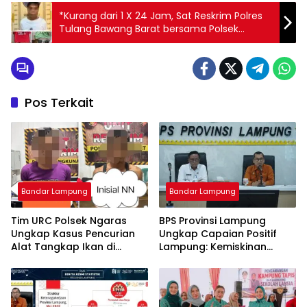
*Kurang dari 1 X 24 Jam, Sat Reskrim Polres
Tulang Bawang Barat bersama Polsek
Tumijajar amankan Kakek Tiri Setubuhi Cucu
di Bawah Umur
Pos Terkait
Bandar Lampung
Bandar Lampung
Tim URC Polsek Ngaras
BPS Provinsi Lampung
Ungkap Kasus Pencurian
Ungkap Capaian Positif
Alat Tangkap Ikan di
Lampung: Kemiskinan
Pelabuhan Kota Jawa, Dua
Turun, Inflasi Terkendali,
Terduga Pelaku
Ekonomi Terus Tumbuh
Diamankan.