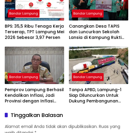
Bandar Lampung
Bandar Lampung
BPS: 35,5 Ribu Tenaga Kerja
Canangkan Desa TAPIS
Terserap, TPT Lampung Mei
dan Luncurkan Sekolah
2026 Sebesar 3,97 Persen
Lansia di Kampung Rukti
Endah, Ketua TP PKK
Lampung Dorong
Pembangunan SDM Dimulai
dari Desa
Bandar Lampung
Bandar Lampung
Pemprov Lampung Berhasil
Tanpa APBD, Lampung-1
Kendalikan Inflasi, Jadi
Siap Diluncurkan Untuk
Provinsi dengan Inflasi
Dukung Pembangunan
Terendah di Sumatera
Berbasis Data
Tinggalkan Balasan
Alamat email Anda tidak akan dipublikasikan.
Ruas yang
wajib ditandai
*