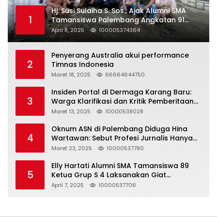
Hj. Susi Sulaiha S. Sos., Ajak Alumni SMA
1
Tamansiswa Palembang Angkatan 91
Halal Bihalal
April 8, 2025
100005374364
Penyerang Australia akui performance
2
Timnas Indonesia
Maret 18, 2025
66664644750
Insiden Portal di Dermaga Karang Baru:
3
Warga Klarifikasi dan Kritik Pemberitaan
yang Tidak Akurat
Maret 13, 2025
10000538028
Oknum ASN di Palembang Diduga Hina
4
Wartawan: Sebut Profesi Jurnalis Hanya
Seharga 2 Liter Bensin, Berujung Dugaan
Maret 23, 2025
10000537780
Pelanggaran UU ITE!
Elly Hartati Alumni SMA Tamansiswa 89
5
Ketua Grup S 4 Laksanakan Giat
Silaturahmi
April 7, 2025
10000537706