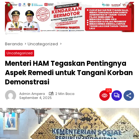
produk
antara
lain
mampu
menjadi
tempat
Beranda
Uncategorized
komunikasi
usaha
Uncategorized
(beriklan),
Menteri HAM Tegaskan Pentingnya
fokus
pada
Aspek Remedi untuk Tangani Korban
pemberitaan
Demonstrasi
nasional
maupun
125
Admin Ampera
2 Min Baca
international,
September 4, 2025
bernuansa
lokal
dan
dinamis,
memiliki
kisaran