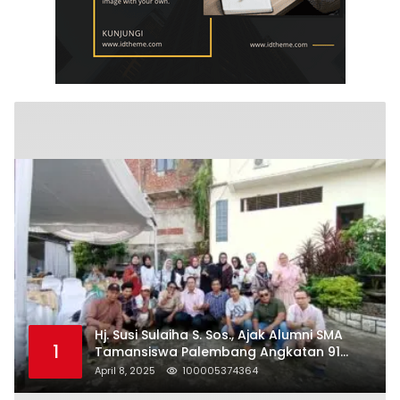
Hj. Susi Sulaiha S. Sos., Ajak Alumni SMA
1
Tamansiswa Palembang Angkatan 91
Halal Bihalal
April 8, 2025
100005374364