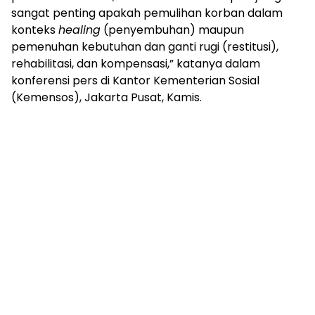
mengandung
sangat penting apakah pemulihan korban dalam
unsur
konteks
healing
(penyembuhan) maupun
edukasi,
pemenuhan kebutuhan dan ganti rugi (restitusi),
gaya
hidup,
rehabilitasi, dan kompensasi,” katanya dalam
hiburan,
konferensi pers di Kantor Kementerian Sosial
bebas
(Kemensos), Jakarta Pusat, Kamis.
dari
SARA,
narkoba
dan
berita
asusila
Media
Cetak
dan
Online
Ampera
News