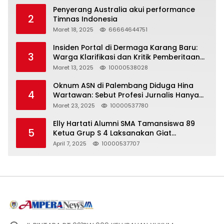
Penyerang Australia akui performance
2
Timnas Indonesia
Maret 18, 2025
66664644751
Insiden Portal di Dermaga Karang Baru:
3
Warga Klarifikasi dan Kritik Pemberitaan
yang Tidak Akurat
Maret 13, 2025
10000538028
Oknum ASN di Palembang Diduga Hina
4
Wartawan: Sebut Profesi Jurnalis Hanya
Seharga 2 Liter Bensin, Berujung Dugaan
Maret 23, 2025
10000537780
Pelanggaran UU ITE!
Elly Hartati Alumni SMA Tamansiswa 89
5
Ketua Grup S 4 Laksanakan Giat
Silaturahmi
April 7, 2025
10000537707