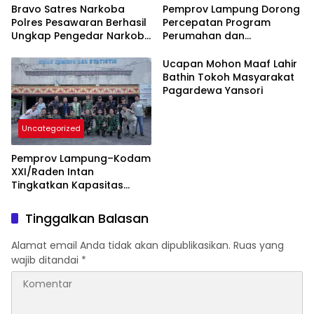
Bravo Satres Narkoba
Pemprov Lampung Dorong
Polres Pesawaran Berhasil
Percepatan Program
Ungkap Pengedar Narkoba
Perumahan dan
Berikut BB 7,76 Gram Sabu
Pemberdayaan Ekonomi
Rakyat
Ucapan Mohon Maaf Lahir
Bathin Tokoh Masyarakat
Pagardewa Yansori
Uncategorized
Pemprov Lampung–Kodam
XXI/Raden Intan
Tingkatkan Kapasitas
Bersama di Bidang
Komunikasi Publik
Tinggalkan Balasan
Alamat email Anda tidak akan dipublikasikan.
Ruas yang
wajib ditandai
*