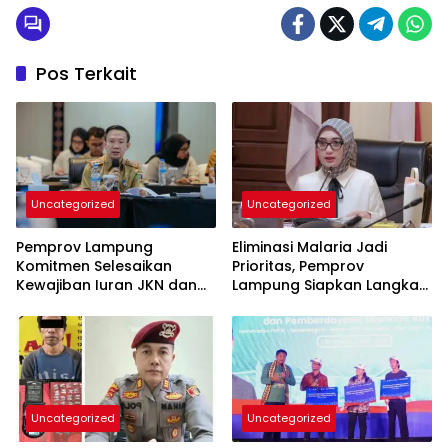
Pos Terkait
Uncategorized
Uncategorized
Pemprov Lampung
Eliminasi Malaria Jadi
Komitmen Selesaikan
Prioritas, Pemprov
Kewajiban Iuran JKN dan
Lampung Siapkan Langkah
Perkuat Tata Kelola
Terpadu
Kepesertaan BPJS
Kesehatan
Uncategorized
Uncategorized