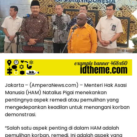
harga
iklan
yang
relatif
lebih
murah
dari
Koran
maupun
media
siber
lainnya,
desain
Jakarta – (AmperaNews.com) – Menteri Hak Asasi
Koran
Manusia (HAM) Natalius Pigai menekankan
dan
pentingnya aspek remedi atau pemulihan yang
media
siber
mengedepankan keadilan untuk menangani korban
lebih
demonstrasi.
eksklusif,
bergaya
“Salah satu aspek penting di dalam HAM adalah
trendi,
pemulihan korban, remedi. Ini adalah aspek yang