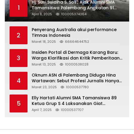
Hj. Susi Sulaiha S. Sos., Ajak Alumni SMA
1
Tamansiswa Palembang Angkatan 91
Halal Bihalal
April 8, 2025
100005374364
Penyerang Australia akui performance
2
Timnas Indonesia
Maret 18, 2025
66664644752
Insiden Portal di Dermaga Karang Baru:
3
Warga Klarifikasi dan Kritik Pemberitaan
yang Tidak Akurat
Maret 13, 2025
10000538028
Oknum ASN di Palembang Diduga Hina
4
Wartawan: Sebut Profesi Jurnalis Hanya
Seharga 2 Liter Bensin, Berujung Dugaan
Maret 23, 2025
10000537780
Pelanggaran UU ITE!
Elly Hartati Alumni SMA Tamansiswa 89
5
Ketua Grup S 4 Laksanakan Giat
Silaturahmi
April 7, 2025
10000537707