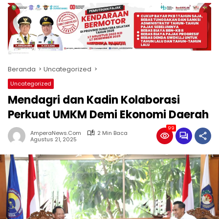
produk
antara
lain
mampu
menjadi
tempat
Beranda
Uncategorized
komunikasi
usaha
Uncategorized
(beriklan),
Mendagri dan Kadin Kolaborasi
fokus
pada
Perkuat UMKM Demi Ekonomi Daerah
pemberitaan
99
nasional
AmperaNews.Com
2 Min Baca
Agustus 21, 2025
maupun
international,
bernuansa
lokal
dan
dinamis,
memiliki
kisaran