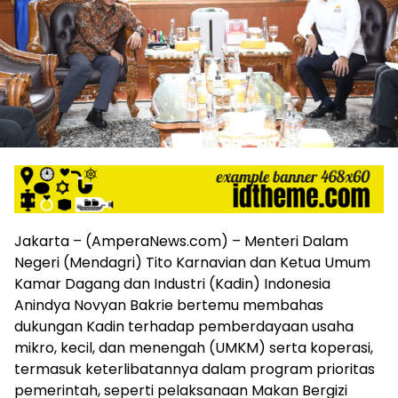
harga
iklan
yang
relatif
lebih
murah
dari
Koran
maupun
media
siber
lainnya,
desain
Jakarta – (AmperaNews.com) – Menteri Dalam
Koran
Negeri (Mendagri) Tito Karnavian dan Ketua Umum
dan
Kamar Dagang dan Industri (Kadin) Indonesia
media
Anindya Novyan Bakrie bertemu membahas
siber
dukungan Kadin terhadap pemberdayaan usaha
lebih
eksklusif,
mikro, kecil, dan menengah (UMKM) serta koperasi,
bergaya
termasuk keterlibatannya dalam program prioritas
trendi,
pemerintah, seperti pelaksanaan Makan Bergizi