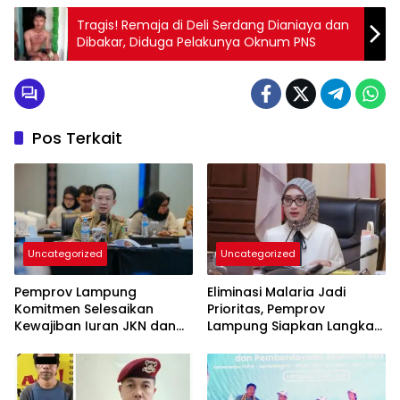
Tragis! Remaja di Deli Serdang Dianiaya dan
Dibakar, Diduga Pelakunya Oknum PNS
Pos Terkait
Uncategorized
Uncategorized
Pemprov Lampung
Eliminasi Malaria Jadi
Komitmen Selesaikan
Prioritas, Pemprov
Kewajiban Iuran JKN dan
Lampung Siapkan Langkah
Perkuat Tata Kelola
Terpadu
Kepesertaan BPJS
Kesehatan