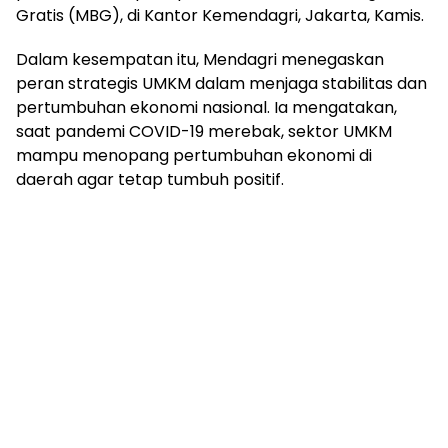
mengandung
Gratis (MBG), di Kantor Kemendagri, Jakarta, Kamis.
unsur
edukasi,
Dalam kesempatan itu, Mendagri menegaskan
gaya
peran strategis UMKM dalam menjaga stabilitas dan
hidup,
pertumbuhan ekonomi nasional. Ia mengatakan,
hiburan,
saat pandemi COVID-19 merebak, sektor UMKM
bebas
dari
mampu menopang pertumbuhan ekonomi di
SARA,
daerah agar tetap tumbuh positif.
narkoba
dan
berita
asusila
Media
Cetak
dan
Online
Ampera
News