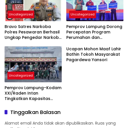
Uncategorized
Uncategorized
Bravo Satres Narkoba
Pemprov Lampung Dorong
Polres Pesawaran Berhasil
Percepatan Program
Ungkap Pengedar Narkoba
Perumahan dan
Berikut BB 7,76 Gram Sabu
Pemberdayaan Ekonomi
Rakyat
Ucapan Mohon Maaf Lahir
Bathin Tokoh Masyarakat
Pagardewa Yansori
Uncategorized
Pemprov Lampung–Kodam
XXI/Raden Intan
Tingkatkan Kapasitas
Bersama di Bidang
Komunikasi Publik
Tinggalkan Balasan
Alamat email Anda tidak akan dipublikasikan.
Ruas yang