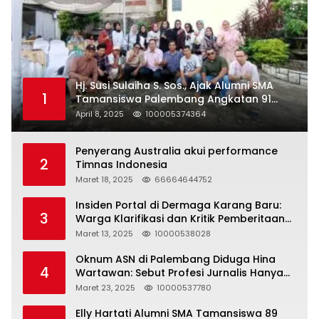
Hj. Susi Sulaiha S. Sos., Ajak Alumni SMA
1
Tamansiswa Palembang Angkatan 91
Halal Bihalal
April 8, 2025
100005374364
Penyerang Australia akui performance
2
Timnas Indonesia
Maret 18, 2025
66664644752
Insiden Portal di Dermaga Karang Baru:
3
Warga Klarifikasi dan Kritik Pemberitaan
yang Tidak Akurat
Maret 13, 2025
10000538028
Oknum ASN di Palembang Diduga Hina
4
Wartawan: Sebut Profesi Jurnalis Hanya
Seharga 2 Liter Bensin, Berujung Dugaan
Maret 23, 2025
10000537780
Pelanggaran UU ITE!
Elly Hartati Alumni SMA Tamansiswa 89