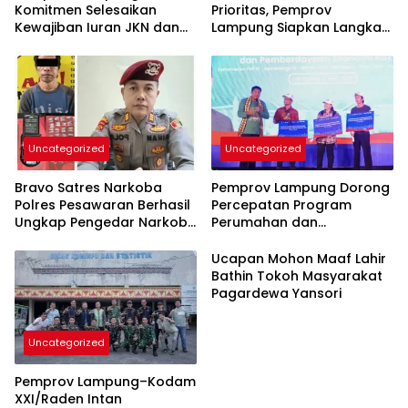
Komitmen Selesaikan
Prioritas, Pemprov
Kewajiban Iuran JKN dan
Lampung Siapkan Langkah
Perkuat Tata Kelola
Terpadu
Kepesertaan BPJS
Kesehatan
Uncategorized
Uncategorized
Bravo Satres Narkoba
Pemprov Lampung Dorong
Polres Pesawaran Berhasil
Percepatan Program
Ungkap Pengedar Narkoba
Perumahan dan
Berikut BB 7,76 Gram Sabu
Pemberdayaan Ekonomi
Rakyat
Ucapan Mohon Maaf Lahir
Bathin Tokoh Masyarakat
Pagardewa Yansori
Uncategorized
Pemprov Lampung–Kodam
XXI/Raden Intan