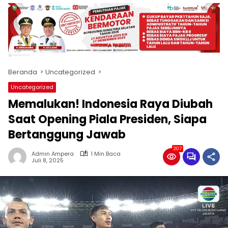
produk
antara
lain
mampu
menjadi
tempat
Beranda
Uncategorized
komunikasi
usaha
Uncategorized
(beriklan),
Memalukan! Indonesia Raya Diubah
fokus
pada
Saat Opening Piala Presiden, Siapa
pemberitaan
Bertanggung Jawab
nasional
maupun
207
Admin Ampera
1 Min Baca
international,
Juli 8, 2025
bernuansa
lokal
dan
dinamis,
memiliki
kisaran