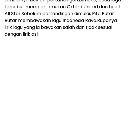
mengandung
tersebut mempertemukan Oxford United dan Liga 1
unsur
All Star.Sebelum pertandingan dimulai, Rita Butar
edukasi,
gaya
Butar membawakan lagu Indonesia Raya.Rupanya
hidup,
lirik lagu yang ia bawakan salah dan tidak sesuai
hiburan,
dengan lirik asli.
bebas
dari
SARA,
narkoba
dan
berita
asusila
Media
Cetak
dan
Online
Ampera
News