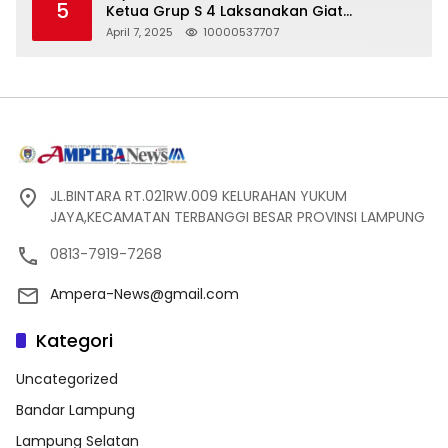
5
Ketua Grup S 4 Laksanakan Giat
Silaturahmi
April 7, 2025
10000537707
JL.BINTARA RT.021RW.009 KELURAHAN YUKUM
JAYA,KECAMATAN TERBANGGI BESAR PROVINSI LAMPUNG
0813-7919-7268
Ampera-News@gmail.com
Kategori
Uncategorized
Bandar Lampung
Lampung Selatan