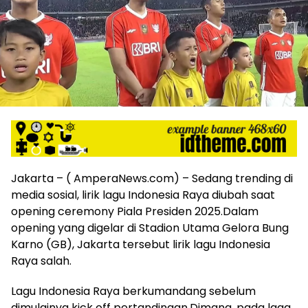
harga
iklan
yang
relatif
lebih
murah
dari
Koran
maupun
media
siber
lainnya,
Jakarta – ( AmperaNews.com) – Sedang trending di
desain
media sosial, lirik lagu Indonesia Raya diubah saat
Koran
dan
opening ceremony Piala Presiden 2025.Dalam
media
opening yang digelar di Stadion Utama Gelora Bung
siber
Karno (GB), Jakarta tersebut lirik lagu Indonesia
lebih
Raya salah.
eksklusif,
bergaya
Lagu Indonesia Raya berkumandang sebelum
trendi,
dimulainya kick off pertandingan.Dimana, pada laga