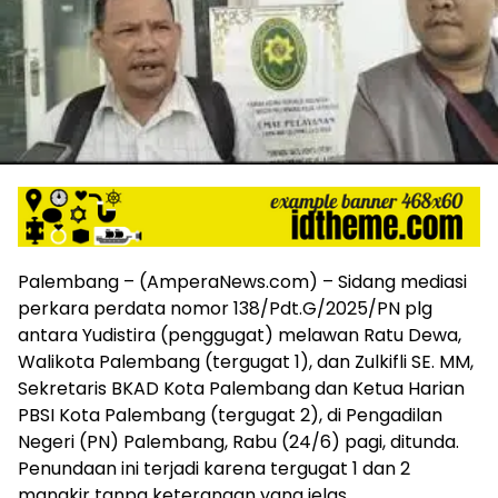
harga
iklan
yang
relatif
lebih
murah
dari
Koran
maupun
media
siber
lainnya,
Palembang – (AmperaNews.com) – Sidang mediasi
desain
perkara perdata nomor 138/Pdt.G/2025/PN plg
Koran
antara Yudistira (penggugat) melawan Ratu Dewa,
dan
Walikota Palembang (tergugat 1), dan Zulkifli SE. MM,
media
siber
Sekretaris BKAD Kota Palembang dan Ketua Harian
lebih
PBSI Kota Palembang (tergugat 2), di Pengadilan
eksklusif,
Negeri (PN) Palembang, Rabu (24/6) pagi, ditunda.
bergaya
Penundaan ini terjadi karena tergugat 1 dan 2
trendi,
mangkir tanpa keterangan yang jelas.