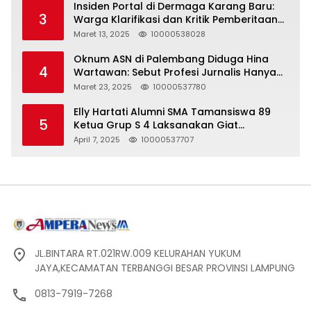
Insiden Portal di Dermaga Karang Baru:
3
Warga Klarifikasi dan Kritik Pemberitaan
yang Tidak Akurat
Maret 13, 2025
10000538028
Oknum ASN di Palembang Diduga Hina
4
Wartawan: Sebut Profesi Jurnalis Hanya
Seharga 2 Liter Bensin, Berujung Dugaan
Maret 23, 2025
10000537780
Pelanggaran UU ITE!
Elly Hartati Alumni SMA Tamansiswa 89
5
Ketua Grup S 4 Laksanakan Giat
Silaturahmi
April 7, 2025
10000537707
JL.BINTARA RT.021RW.009 KELURAHAN YUKUM
JAYA,KECAMATAN TERBANGGI BESAR PROVINSI LAMPUNG
0813-7919-7268