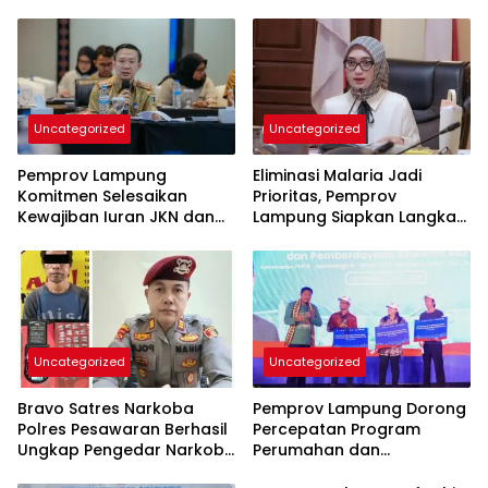
Uncategorized
Uncategorized
Pemprov Lampung
Eliminasi Malaria Jadi
Komitmen Selesaikan
Prioritas, Pemprov
Kewajiban Iuran JKN dan
Lampung Siapkan Langkah
Perkuat Tata Kelola
Terpadu
Kepesertaan BPJS
Kesehatan
Uncategorized
Uncategorized
Bravo Satres Narkoba
Pemprov Lampung Dorong
Polres Pesawaran Berhasil
Percepatan Program
Ungkap Pengedar Narkoba
Perumahan dan
Berikut BB 7,76 Gram Sabu
Pemberdayaan Ekonomi