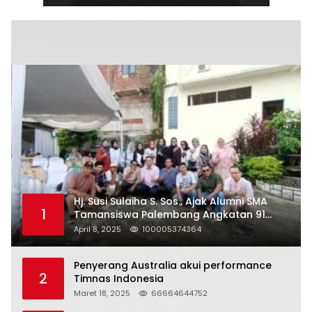
Hj. Susi Sulaiha S. Sos., Ajak Alumni SMA
1
Tamansiswa Palembang Angkatan 91
Halal Bihalal
April 8, 2025
100005374364
Penyerang Australia akui performance
2
Timnas Indonesia
Maret 18, 2025
66664644752