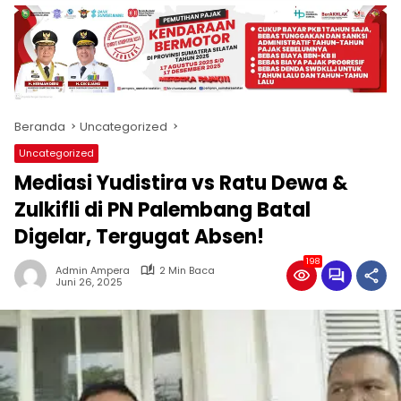
produk
antara
lain
mampu
menjadi
tempat
Beranda
Uncategorized
komunikasi
usaha
Uncategorized
(beriklan),
Mediasi Yudistira vs Ratu Dewa &
fokus
pada
Zulkifli di PN Palembang Batal
pemberitaan
Digelar, Tergugat Absen!
nasional
maupun
198
Admin Ampera
2 Min Baca
international,
Juni 26, 2025
bernuansa
lokal
dan
dinamis,
memiliki
kisaran