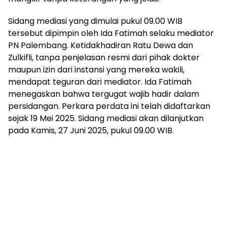
mengandung
unsur
Sidang mediasi yang dimulai pukul 09.00 WIB
edukasi,
tersebut dipimpin oleh Ida Fatimah selaku mediator
gaya
PN Palembang. Ketidakhadiran Ratu Dewa dan
hidup,
hiburan,
Zulkifli, tanpa penjelasan resmi dari pihak dokter
bebas
maupun izin dari instansi yang mereka wakili,
dari
mendapat teguran dari mediator. Ida Fatimah
SARA,
menegaskan bahwa tergugat wajib hadir dalam
narkoba
persidangan. Perkara perdata ini telah didaftarkan
dan
sejak 19 Mei 2025. Sidang mediasi akan dilanjutkan
berita
pada Kamis, 27 Juni 2025, pukul 09.00 WIB.
asusila
Media
Cetak
dan
Online
Ampera
News