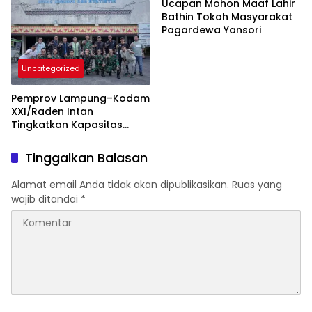
Rakyat
Ucapan Mohon Maaf Lahir
Bathin Tokoh Masyarakat
Pagardewa Yansori
Uncategorized
Pemprov Lampung–Kodam
XXI/Raden Intan
Tingkatkan Kapasitas
Bersama di Bidang
Komunikasi Publik
Tinggalkan Balasan
Alamat email Anda tidak akan dipublikasikan.
Ruas yang
wajib ditandai
*