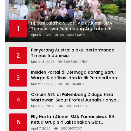
Hj. Susi Sulaiha S. Sos., Ajak Alumni SMA
1
Tamansiswa Palembang Angkatan 91
Halal Bihalal
April 8, 2025
100005374364
Penyerang Australia akui performance
2
Timnas Indonesia
Maret 18, 2025
66664644752
Insiden Portal di Dermaga Karang Baru:
3
Warga Klarifikasi dan Kritik Pemberitaan
yang Tidak Akurat
Maret 13, 2025
10000538028
Oknum ASN di Palembang Diduga Hina
4
Wartawan: Sebut Profesi Jurnalis Hanya
Seharga 2 Liter Bensin, Berujung Dugaan
Maret 23, 2025
10000537780
Pelanggaran UU ITE!
Elly Hartati Alumni SMA Tamansiswa 89
5
Ketua Grup S 4 Laksanakan Giat
Silaturahmi
April 7, 2025
10000537707