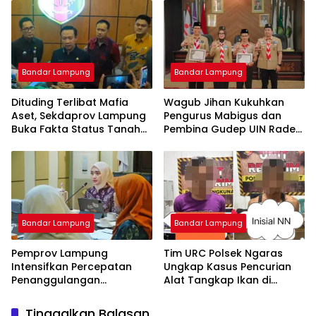
Kini Dibangun SPBU Haji
Suef
Bandar Lampung
Bandar Lampung
Dituding Terlibat Mafia
Wagub Jihan Kukuhkan
Aset, Sekdaprov Lampung
Pengurus Mabigus dan
Buka Fakta Status Tanah
Pembina Gudep UIN Raden
Ryacudu
Intan, Dorong Pramuka
Perkuat Karakter Generasi
Muda
Bandar Lampung
Bandar Lampung
Pemprov Lampung
Tim URC Polsek Ngaras
Intensifkan Percepatan
Ungkap Kasus Pencurian
Penanggulangan
Alat Tangkap Ikan di
Tuberkulosis di
Pelabuhan Kota Jawa, Dua
Tanggamus
Terduga Pelaku
Tinggalkan Balasan