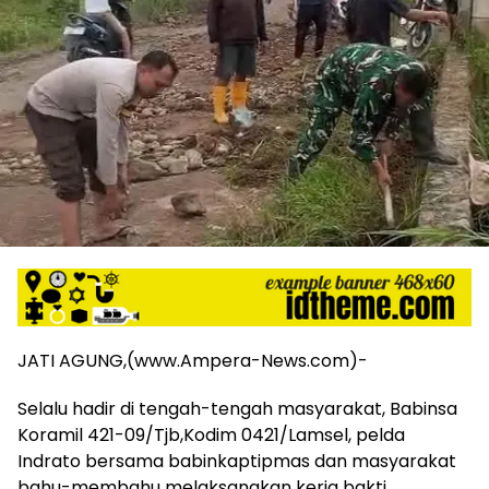
harga
iklan
yang
relatif
lebih
murah
dari
Koran
maupun
media
siber
lainnya,
desain
Koran
dan
media
JATI AGUNG,(www.Ampera-News.com)-
siber
lebih
Selalu hadir di tengah-tengah masyarakat, Babinsa
eksklusif,
Koramil 421-09/Tjb,Kodim 0421/Lamsel, pelda
bergaya
Indrato bersama babinkaptipmas dan masyarakat
trendi,
bahu-membahu melaksanakan kerja bakti