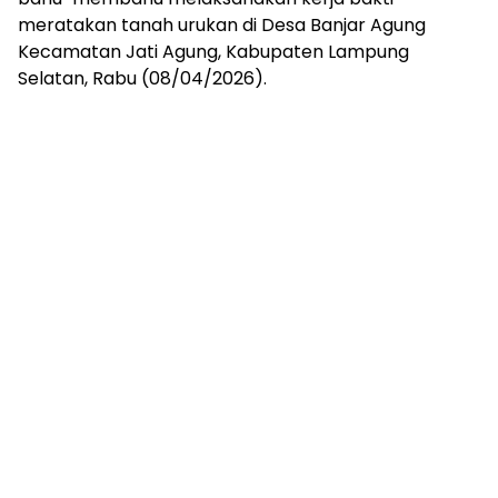
mengandung
meratakan tanah urukan di Desa Banjar Agung
unsur
Kecamatan Jati Agung, Kabupaten Lampung
edukasi,
gaya
Selatan, Rabu (08/04/2026).
hidup,
hiburan,
bebas
dari
SARA,
narkoba
dan
berita
asusila
Media
Cetak
dan
Online
Ampera
News