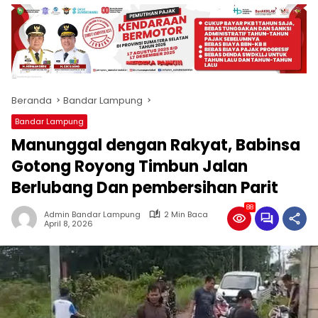
produk
antara
lain
mampu
menjadi
tempat
Beranda
Bandar Lampung
komunikasi
usaha
Bandar Lampung
(beriklan),
Manunggal dengan Rakyat, Babinsa
fokus
pada
Gotong Royong Timbun Jalan
pemberitaan
Berlubang Dan pembersihan Parit
nasional
maupun
88
Admin Bandar Lampung
2 Min Baca
international,
April 8, 2026
bernuansa
lokal
dan
dinamis,
memiliki
kisaran