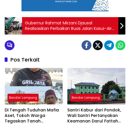
Gubernur Rahmat Mirzani Djausal
Realisasikan Perbaikan Ruas Jalan Kasui–Air
Ringkih di Way Kanan, Percepat Waktu
Tempuh dan Konektivitas Antarwilayah dari
Muara Dua ke Bandar Lampung
Pos Terkait
Bandar Lampung
Bandar Lampung
Di Tengah Tuduhan Mafia
Santri Kabur dari Pondok,
Aset, Tokoh Warga
Wali Santri Pertanyakan
Tegaskan Tanah
Keamanan Darul Fattah
Bersertifikat Milik Warga:
Kampus II Natar