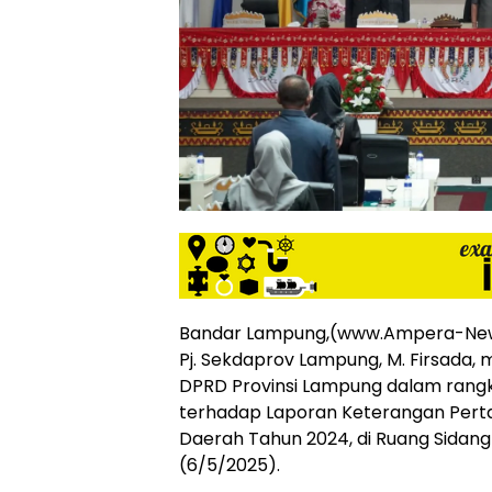
siber
lebih
eksklusif,
bergaya
trendi,
mengandung
unsur
edukasi,
gaya
hidup,
hiburan,
bebas
dari
SARA,
Bandar Lampung,(www.Ampera-Ne
narkoba
Pj. Sekdaprov Lampung, M. Firsada, 
dan
DPRD Provinsi Lampung dalam rangk
berita
terhadap Laporan Keterangan Pert
asusila
Media
Daerah Tahun 2024, di Ruang Sidang
Cetak
(6/5/2025).
dan