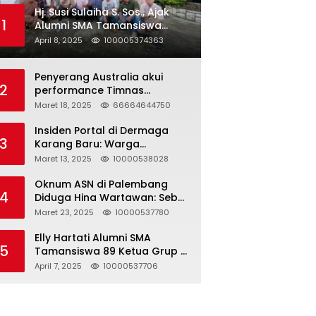
Hj. Susi Sulaiha S. Sos., Ajak
1
Alumni SMA Tamansiswa
Palembang Angkatan 91 Halal
April 8, 2025
100005374363
Bihalal
Penyerang Australia akui
2
performance Timnas
Indonesia
Maret 18, 2025
66664644750
Insiden Portal di Dermaga
3
Karang Baru: Warga
Klarifikasi dan Kritik
Maret 13, 2025
10000538028
Pemberitaan yang Tidak
Akurat
Oknum ASN di Palembang
4
Diduga Hina Wartawan: Sebut
Profesi Jurnalis Hanya
Maret 23, 2025
10000537780
Seharga 2 Liter Bensin,
Berujung Dugaan
Elly Hartati Alumni SMA
5
Pelanggaran UU ITE!
Tamansiswa 89 Ketua Grup S
4 Laksanakan Giat
April 7, 2025
10000537706
Silaturahmi