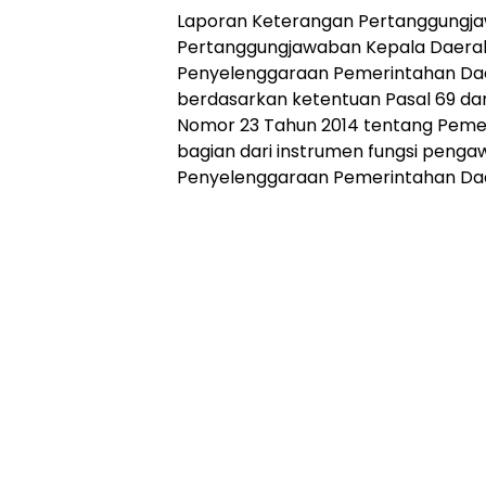
Online
Laporan Keterangan Pertanggungja
Ampera
Pertanggungjawaban Kepala Daera
News
Penyelenggaraan Pemerintahan Dae
berdasarkan ketentuan Pasal 69 da
Nomor 23 Tahun 2014 tentang Peme
bagian dari instrumen fungsi peng
Penyelenggaraan Pemerintahan Da