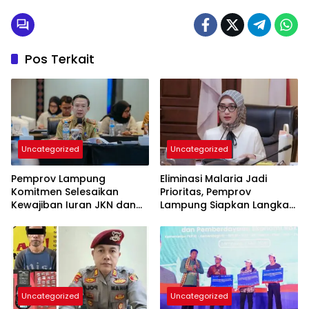
Pos Terkait
Uncategorized
Uncategorized
Pemprov Lampung
Eliminasi Malaria Jadi
Komitmen Selesaikan
Prioritas, Pemprov
Kewajiban Iuran JKN dan
Lampung Siapkan Langkah
Perkuat Tata Kelola
Terpadu
Kepesertaan BPJS
Kesehatan
Uncategorized
Uncategorized