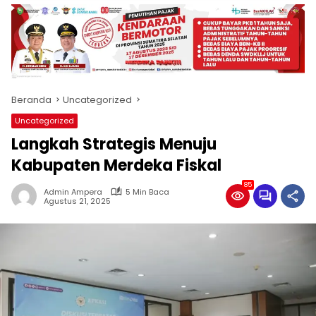
produk
antara
lain
mampu
menjadi
tempat
Beranda
Uncategorized
komunikasi
usaha
Uncategorized
(beriklan),
Langkah Strategis Menuju
fokus
pada
Kabupaten Merdeka Fiskal
pemberitaan
85
nasional
Admin Ampera
5 Min Baca
Agustus 21, 2025
maupun
international,
bernuansa
lokal
dan
dinamis,
memiliki
kisaran