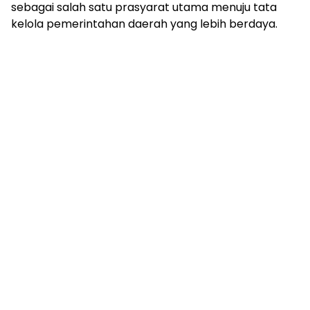
mengandung
sebagai salah satu prasyarat utama menuju tata
unsur
kelola pemerintahan daerah yang lebih berdaya.
edukasi,
gaya
hidup,
hiburan,
bebas
dari
SARA,
narkoba
dan
berita
asusila
Media
Cetak
dan
Online
Ampera
News