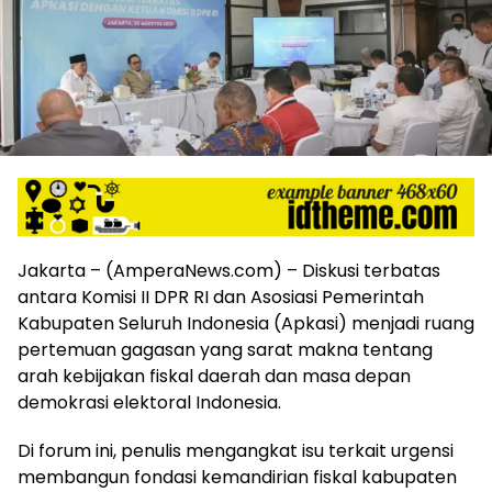
harga
iklan
yang
relatif
lebih
murah
dari
Koran
maupun
media
siber
lainnya,
Jakarta – (AmperaNews.com) – Diskusi terbatas
desain
antara Komisi II DPR RI dan Asosiasi Pemerintah
Koran
Kabupaten Seluruh Indonesia (Apkasi) menjadi ruang
dan
pertemuan gagasan yang sarat makna tentang
media
arah kebijakan fiskal daerah dan masa depan
siber
demokrasi elektoral Indonesia.
lebih
eksklusif,
Di forum ini, penulis mengangkat isu terkait urgensi
bergaya
trendi,
membangun fondasi kemandirian fiskal kabupaten