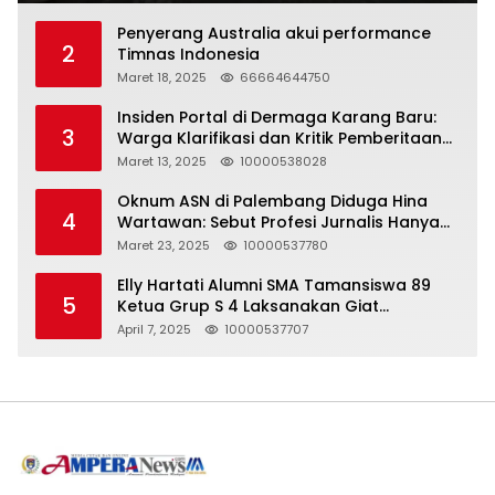
Penyerang Australia akui performance
2
Timnas Indonesia
Maret 18, 2025
66664644750
Insiden Portal di Dermaga Karang Baru:
3
Warga Klarifikasi dan Kritik Pemberitaan
yang Tidak Akurat
Maret 13, 2025
10000538028
Oknum ASN di Palembang Diduga Hina
4
Wartawan: Sebut Profesi Jurnalis Hanya
Seharga 2 Liter Bensin, Berujung Dugaan
Maret 23, 2025
10000537780
Pelanggaran UU ITE!
Elly Hartati Alumni SMA Tamansiswa 89
5
Ketua Grup S 4 Laksanakan Giat
Silaturahmi
April 7, 2025
10000537707