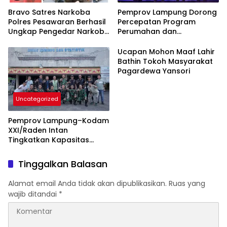
Bravo Satres Narkoba
Pemprov Lampung Dorong
Polres Pesawaran Berhasil
Percepatan Program
Ungkap Pengedar Narkoba
Perumahan dan
Berikut BB 7,76 Gram Sabu
Pemberdayaan Ekonomi
Rakyat
Ucapan Mohon Maaf Lahir
Bathin Tokoh Masyarakat
Pagardewa Yansori
Uncategorized
Pemprov Lampung–Kodam
XXI/Raden Intan
Tingkatkan Kapasitas
Bersama di Bidang
Komunikasi Publik
Tinggalkan Balasan
Alamat email Anda tidak akan dipublikasikan.
Ruas yang
wajib ditandai
*