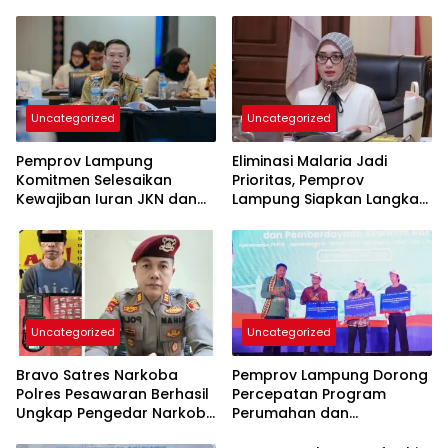
Uncategorized
Uncategorized
Pemprov Lampung
Eliminasi Malaria Jadi
Komitmen Selesaikan
Prioritas, Pemprov
Kewajiban Iuran JKN dan
Lampung Siapkan Langkah
Perkuat Tata Kelola
Terpadu
Kepesertaan BPJS
Kesehatan
Uncategorized
Uncategorized
Bravo Satres Narkoba
Pemprov Lampung Dorong
Polres Pesawaran Berhasil
Percepatan Program
Ungkap Pengedar Narkoba
Perumahan dan
Berikut BB 7,76 Gram Sabu
Pemberdayaan Ekonomi