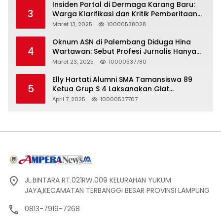
Insiden Portal di Dermaga Karang Baru:
3
Warga Klarifikasi dan Kritik Pemberitaan
yang Tidak Akurat
Maret 13, 2025
10000538028
Oknum ASN di Palembang Diduga Hina
4
Wartawan: Sebut Profesi Jurnalis Hanya
Seharga 2 Liter Bensin, Berujung Dugaan
Maret 23, 2025
10000537780
Pelanggaran UU ITE!
Elly Hartati Alumni SMA Tamansiswa 89
5
Ketua Grup S 4 Laksanakan Giat
Silaturahmi
April 7, 2025
10000537707
JL.BINTARA RT.021RW.009 KELURAHAN YUKUM
JAYA,KECAMATAN TERBANGGI BESAR PROVINSI LAMPUNG
0813-7919-7268