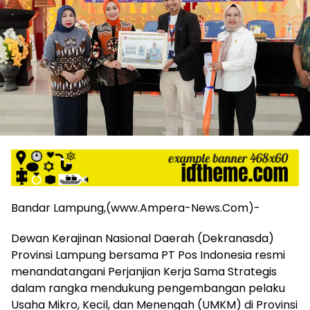
harga
iklan
yang
relatif
lebih
murah
dari
Koran
maupun
media
siber
lainnya,
desain
Koran
Bandar Lampung,(www.Ampera-News.Com)-
dan
media
Dewan Kerajinan Nasional Daerah (Dekranasda)
siber
Provinsi Lampung bersama PT Pos Indonesia resmi
lebih
eksklusif,
menandatangani Perjanjian Kerja Sama Strategis
bergaya
dalam rangka mendukung pengembangan pelaku
trendi,
Usaha Mikro, Kecil, dan Menengah (UMKM) di Provinsi