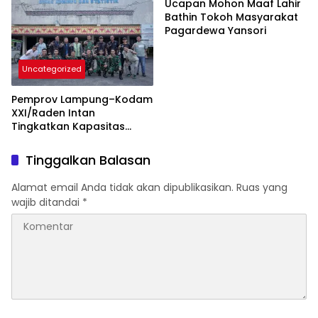
Rakyat
Ucapan Mohon Maaf Lahir
Bathin Tokoh Masyarakat
Pagardewa Yansori
Uncategorized
Pemprov Lampung–Kodam
XXI/Raden Intan
Tingkatkan Kapasitas
Bersama di Bidang
Komunikasi Publik
Tinggalkan Balasan
Alamat email Anda tidak akan dipublikasikan.
Ruas yang
wajib ditandai
*