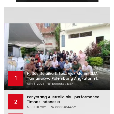
Hj. Susi Sulaiha S. Sos., Ajak Alumni SMA
1
Tamansiswa Palembang Angkatan 91
Halal Bihalal
April 8, 2025
100005374364
Penyerang Australia akui performance
2
Timnas Indonesia
Maret 18, 2025
66664644752