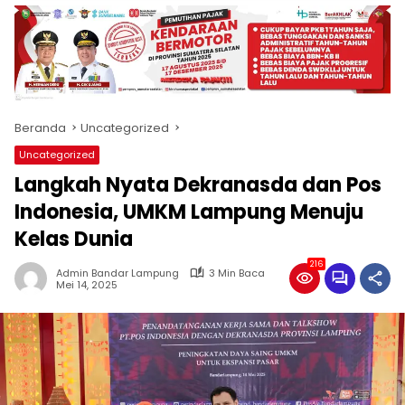
produk
antara
lain
mampu
menjadi
tempat
Beranda
Uncategorized
komunikasi
usaha
Uncategorized
(beriklan),
Langkah Nyata Dekranasda dan Pos
fokus
pada
Indonesia, UMKM Lampung Menuju
pemberitaan
Kelas Dunia
nasional
maupun
216
Admin Bandar Lampung
3 Min Baca
international,
Mei 14, 2025
bernuansa
lokal
dan
dinamis,
memiliki
kisaran