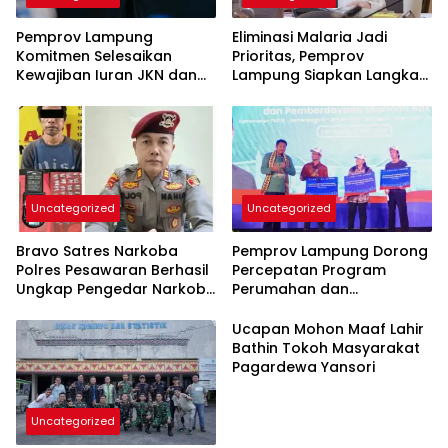
Pemprov Lampung
Eliminasi Malaria Jadi
Komitmen Selesaikan
Prioritas, Pemprov
Kewajiban Iuran JKN dan
Lampung Siapkan Langkah
Perkuat Tata Kelola
Terpadu
Kepesertaan BPJS
Kesehatan
Uncategorized
Uncategorized
Bravo Satres Narkoba
Pemprov Lampung Dorong
Polres Pesawaran Berhasil
Percepatan Program
Ungkap Pengedar Narkoba
Perumahan dan
Berikut BB 7,76 Gram Sabu
Pemberdayaan Ekonomi
Rakyat
Ucapan Mohon Maaf Lahir
Bathin Tokoh Masyarakat
Pagardewa Yansori
Uncategorized