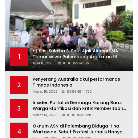
Hj. Susi Sulaiha S. Sos., Ajak Alumni SMA
1
Tamansiswa Palembang Angkatan 91
Halal Bihalal
April 8, 2025
100005374365
Penyerang Australia akui performance
2
Timnas Indonesia
Maret 18, 2025
66664644752
Insiden Portal di Dermaga Karang Baru:
3
Warga Klarifikasi dan Kritik Pemberitaan
yang Tidak Akurat
Maret 13, 2025
10000538028
Oknum ASN di Palembang Diduga Hina
4
Wartawan: Sebut Profesi Jurnalis Hanya
Seharga 2 Liter Bensin, Berujung Dugaan