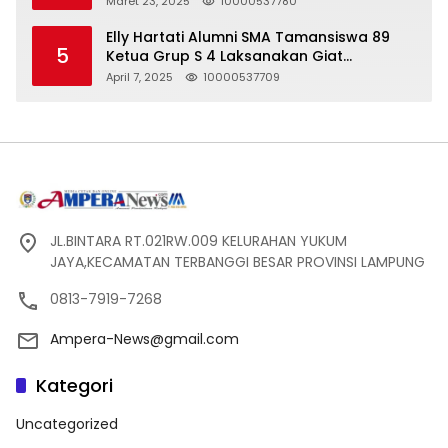
Maret 23, 2025
10000537780
Pelanggaran UU ITE!
Elly Hartati Alumni SMA Tamansiswa 89
5
Ketua Grup S 4 Laksanakan Giat
Silaturahmi
April 7, 2025
10000537709
JL.BINTARA RT.021RW.009 KELURAHAN YUKUM
JAYA,KECAMATAN TERBANGGI BESAR PROVINSI LAMPUNG
0813-7919-7268
Ampera-News@gmail.com
Kategori
Uncategorized