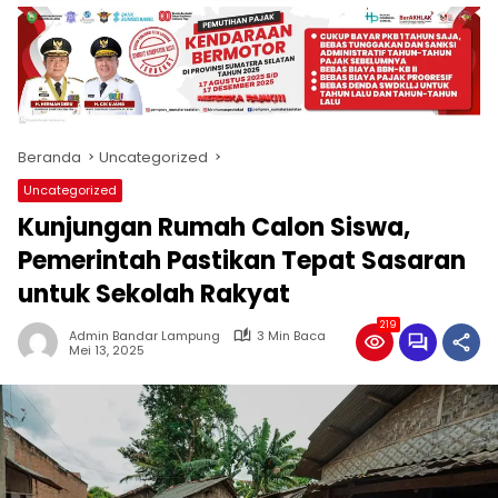
produk
antara
lain
mampu
menjadi
tempat
Beranda
Uncategorized
komunikasi
usaha
Uncategorized
(beriklan),
Kunjungan Rumah Calon Siswa,
fokus
pada
Pemerintah Pastikan Tepat Sasaran
pemberitaan
untuk Sekolah Rakyat
nasional
maupun
219
Admin Bandar Lampung
3 Min Baca
international,
Mei 13, 2025
bernuansa
lokal
dan
dinamis,
memiliki
kisaran