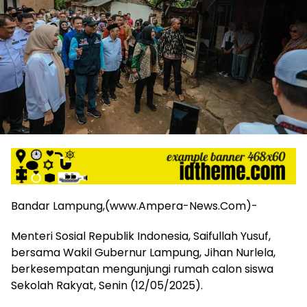
harga
iklan
yang
relatif
lebih
murah
dari
Koran
maupun
media
siber
lainnya,
desain
Koran
Bandar Lampung,(www.Ampera-News.Com)-
dan
media
Menteri Sosial Republik Indonesia, Saifullah Yusuf,
siber
bersama Wakil Gubernur Lampung, Jihan Nurlela,
lebih
eksklusif,
berkesempatan mengunjungi rumah calon siswa
bergaya
Sekolah Rakyat, Senin (12/05/2025).
trendi,