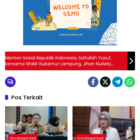
Menteri Sosial Republik Indonesia, Saifullah Yusuf,
bersama Wakil Gubernur Lampung, Jihan Nurlela,
berkesempatan mengunjungi rumah calon siswa
Sekolah Rakyat, Senin (12/05/2025).
Pos Terkait
Uncategorized
Uncategorized