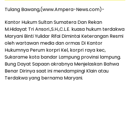
mengandung
unsur
Tulang Bawang,(www.Ampera-News.com)-
edukasi,
gaya
Kantor Hukum Sultan Sumatera Dan Rekan
hidup,
M.Hidayat Tri Ansori.,S.H.,C.L.E. kuasa hukum terdakwa
hiburan,
Maryani Binti Yulidar Rifai Dimintai Keterangan Resmi
bebas
oleh wartawan media dan ormas Di Kantor
dari
Hukumnya Perum korpri Kel, korpri raya kec,
SARA,
narkoba
Sukarame kota bandar Lampung provinsi lampung.
dan
Bung Dayat Sapaan akrabnya Menjelaskan Bahwa
berita
Benar Dirinya saat ini mendampingi Klain atau
asusila
Terdakwa yang bernama Maryani.
Media
Cetak
dan
Online
Ampera
News