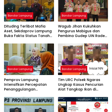
Bandar Lampung
Bandar Lampung
Dituding Terlibat Mafia
Wagub Jihan Kukuhkan
Aset, Sekdaprov Lampung
Pengurus Mabigus dan
Buka Fakta Status Tanah
Pembina Gudep UIN Raden
Ryacudu
Intan, Dorong Pramuka
Perkuat Karakter Generasi
Muda
Bandar Lampung
Bandar Lampung
Pemprov Lampung
Tim URC Polsek Ngaras
Intensifkan Percepatan
Ungkap Kasus Pencurian
Penanggulangan
Alat Tangkap Ikan di
Tuberkulosis di
Pelabuhan Kota Jawa, Dua
Tanggamus
Terduga Pelaku
Diamankan.