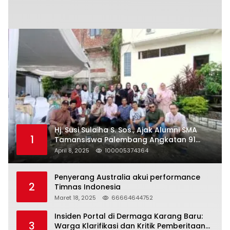
Hj. Susi Sulaiha S. Sos., Ajak Alumni SMA
1
Tamansiswa Palembang Angkatan 91
Halal Bihalal
April 8, 2025
100005374364
Penyerang Australia akui performance
2
Timnas Indonesia
Maret 18, 2025
66664644752
Insiden Portal di Dermaga Karang Baru:
3
Warga Klarifikasi dan Kritik Pemberitaan