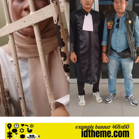
harga
iklan
yang
relatif
lebih
murah
dari
Koran
maupun
media
siber
lainnya,
desain
Koran
dan
media
siber
lebih
eksklusif,
bergaya
trendi,