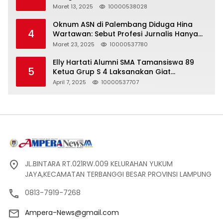
yang Tidak Akurat
Maret 13, 2025
10000538028
Oknum ASN di Palembang Diduga Hina
4
Wartawan: Sebut Profesi Jurnalis Hanya
Seharga 2 Liter Bensin, Berujung Dugaan
Maret 23, 2025
10000537780
Pelanggaran UU ITE!
Elly Hartati Alumni SMA Tamansiswa 89
5
Ketua Grup S 4 Laksanakan Giat
Silaturahmi
April 7, 2025
10000537707
JL.BINTARA RT.021RW.009 KELURAHAN YUKUM
JAYA,KECAMATAN TERBANGGI BESAR PROVINSI LAMPUNG
0813-7919-7268
Ampera-News@gmail.com