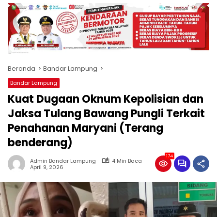
produk
antara
lain
mampu
menjadi
tempat
Beranda
Bandar Lampung
komunikasi
usaha
Bandar Lampung
(beriklan),
Kuat Dugaan Oknum Kepolisian dan
fokus
pada
Jaksa Tulang Bawang Pungli Terkait
pemberitaan
Penahanan Maryani (Terang
nasional
benderang)
maupun
international,
174
bernuansa
Admin Bandar Lampung
4 Min Baca
April 9, 2026
lokal
dan
dinamis,
memiliki
kisaran