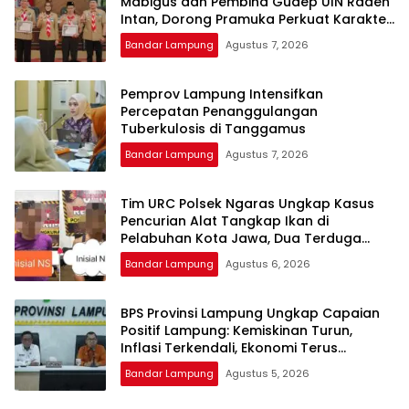
Mabigus dan Pembina Gudep UIN Raden
Intan, Dorong Pramuka Perkuat Karakter
Generasi Muda
Bandar Lampung
Agustus 7, 2026
Pemprov Lampung Intensifkan
Percepatan Penanggulangan
Tuberkulosis di Tanggamus
Bandar Lampung
Agustus 7, 2026
Tim URC Polsek Ngaras Ungkap Kasus
Pencurian Alat Tangkap Ikan di
Pelabuhan Kota Jawa, Dua Terduga
Pelaku Diamankan.
Bandar Lampung
Agustus 6, 2026
BPS Provinsi Lampung Ungkap Capaian
Positif Lampung: Kemiskinan Turun,
Inflasi Terkendali, Ekonomi Terus
Tumbuh
Bandar Lampung
Agustus 5, 2026