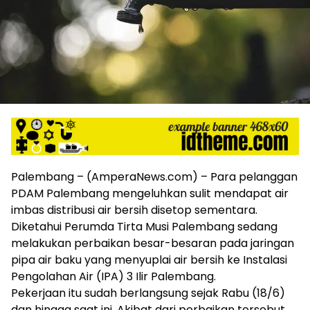
harga
iklan
yang
relatif
lebih
murah
dari
Koran
maupun
media
siber
lainnya,
Palembang – (AmperaNews.com) – Para pelanggan
desain
PDAM Palembang mengeluhkan sulit mendapat air
Koran
imbas distribusi air bersih disetop sementara.
dan
Diketahui Perumda Tirta Musi Palembang sedang
media
siber
melakukan perbaikan besar-besaran pada jaringan
lebih
pipa air baku yang menyuplai air bersih ke Instalasi
eksklusif,
Pengolahan Air (IPA) 3 Ilir Palembang.
bergaya
Pekerjaan itu sudah berlangsung sejak Rabu (18/6)
trendi,
dan hingga saat ini. Akibat dari perbaikan tersebut,