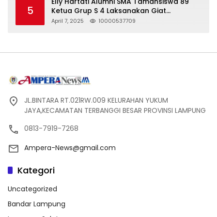
Elly Hartati Alumni SMA Tamansiswa 89
5
Ketua Grup S 4 Laksanakan Giat
Silaturahmi
April 7, 2025
10000537709
JL.BINTARA RT.021RW.009 KELURAHAN YUKUM
JAYA,KECAMATAN TERBANGGI BESAR PROVINSI LAMPUNG
0813-7919-7268
Ampera-News@gmail.com
Kategori
Uncategorized
Bandar Lampung