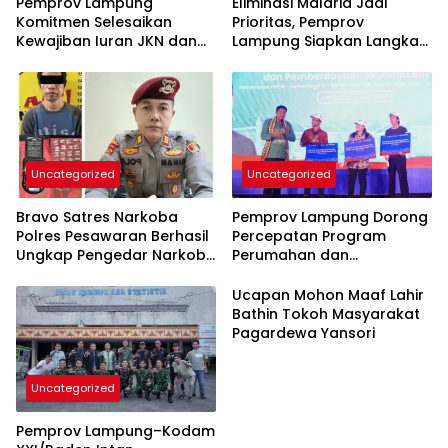
Pemprov Lampung
Eliminasi Malaria Jadi
Komitmen Selesaikan
Prioritas, Pemprov
Kewajiban Iuran JKN dan
Lampung Siapkan Langkah
Perkuat Tata Kelola
Terpadu
Kepesertaan BPJS
Kesehatan
Uncategorized
Uncategorized
Bravo Satres Narkoba
Pemprov Lampung Dorong
Polres Pesawaran Berhasil
Percepatan Program
Ungkap Pengedar Narkoba
Perumahan dan
Berikut BB 7,76 Gram Sabu
Pemberdayaan Ekonomi
Rakyat
Ucapan Mohon Maaf Lahir
Bathin Tokoh Masyarakat
Pagardewa Yansori
Uncategorized
Pemprov Lampung–Kodam