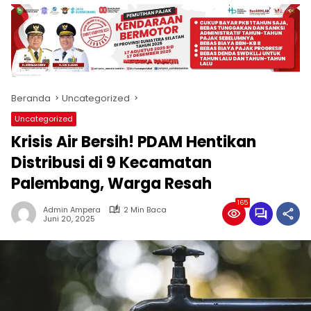
produk
antara
lain
mampu
menjadi
tempat
Beranda
Uncategorized
komunikasi
usaha
Uncategorized
(beriklan),
Krisis Air Bersih! PDAM Hentikan
fokus
pada
Distribusi di 9 Kecamatan
pemberitaan
Palembang, Warga Resah
nasional
maupun
165
Admin Ampera
2 Min Baca
international,
Juni 20, 2025
bernuansa
lokal
dan
dinamis,
memiliki
kisaran