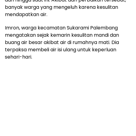
mengandung
banyak warga yang mengeluh karena kesulitan
unsur
mendapatkan air.
edukasi,
gaya
hidup,
Imron, warga kecamatan Sukarami Palembang
hiburan,
mengatakan sejak kemarin kesulitan mandi dan
bebas
buang air besar akibat air di rumahnya mati. Dia
dari
terpaksa membeli air isi ulang untuk keperluan
SARA,
sehari-hari.
narkoba
dan
berita
asusila
Media
Cetak
dan
Online
Ampera
News