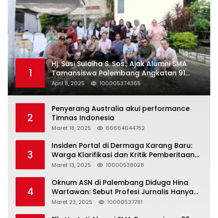
Hj. Susi Sulaiha S. Sos., Ajak Alumni SMA
1
Tamansiswa Palembang Angkatan 91
Halal Bihalal
April 8, 2025
100005374365
Penyerang Australia akui performance
2
Timnas Indonesia
Maret 18, 2025
66664644752
Insiden Portal di Dermaga Karang Baru:
3
Warga Klarifikasi dan Kritik Pemberitaan
yang Tidak Akurat
Maret 13, 2025
10000538028
Oknum ASN di Palembang Diduga Hina
4
Wartawan: Sebut Profesi Jurnalis Hanya
Seharga 2 Liter Bensin, Berujung Dugaan
Maret 23, 2025
10000537781
Pelanggaran UU ITE!