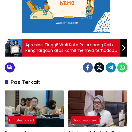
Apresiasi Tinggi! Wali Kota Palembang Raih
Penghargaan atas Komitmennya terhadap
Air Bersih
Pos Terkait
Uncategorized
Uncategorized