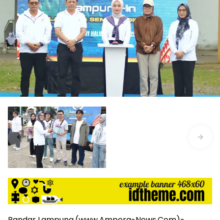
harga
iklan
yang
relatif
lebih
murah
dari
Koran
maupun
media
siber
lainnya,
desain
Koran
dan
media
siber
lebih
eksklusif,
bergaya
trendi,
Bandar Lampung,(www.Ampera-News.Com)-