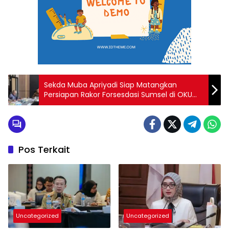
Sekda Muba Apriyadi Siap Matangkan
Persiapan Rakor Forsesdasi Sumsel di OKU
Selatan
Pos Terkait
Uncategorized
Uncategorized