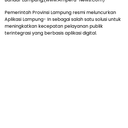
mengandung
unsur
Pemerintah Provinsi Lampung resmi meluncurkan
edukasi,
Aplikasi Lampung- In sebagai salah satu solusi untuk
gaya
hidup,
meningkatkan kecepatan pelayanan publik
hiburan,
terintegrasi yang berbasis aplikasi digital.
bebas
dari
SARA,
narkoba
dan
berita
asusila
Media
Cetak
dan
Online
Ampera
News