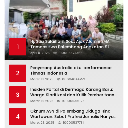
Hj. Susi Sulaiha S. Sos., Ajak Alumni SMA
1
Tamansiswa Palembang Angkatan 91
Halal Bihalal
April 8, 2025
100005374365
Penyerang Australia akui performance
2
Timnas Indonesia
Maret 18, 2025
66664644752
Insiden Portal di Dermaga Karang Baru:
3
Warga Klarifikasi dan Kritik Pemberitaan
yang Tidak Akurat
Maret 13, 2025
10000538028
Oknum ASN di Palembang Diduga Hina
4
Wartawan: Sebut Profesi Jurnalis Hanya
Seharga 2 Liter Bensin, Berujung Dugaan
Maret 23, 2025
10000537781
Pelanggaran UU ITE!