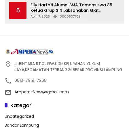
Elly Hartati Alumni SMA Tamansiswa 89
5
Ketua Grup S 4 Laksanakan Giat
Silaturahmi
April 7, 2025
10000537709
JL.BINTARA RT.021RW.009 KELURAHAN YUKUM
JAYA,KECAMATAN TERBANGGI BESAR PROVINSI LAMPUNG
0813-7919-7268
Ampera-News@gmail.com
Kategori
Uncategorized
Bandar Lampung