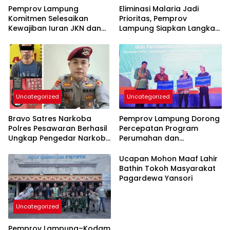
Pemprov Lampung
Eliminasi Malaria Jadi
Komitmen Selesaikan
Prioritas, Pemprov
Kewajiban Iuran JKN dan
Lampung Siapkan Langkah
Perkuat Tata Kelola
Terpadu
Kepesertaan BPJS
Kesehatan
Uncategorized
Uncategorized
Bravo Satres Narkoba
Pemprov Lampung Dorong
Polres Pesawaran Berhasil
Percepatan Program
Ungkap Pengedar Narkoba
Perumahan dan
Berikut BB 7,76 Gram Sabu
Pemberdayaan Ekonomi
Rakyat
Ucapan Mohon Maaf Lahir
Bathin Tokoh Masyarakat
Pagardewa Yansori
Uncategorized
Pemprov Lampung–Kodam