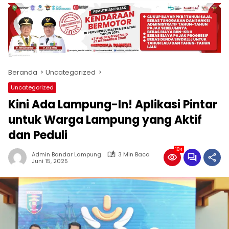
produk
antara
lain
mampu
menjadi
tempat
Beranda
Uncategorized
komunikasi
usaha
Uncategorized
(beriklan),
Kini Ada Lampung-In! Aplikasi Pintar
fokus
pada
untuk Warga Lampung yang Aktif
pemberitaan
dan Peduli
nasional
maupun
184
Admin Bandar Lampung
3 Min Baca
international,
Juni 15, 2025
bernuansa
lokal
dan
dinamis,
memiliki
kisaran