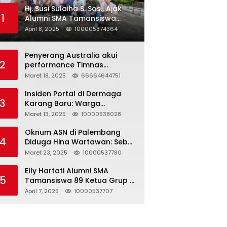
Hj. Susi Sulaiha S. Sos., Ajak
1
Alumni SMA Tamansiswa
Palembang Angkatan 91 Halal
April 8, 2025
100005374364
Bihalal
Penyerang Australia akui
2
performance Timnas
Indonesia
Maret 18, 2025
66664644751
Insiden Portal di Dermaga
3
Karang Baru: Warga
Klarifikasi dan Kritik
Maret 13, 2025
10000538028
Pemberitaan yang Tidak
Akurat
Oknum ASN di Palembang
4
Diduga Hina Wartawan: Sebut
Profesi Jurnalis Hanya
Maret 23, 2025
10000537780
Seharga 2 Liter Bensin,
Berujung Dugaan
Elly Hartati Alumni SMA
5
Pelanggaran UU ITE!
Tamansiswa 89 Ketua Grup S
4 Laksanakan Giat
April 7, 2025
10000537707
Silaturahmi