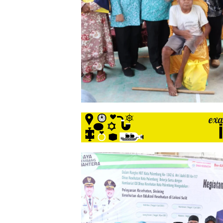
siber
lebih
eksklusif,
bergaya
trendi,
mengandung
unsur
edukasi,
gaya
hidup,
hiburan,
bebas
dari
SARA,
narkoba
dan
berita
asusila
Media
Cetak
dan