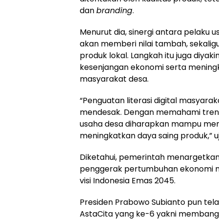
dan
branding
.
Menurut dia, sinergi antara pelaku 
akan memberi nilai tambah, sekali
produk lokal. Langkah itu juga diya
kesenjangan ekonomi serta mening
masyarakat desa.
“Penguatan literasi digital masyara
mendesak. Dengan memahami tren 
usaha desa diharapkan mampu mem
meningkatkan daya saing produk,” uj
Diketahui, pemerintah menargetkan
penggerak pertumbuhan ekonomi na
visi Indonesia Emas 2045.
Presiden Prabowo Subianto pun tel
AstaCita yang ke-6 yakni membangu