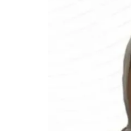
siber
lebih
eksklusif,
bergaya
trendi,
mengandung
unsur
edukasi,
gaya
hidup,
hiburan,
bebas
dari
SARA,
narkoba
dan
berita
asusila
Media
Cetak
dan