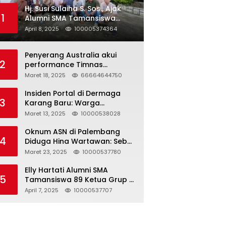
Hj. Susi Sulaiha S. Sos., Ajak
1
Alumni SMA Tamansiswa
Palembang Angkatan 91 Halal
April 8, 2025
100005374364
Bihalal
Penyerang Australia akui
2
performance Timnas
Indonesia
Maret 18, 2025
66664644750
Insiden Portal di Dermaga
3
Karang Baru: Warga
Klarifikasi dan Kritik
Maret 13, 2025
10000538028
Pemberitaan yang Tidak
Akurat
Oknum ASN di Palembang
4
Diduga Hina Wartawan: Sebut
Profesi Jurnalis Hanya
Maret 23, 2025
10000537780
Seharga 2 Liter Bensin,
Berujung Dugaan
Elly Hartati Alumni SMA
5
Pelanggaran UU ITE!
Tamansiswa 89 Ketua Grup S
4 Laksanakan Giat
April 7, 2025
10000537707
Silaturahmi