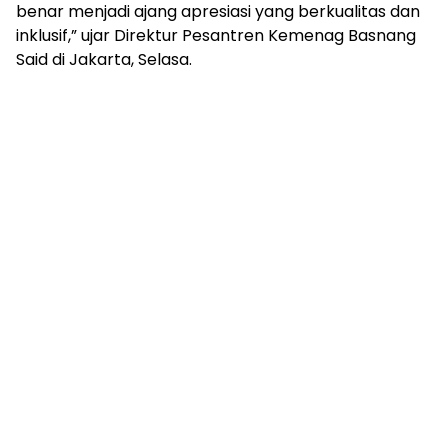
mengandung
benar menjadi ajang apresiasi yang berkualitas dan
unsur
inklusif,” ujar Direktur Pesantren Kemenag Basnang
edukasi,
Said di Jakarta, Selasa.
gaya
hidup,
hiburan,
bebas
dari
SARA,
narkoba
dan
berita
asusila
Media
Cetak
dan
Online
Ampera
News