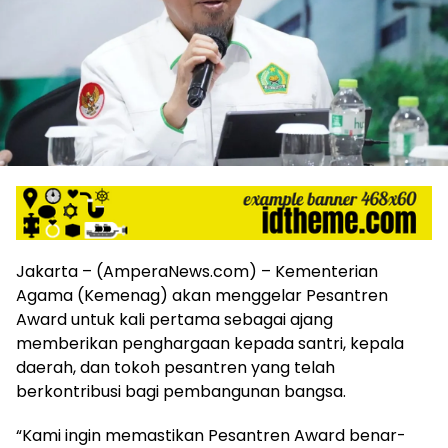
harga
iklan
yang
relatif
lebih
murah
dari
Koran
maupun
media
siber
lainnya,
desain
Jakarta – (AmperaNews.com) – Kementerian
Koran
Agama (Kemenag) akan menggelar Pesantren
dan
Award untuk kali pertama sebagai ajang
media
memberikan penghargaan kepada santri, kepala
siber
daerah, dan tokoh pesantren yang telah
lebih
eksklusif,
berkontribusi bagi pembangunan bangsa.
bergaya
trendi,
“Kami ingin memastikan Pesantren Award benar-