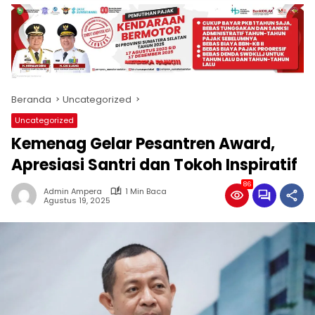
produk
antara
lain
mampu
menjadi
tempat
Beranda
Uncategorized
komunikasi
usaha
Uncategorized
(beriklan),
Kemenag Gelar Pesantren Award,
fokus
pada
Apresiasi Santri dan Tokoh Inspiratif
pemberitaan
86
nasional
Admin Ampera
1 Min Baca
Agustus 19, 2025
maupun
international,
bernuansa
lokal
dan
dinamis,
memiliki
kisaran