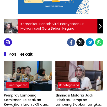
Kemenkeu Bantah Viral Pernyataan Sri
Mulyani soal Guru Beban Negara
Pos Terkait
Uncategorized
Uncategorized
Pemprov Lampung
Eliminasi Malaria Jadi
Komitmen Selesaikan
Prioritas, Pemprov
Kewajiban Iuran JKN dan
Lampung Siapkan Langkah