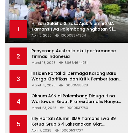
Hj. Susi Sulaiha S. Sos., Ajak Alumni SMA
1
Tamansiswa Palembang Angkatan 91
Halal Bihalal
April 8, 2025
100005374364
Penyerang Australia akui performance
2
Timnas Indonesia
Maret 18, 2025
66664644751
Insiden Portal di Dermaga Karang Baru:
3
Warga Klarifikasi dan Kritik Pemberitaan
yang Tidak Akurat
Maret 13, 2025
10000538028
Oknum ASN di Palembang Diduga Hina
4
Wartawan: Sebut Profesi Jurnalis Hanya
Seharga 2 Liter Bensin, Berujung Dugaan
Maret 23, 2025
10000537780
Pelanggaran UU ITE!
Elly Hartati Alumni SMA Tamansiswa 89
5
Ketua Grup S 4 Laksanakan Giat
Silaturahmi
April 7, 2025
10000537707