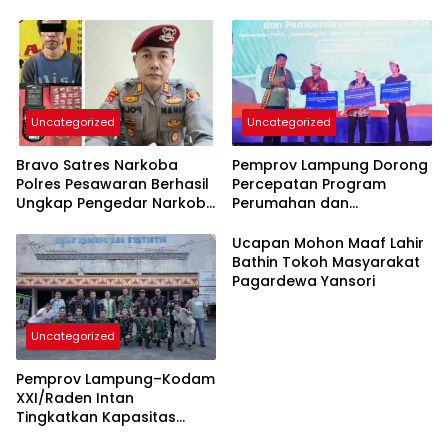
Perkuat Tata Kelola
Terpadu
Kepesertaan BPJS
Kesehatan
Uncategorized
Uncategorized
Bravo Satres Narkoba
Pemprov Lampung Dorong
Polres Pesawaran Berhasil
Percepatan Program
Ungkap Pengedar Narkoba
Perumahan dan
Berikut BB 7,76 Gram Sabu
Pemberdayaan Ekonomi
Rakyat
Ucapan Mohon Maaf Lahir
Bathin Tokoh Masyarakat
Pagardewa Yansori
Uncategorized
Pemprov Lampung–Kodam
XXI/Raden Intan
Tingkatkan Kapasitas
Bersama di Bidang