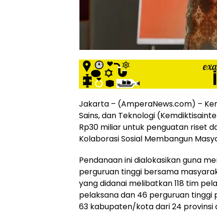
siber
lebih
eksklusif,
bergaya
trendi,
mengandung
unsur
edukasi,
gaya
hidup,
Jakarta – (AmperaNews.com) – Keme
hiburan,
Sains, dan Teknologi (Kemdiktisain
bebas
Rp30 miliar untuk penguatan riset 
dari
Kolaborasi Sosial Membangun Masy
SARA,
narkoba
Pendanaan ini dialokasikan guna men
dan
perguruan tinggi bersama masyaraka
berita
asusila
yang didanai melibatkan 118 tim pel
Media
pelaksana dan 46 perguruan tinggi 
Cetak
63 kabupaten/kota dari 24 provinsi d
dan