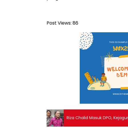
Post Views:
86
Riza Chalid Masuk DPO, Kejagu