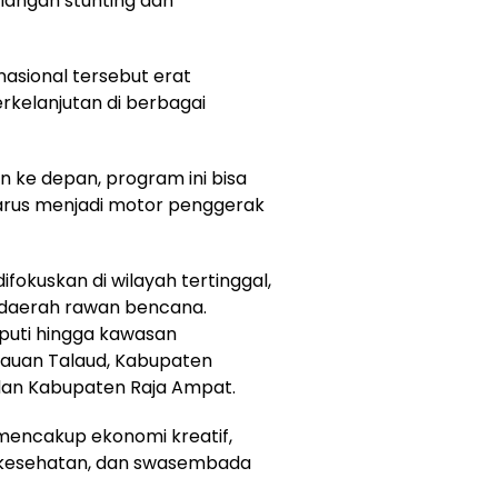
langan stunting dan
nasional tersebut erat
kelanjutan di berbagai
n ke depan, program ini bisa
 harus menjadi motor penggerak
okuskan di wilayah tertinggal,
a daerah rawan bencana.
puti hingga kawasan
lauan Talaud, Kabupaten
 dan Kabupaten Raja Ampat.
mencakup ekonomi kreatif,
i, kesehatan, dan swasembada