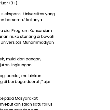
luar (3T).
us ekspansi. Universitas yang
an bersama,” katanya.
ta dia, Program Konsorsium
nan risiko stunting di bawah
an Universitas Muhammadiyah
k, mulai dari pangan,
jutan lingkungan.
gi parsial, melainkan
ng di berbagai daerah,” ujar
n kepada Masyarakat
nyebutkan salah satu fokus