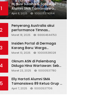
Hj. Susi Sulaiha S. Sos., Ajak
1
Alumni SMA Tamansiswa
Palembang Angkatan 91 Halal
April 8, 2025
100005374364
Bihalal
Penyerang Australia akui
2
performance Timnas
Indonesia
Maret 18, 2025
66664644750
Insiden Portal di Dermaga
3
Karang Baru: Warga
Klarifikasi dan Kritik
Maret 13, 2025
10000538028
Pemberitaan yang Tidak
Akurat
Oknum ASN di Palembang
4
Diduga Hina Wartawan: Sebut
Profesi Jurnalis Hanya
Maret 23, 2025
10000537780
Seharga 2 Liter Bensin,
Berujung Dugaan
Elly Hartati Alumni SMA
5
Pelanggaran UU ITE!
Tamansiswa 89 Ketua Grup S
4 Laksanakan Giat
April 7, 2025
10000537706
Silaturahmi