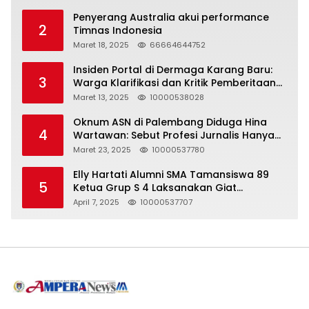
Penyerang Australia akui performance
2
Timnas Indonesia
Maret 18, 2025
66664644752
Insiden Portal di Dermaga Karang Baru:
3
Warga Klarifikasi dan Kritik Pemberitaan
yang Tidak Akurat
Maret 13, 2025
10000538028
Oknum ASN di Palembang Diduga Hina
4
Wartawan: Sebut Profesi Jurnalis Hanya
Seharga 2 Liter Bensin, Berujung Dugaan
Maret 23, 2025
10000537780
Pelanggaran UU ITE!
Elly Hartati Alumni SMA Tamansiswa 89
5
Ketua Grup S 4 Laksanakan Giat
Silaturahmi
April 7, 2025
10000537707