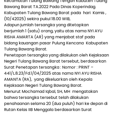
Kecamatan Tulang Bawang Tengah Kabuten Tulang
mengandung
Bawang Barat TA.2022 Pada Dinas Koperindag.
unsur
edukasi,
Kabupaten Tulang Bawang Barat pada hari Kamis ,
gaya
(10/42025) sekira pukul 18.00 WIB,
hidup,
Adapun jumlah tersangka yang ditetapkan
hiburan,
berjumlah 1 (satu) orang, yaitu atas nama NYI AYU
bebas
RISHA AMARTA (AR) yang menjabat staf pada
dari
bidang kauangan pasar Pulung Kencana Kabupaten
SARA,
Tulang Bawang Barat.
narkoba
dan
Penetapan tersangka yang dilakukan oleh Kejaksaan
berita
Negeri Tulang Bawang Barat tersebut, berdasarkan
asusila
Surat Penetapan tersangka : Nomor : PRINT –
Media
441/L.8.23/Fd.1/04/2025 atas nama NYI AYU RISHA
Cetak
AMANTA (RA), yang dikeluarkan oleh Kepala
dan
Kejaksaan Negeri Tulang Bawang Barat.
Online
Menurut Mochamad Iqbal, SH, MH mengatakan
Ampera
News
bahwa tersangka tersebut telah dilakukan
penahaanan selama 20 (dua puluh) hari ke depan di
Rutan Kelas IIB Menggala berdasarkan Surat