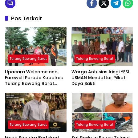
Pos Terkait
Tulang Bawang Barat
Tulang Bawang Barat
Upacara Welcome and
Warga Antusias Iringi YESI
Farewell Parade Kapolres
USMAN Mendaftar Pilkati
Tulang Bawang Barat
Daya Sakti
Berlangsung Khidmat
Tulang Bawang Barat
Tulang Bawang Barat
Mega Saputra Bertekad
Sat Reskrim Polres Tulang