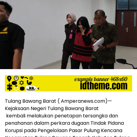
harga
iklan
yang
relatif
lebih
murah
dari
Koran
maupun
media
siber
lainnya,
desain
Koran
dan
media
Tulang Bawang Barat ( Amperanews.com)—
siber
Kejaksaan Negeri Tulang Bawang Barat
lebih
kembali melakukan penetapan tersangka dan
eksklusif,
penahanan dalam perkara dugaan Tindak Pidana
bergaya
Korupsi pada Pengelolaan Pasar Pulung Kencana
trendi,