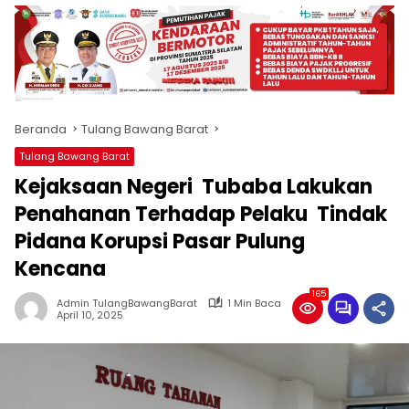
produk
antara
lain
mampu
menjadi
tempat
Beranda
Tulang Bawang Barat
komunikasi
usaha
Tulang Bawang Barat
(beriklan),
Kejaksaan Negeri Tubaba Lakukan
fokus
pada
Penahanan Terhadap Pelaku Tindak
pemberitaan
Pidana Korupsi Pasar Pulung
nasional
Kencana
maupun
international,
165
bernuansa
Admin TulangBawangBarat
1 Min Baca
April 10, 2025
lokal
dan
dinamis,
memiliki
kisaran