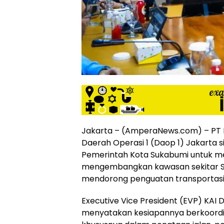
siber
lebih
eksklusif,
bergaya
trendi,
mengandung
unsur
edukasi,
gaya
hidup,
hiburan,
bebas
Jakarta – (AmperaNews.com) – PT K
dari
Daerah Operasi 1 (Daop 1) Jakarta 
SARA,
Pemerintah Kota Sukabumi untuk 
narkoba
mengembangkan kawasan sekitar Sta
dan
berita
mendorong penguatan transportasi
asusila
Media
Executive Vice President (EVP) KAI D
Cetak
menyatakan kesiapannya berkoordin
dan