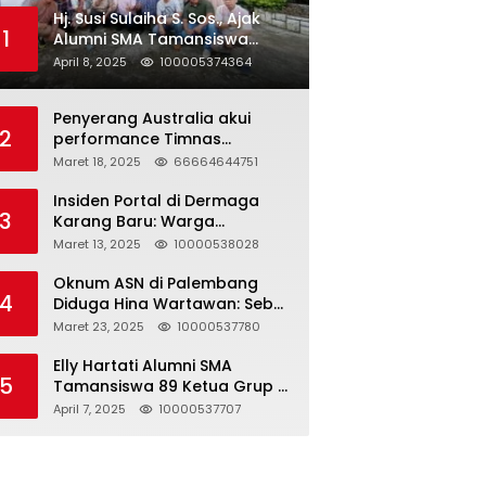
Hj. Susi Sulaiha S. Sos., Ajak
1
Alumni SMA Tamansiswa
Palembang Angkatan 91 Halal
April 8, 2025
100005374364
Bihalal
Penyerang Australia akui
2
performance Timnas
Indonesia
Maret 18, 2025
66664644751
Insiden Portal di Dermaga
3
Karang Baru: Warga
Klarifikasi dan Kritik
Maret 13, 2025
10000538028
Pemberitaan yang Tidak
Akurat
Oknum ASN di Palembang
4
Diduga Hina Wartawan: Sebut
Profesi Jurnalis Hanya
Maret 23, 2025
10000537780
Seharga 2 Liter Bensin,
Berujung Dugaan
Elly Hartati Alumni SMA
5
Pelanggaran UU ITE!
Tamansiswa 89 Ketua Grup S
4 Laksanakan Giat
April 7, 2025
10000537707
Silaturahmi