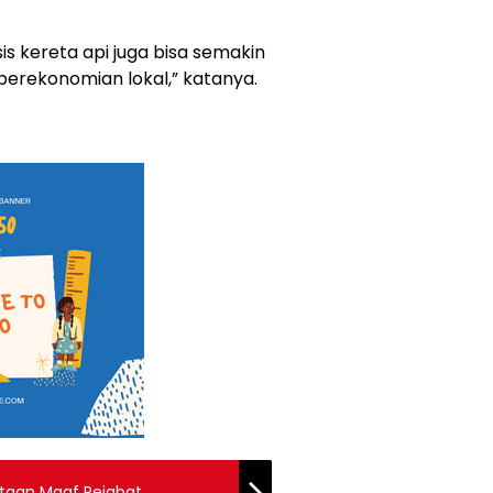
sis kereta api juga bisa semakin
rekonomian lokal,” katanya.
ntaan Maaf Pejabat