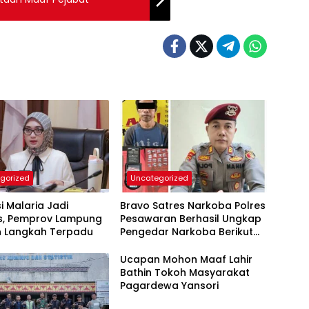
gorized
Uncategorized
si Malaria Jadi
Bravo Satres Narkoba Polres
as, Pemprov Lampung
Pesawaran Berhasil Ungkap
n Langkah Terpadu
Pengedar Narkoba Berikut
BB 7,76 Gram Sabu
Ucapan Mohon Maaf Lahir
Bathin Tokoh Masyarakat
Pagardewa Yansori