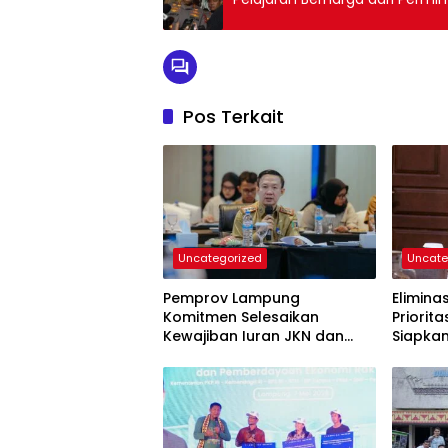
Pos Terkait
Uncategorized
Uncate
Pemprov Lampung
Elimina
Komitmen Selesaikan
Priorit
Kewajiban Iuran JKN dan
Siapka
Perkuat Tata Kelola
Kepesertaan BPJS
Kesehatan