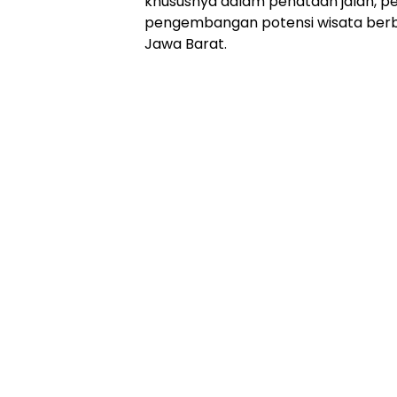
khususnya dalam penataan jalan, pe
Online
pengembangan potensi wisata berba
Ampera
Jawa Barat.
News