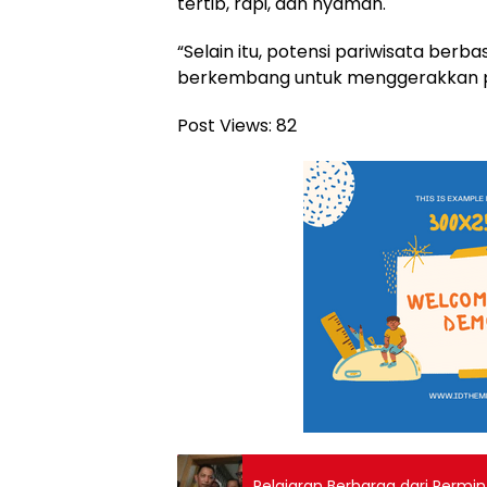
tertib, rapi, dan nyaman.
“Selain itu, potensi pariwisata berba
berkembang untuk menggerakkan pe
Post Views:
82
Pelajaran Berharga dari Permi