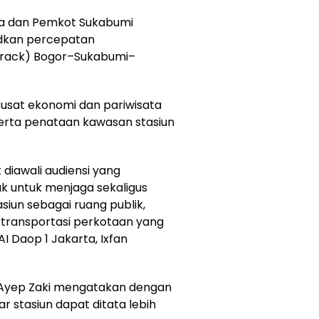
rta dan Pemkot Sukabumi
dkan percepatan
track) Bogor–Sukabumi–
 pusat ekonomi dan pariwisata
serta penataan kawasan stasiun
diawali audiensi yang
 untuk menjaga sekaligus
iun sebagai ruang publik,
 transportasi perkotaan yang
I Daop 1 Jakarta, Ixfan
, Ayep Zaki mengatakan dengan
ar stasiun dapat ditata lebih