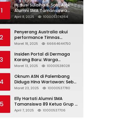
Hj. Susi Sulaiha S. Sos., Ajak
1
Alumni SMA Tamansiswa
Palembang Angkatan 91 Halal
April 8, 2025
100005374364
Bihalal
Penyerang Australia akui
2
performance Timnas
Indonesia
Maret 18, 2025
66664644750
Insiden Portal di Dermaga
3
Karang Baru: Warga
Klarifikasi dan Kritik
Maret 13, 2025
10000538028
Pemberitaan yang Tidak
Akurat
Oknum ASN di Palembang
4
Diduga Hina Wartawan: Sebut
Profesi Jurnalis Hanya
Maret 23, 2025
10000537780
Seharga 2 Liter Bensin,
Berujung Dugaan
Elly Hartati Alumni SMA
5
Pelanggaran UU ITE!
Tamansiswa 89 Ketua Grup S
4 Laksanakan Giat
April 7, 2025
10000537706
Silaturahmi