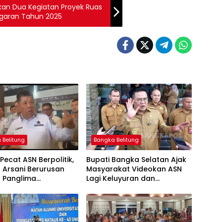
kan Dua Kegiatan Proyek Ruas
ggaran Tahun 2025
 Belitung
Bangka Belitung
ecat ASN Berpolitik,
Bupati Bangka Selatan Ajak
 Arsani Berurusan
Masyarakat Videokan ASN
 Panglima
Lagi Keluyuran dan
r,Buatlah judul di
Nongkrong di
 menjadi lebih
Warkop,Buatlah judul di
k
samping menjadi lebih
menarik