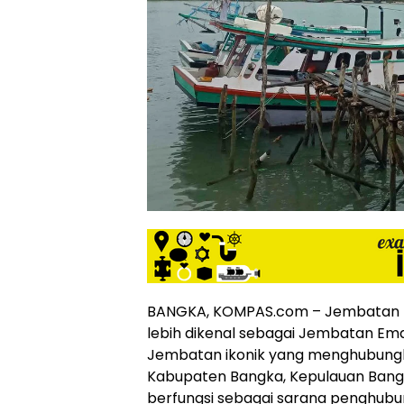
siber
lebih
eksklusif,
bergaya
trendi,
mengandung
unsur
edukasi,
gaya
hidup,
hiburan,
bebas
dari
SARA,
narkoba
dan
BANGKA, KOMPAS.com – Jembatan Ek
berita
lebih dikenal sebagai Jembatan Ema
asusila
Jembatan ikonik yang menghubung
Media
Kabupaten Bangka, Kepulauan Bangka 
Cetak
dan
berfungsi sebagai sarana penghubun