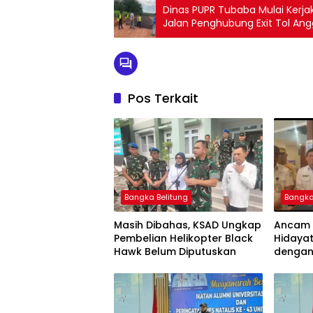
Dinas PUPR Tubaba Mulai Kerja
Jalan Penghubung Exit Tol An
Pos Terkait
Bangka Belitung
Bangka
Masih Dibahas, KSAD Ungkap
Ancam P
Pembelian Helikopter Black
Hidayat
Hawk Belum Diputuskan
dengan
Gubernu
samping
menari