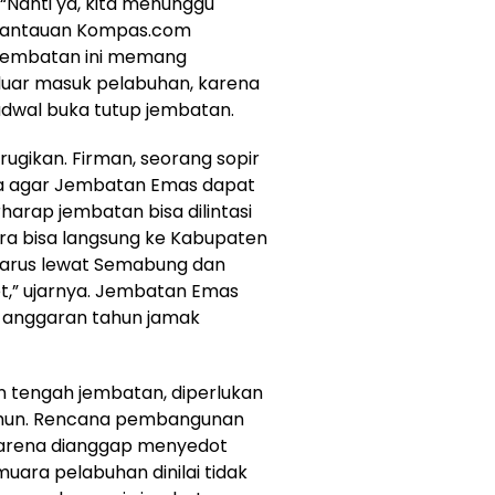
“Nanti ya, kita menunggu
. Pantauan Kompas.com
 jembatan ini memang
luar masuk pelabuhan, karena
adwal buka tutup jembatan.
ugikan. Firman, seorang sopir
a agar Jembatan Emas dapat
harap jembatan bisa dilintasi
dara bisa langsung ke Kabupaten
harus lewat Semabung dan
t,” ujarnya. Jembatan Emas
n anggaran tahun jamak
n tengah jembatan, diperlukan
tahun. Rencana pembangunan
 karena dianggap menyedot
uara pelabuhan dinilai tidak