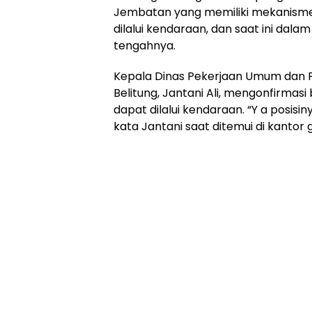
Online
Jembatan yang memiliki mekanisme b
Ampera
dilalui kendaraan, dan saat ini dala
News
tengahnya.
Kepala Dinas Pekerjaan Umum dan 
Belitung, Jantani Ali, mengonfirm
dapat dilalui kendaraan. “Y a posisi
kata Jantani saat ditemui di kantor 