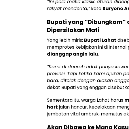
“Ini pola mafia klasik: aturan dibe
rakyat menderita,”
kata
Saryono A
Bupati yang “Dibungkam” 
Dipersilakan Mati
Yang lebih miris:
Bupati Lahat
diseb
memprotes kebijakan ini di internal
dianggap angin lalu
.
“Kami di daerah tidak punya kewe
provinsi. Tapi ketika kami ajukan 
bara, ditolak dengan alasan angga
dekat Bupati yang enggan disebutk
Sementara itu, warga Lahat harus
m
hari
: jalan hancur, kecelakaan meng
jembatan vital ambruk, memutus ak
Akan Dibawa ke Mana Kasus