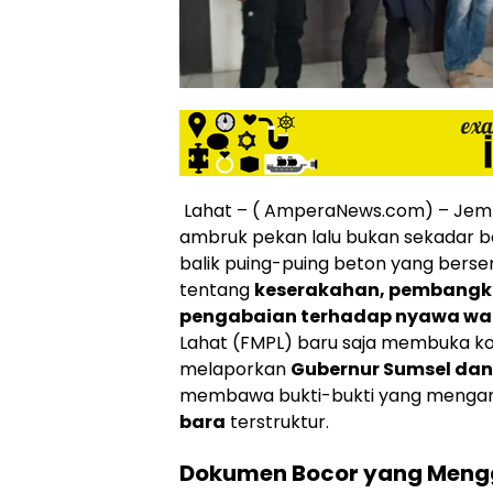
siber
lebih
eksklusif,
bergaya
trendi,
mengandung
unsur
edukasi,
gaya
Lahat – ( AmperaNews.com) – Jem
hidup,
ambruk pekan lalu bukan sekadar be
hiburan,
balik puing-puing beton yang berse
bebas
tentang
keserakahan, pembangk
dari
pengabaian terhadap nyawa wa
SARA,
Lahat (FMPL) baru saja membuka ko
narkoba
dan
melaporkan
Gubernur Sumsel dan
berita
membawa bukti-bukti yang menga
asusila
bara
terstruktur.
Media
Cetak
Dokumen Bocor yang Men
dan