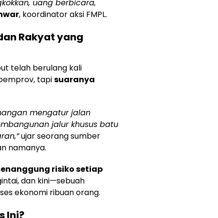
ngkokkan, uang berbicara,
nwar
, koordinator aksi FMPL.
dan Rakyat yang
ut telah berulang kali
 pemprov, tapi
suaranya
nangan mengatur jalan
pembangunan jalur khusus batu
ran,”
ujar seorang sumber
an namanya.
enanggung risiko setiap
intai, dan kini—sebuah
ses ekonomi ribuan orang.
 Ini?