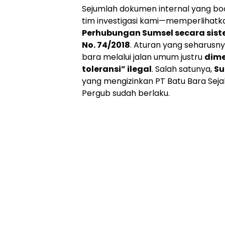
Online
Sejumlah dokumen internal yang boco
Ampera
tim investigasi kami—memperlihat
News
Perhubungan Sumsel secara sis
No. 74/2018
. Aturan yang seharusn
bara melalui jalan umum justru
dime
toleransi” ilegal
. Salah satunya,
Su
yang mengizinkan PT Batu Bara Seja
Pergub sudah berlaku.