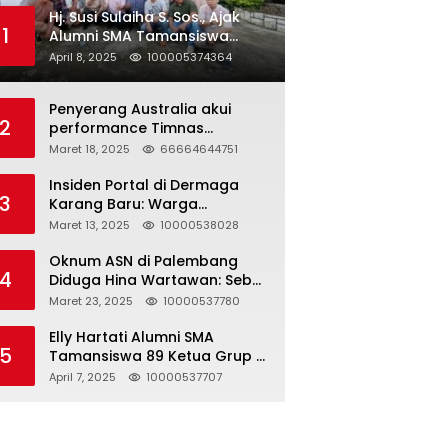
Hj. Susi Sulaiha S. Sos., Ajak
1
Alumni SMA Tamansiswa
Palembang Angkatan 91 Halal
April 8, 2025
100005374364
Bihalal
Penyerang Australia akui
2
performance Timnas
Indonesia
Maret 18, 2025
66664644751
Insiden Portal di Dermaga
3
Karang Baru: Warga
Klarifikasi dan Kritik
Maret 13, 2025
10000538028
Pemberitaan yang Tidak
Akurat
Oknum ASN di Palembang
4
Diduga Hina Wartawan: Sebut
Profesi Jurnalis Hanya
Maret 23, 2025
10000537780
Seharga 2 Liter Bensin,
Berujung Dugaan
Elly Hartati Alumni SMA
5
Pelanggaran UU ITE!
Tamansiswa 89 Ketua Grup S
4 Laksanakan Giat
April 7, 2025
10000537707
Silaturahmi