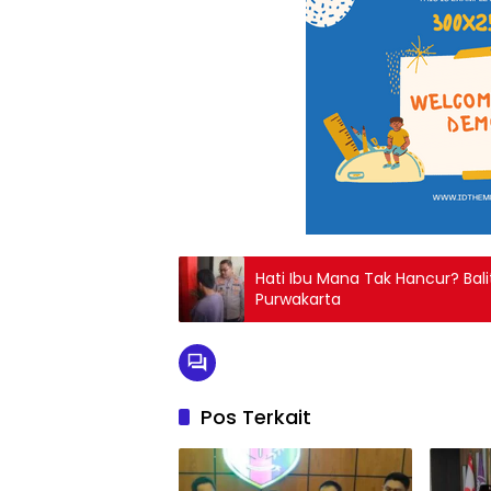
Hati Ibu Mana Tak Hancur? Balit
Purwakarta
Pos Terkait