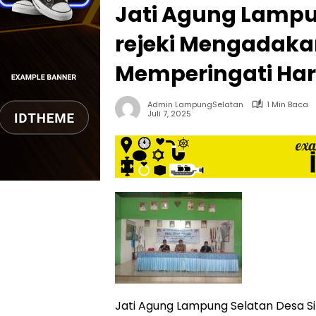
bernuansa
Jati Agung Lampu
lokal
dan
rejeki Mengadaka
dinamis,
memiliki
Memperingati Har
kisaran
harga
Admin LampungSelatan
1 Min Baca
iklan
Juli 7, 2025
yang
relatif
lebih
murah
dari
Koran
maupun
media
siber
lainnya,
desain
Koran
dan
Jati Agung Lampung Selatan Desa S
media