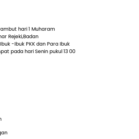
ambut hari 1 Muharam
inar Rejeki,Badan
buk -Ibuk PKK dan Para Ibuk
t pada hari Senin pukul 13 00
m
gan