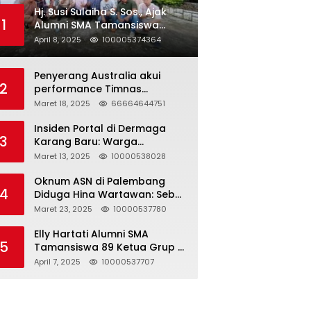
Hj. Susi Sulaiha S. Sos., Ajak
1
Alumni SMA Tamansiswa
Palembang Angkatan 91 Halal
April 8, 2025
100005374364
Bihalal
Penyerang Australia akui
2
performance Timnas
Indonesia
Maret 18, 2025
66664644751
Insiden Portal di Dermaga
3
Karang Baru: Warga
Klarifikasi dan Kritik
Maret 13, 2025
10000538028
Pemberitaan yang Tidak
Akurat
Oknum ASN di Palembang
4
Diduga Hina Wartawan: Sebut
Profesi Jurnalis Hanya
Maret 23, 2025
10000537780
Seharga 2 Liter Bensin,
Berujung Dugaan
Elly Hartati Alumni SMA
5
Pelanggaran UU ITE!
Tamansiswa 89 Ketua Grup S
4 Laksanakan Giat
April 7, 2025
10000537707
Silaturahmi