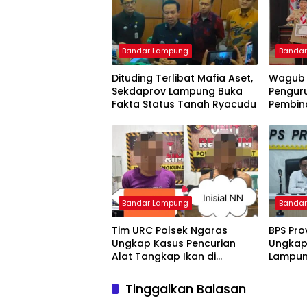
Bandar Lampung
Banda
Dituding Terlibat Mafia Aset,
Wagub 
Sekdaprov Lampung Buka
Pengur
Fakta Status Tanah Ryacudu
Pembin
Intan,
Perkuat
Muda
Bandar Lampung
Banda
Tim URC Polsek Ngaras
BPS Pro
Ungkap Kasus Pencurian
Ungkap 
Alat Tangkap Ikan di
Lampung
Pelabuhan Kota Jawa, Dua
Inflasi
Terduga Pelaku Diamankan.
Terus 
Tinggalkan Balasan