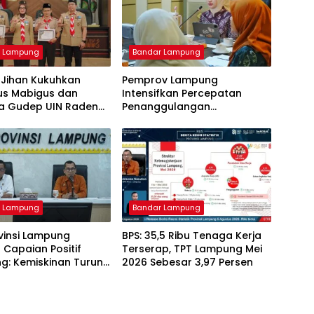
r Lampung
Bandar Lampung
Jihan Kukuhkan
Pemprov Lampung
us Mabigus dan
Intensifkan Percepatan
a Gudep UIN Raden
Penanggulangan
 Dorong Pramuka
Tuberkulosis di Tanggamus
 Karakter Generasi
r Lampung
Bandar Lampung
vinsi Lampung
BPS: 35,5 Ribu Tenaga Kerja
Capaian Positif
Terserap, TPT Lampung Mei
: Kemiskinan Turun,
2026 Sebesar 3,97 Persen
 Terkendali, Ekonomi
Tumbuh