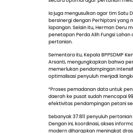
secara optimal agar pertanian melaj
Ia juga mengusulkan agar tim Satu 
bersinergi dengan Perhiptani yang m
lapangan. Selain itu, Herman Deru
penetapan Perda Alih Fungsi Lahan 
pertanian.
Sementara itu, Kepala BPPSDMP Keme
Arsanti, mengungkapkan bahwa p
memerlukan pendampingan intensif 
optimalisasi penyuluh menjadi langka
“Proses pemadanan data untuk peng
daerah ke pusat sudah mencapai 99
efektivitas pendampingan petani se
Sebanyak 37.811 penyuluh pertanian 
Dengan ini, koordinasi, akses inform
modern diharapkan meningkat drast