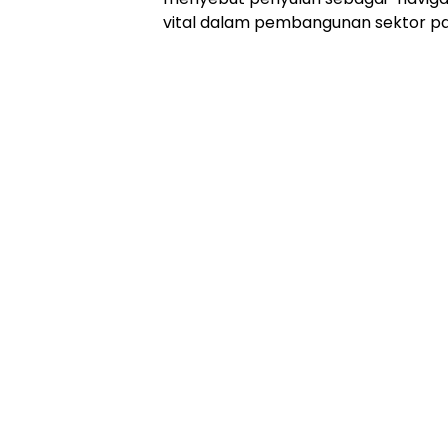
Online
vital dalam pembangunan sektor pa
Ampera
News