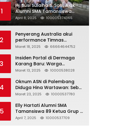
Hj. Susi Sulaiha S. Sos., Ajak
1
Alumni SMA Tamansiswa
Palembang Angkatan 91 Halal
April 8, 2025
100005374365
Bihalal
Penyerang Australia akui
2
performance Timnas
Indonesia
Maret 18, 2025
66664644752
Insiden Portal di Dermaga
3
Karang Baru: Warga
Klarifikasi dan Kritik
Maret 13, 2025
10000538028
Pemberitaan yang Tidak
Akurat
Oknum ASN di Palembang
4
Diduga Hina Wartawan: Sebut
Profesi Jurnalis Hanya
Maret 23, 2025
10000537780
Seharga 2 Liter Bensin,
Berujung Dugaan
Elly Hartati Alumni SMA
5
Pelanggaran UU ITE!
Tamansiswa 89 Ketua Grup S
4 Laksanakan Giat
April 7, 2025
10000537709
Silaturahmi