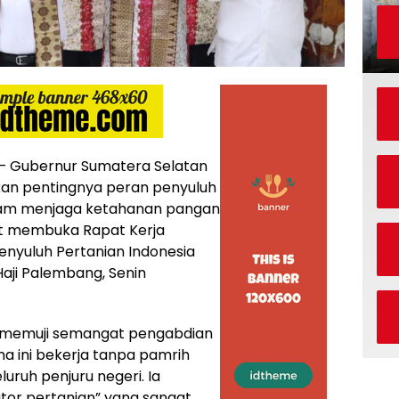
– Gubernur Sumatera Selatan
an pentingnya peran penyuluh
lam menjaga ketahanan pangan
aat membuka Rapat Kerja
enyuluh Pertanian Indonesia
Haji Palembang, Senin
memuji semangat pengabdian
a ini bekerja tanpa pamrih
uruh penjuru negeri. Ia
tor pertanian” yang sangat