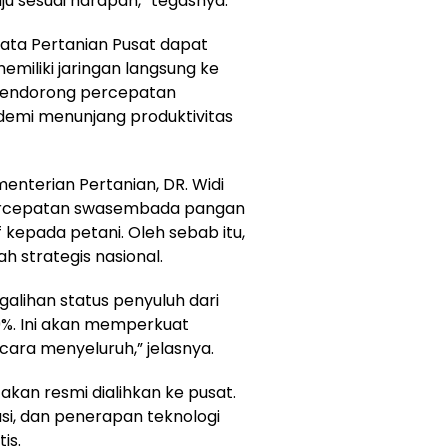
u sesuai harapan,” tegasnya.
Data Pertanian Pusat dapat
emiliki jaringan langsung ke
 mendorong percepatan
demi menunjang produktivitas
nterian Pertanian, DR. Widi
ercepatan swasembada pangan
kepada petani. Oleh sebab itu,
h strategis nasional.
alihan status penyuluh dari
%. Ini akan memperkuat
cara menyeluruh,” jelasnya.
akan resmi dialihkan ke pusat.
asi, dan penerapan teknologi
is.