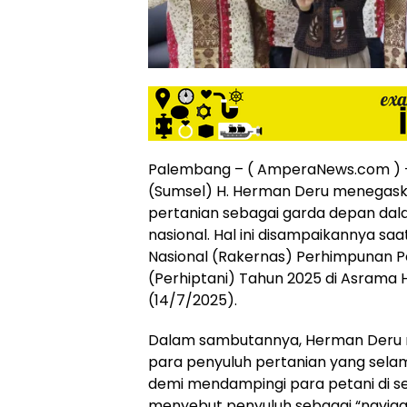
siber
lebih
eksklusif,
bergaya
trendi,
mengandung
unsur
edukasi,
Palembang – ( AmperaNews.com ) 
gaya
hidup,
(Sumsel) H. Herman Deru menegask
hiburan,
pertanian sebagai garda depan da
bebas
nasional. Hal ini disampaikannya s
dari
Nasional (Rakernas) Perhimpunan P
SARA,
(Perhiptani) Tahun 2025 di Asrama 
narkoba
(14/7/2025).
dan
berita
Dalam sambutannya, Herman Deru 
asusila
Media
para penyuluh pertanian yang selam
Cetak
demi mendampingi para petani di sel
dan
menyebut penyuluh sebagai “naviga