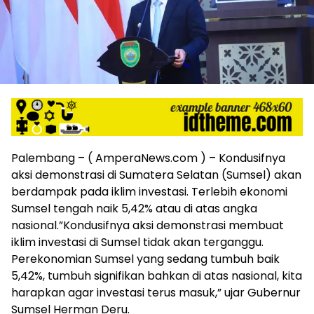
harga
iklan
yang
relatif
lebih
murah
dari
Koran
maupun
media
siber
Palembang – ( AmperaNews.com ) – Kondusifnya
lainnya,
aksi demonstrasi di Sumatera Selatan (Sumsel) akan
desain
berdampak pada iklim investasi. Terlebih ekonomi
Koran
Sumsel tengah naik 5,42% atau di atas angka
dan
nasional.”Kondusifnya aksi demonstrasi membuat
media
iklim investasi di Sumsel tidak akan terganggu.
siber
Perekonomian Sumsel yang sedang tumbuh baik
lebih
eksklusif,
5,42%, tumbuh signifikan bahkan di atas nasional, kita
bergaya
harapkan agar investasi terus masuk,” ujar Gubernur
trendi,
Sumsel Herman Deru.