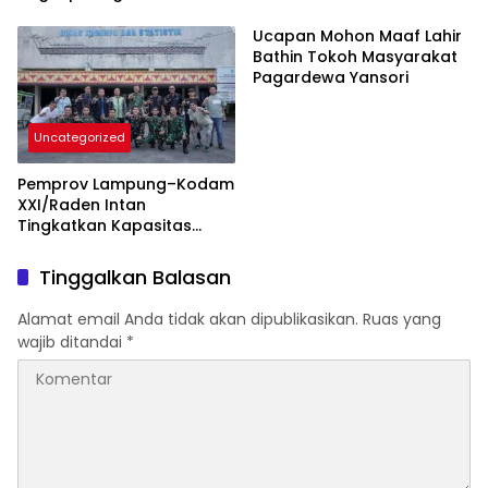
Berikut BB 7,76 Gram Sabu
Pemberdayaan Ekonomi
Rakyat
Ucapan Mohon Maaf Lahir
Bathin Tokoh Masyarakat
Pagardewa Yansori
Uncategorized
Pemprov Lampung–Kodam
XXI/Raden Intan
Tingkatkan Kapasitas
Bersama di Bidang
Komunikasi Publik
Tinggalkan Balasan
Alamat email Anda tidak akan dipublikasikan.
Ruas yang
wajib ditandai
*