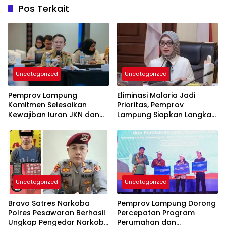
Pos Terkait
Uncategorized
Uncategorized
Pemprov Lampung
Eliminasi Malaria Jadi
Komitmen Selesaikan
Prioritas, Pemprov
Kewajiban Iuran JKN dan
Lampung Siapkan Langkah
Perkuat Tata Kelola
Terpadu
Kepesertaan BPJS
Kesehatan
Uncategorized
Uncategorized
Bravo Satres Narkoba
Pemprov Lampung Dorong
Polres Pesawaran Berhasil
Percepatan Program
Ungkap Pengedar Narkoba
Perumahan dan