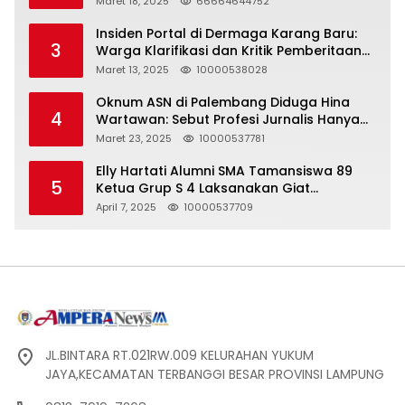
Maret 18, 2025
66664644752
Insiden Portal di Dermaga Karang Baru:
3
Warga Klarifikasi dan Kritik Pemberitaan
yang Tidak Akurat
Maret 13, 2025
10000538028
Oknum ASN di Palembang Diduga Hina
4
Wartawan: Sebut Profesi Jurnalis Hanya
Seharga 2 Liter Bensin, Berujung Dugaan
Maret 23, 2025
10000537781
Pelanggaran UU ITE!
Elly Hartati Alumni SMA Tamansiswa 89
5
Ketua Grup S 4 Laksanakan Giat
Silaturahmi
April 7, 2025
10000537709
JL.BINTARA RT.021RW.009 KELURAHAN YUKUM
JAYA,KECAMATAN TERBANGGI BESAR PROVINSI LAMPUNG