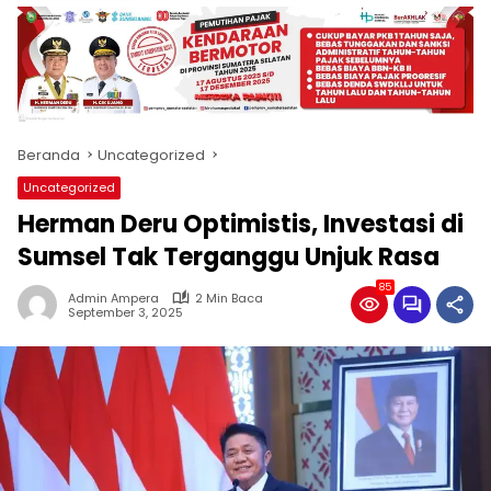
produk
antara
lain
mampu
menjadi
tempat
Beranda
Uncategorized
komunikasi
usaha
Uncategorized
(beriklan),
Herman Deru Optimistis, Investasi di
fokus
pada
Sumsel Tak Terganggu Unjuk Rasa
pemberitaan
85
nasional
Admin Ampera
2 Min Baca
September 3, 2025
maupun
international,
bernuansa
lokal
dan
dinamis,
memiliki
kisaran