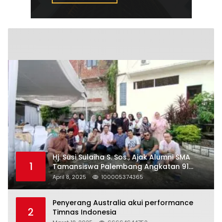
Hj. Susi Sulaiha S. Sos., Ajak Alumni SMA
1
Tamansiswa Palembang Angkatan 91
Halal Bihalal
April 8, 2025
100005374365
Penyerang Australia akui performance
2
Timnas Indonesia