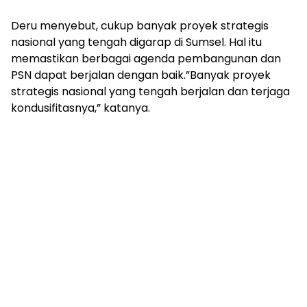
mengandung
unsur
Deru menyebut, cukup banyak proyek strategis
edukasi,
nasional yang tengah digarap di Sumsel. Hal itu
gaya
memastikan berbagai agenda pembangunan dan
hidup,
PSN dapat berjalan dengan baik.”Banyak proyek
hiburan,
bebas
strategis nasional yang tengah berjalan dan terjaga
dari
kondusifitasnya,” katanya.
SARA,
narkoba
dan
berita
asusila
Media
Cetak
dan
Online
Ampera
News