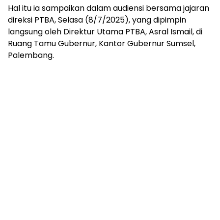
mengandung
Hal itu ia sampaikan dalam audiensi bersama jajaran
unsur
direksi PTBA, Selasa (8/7/2025), yang dipimpin
edukasi,
langsung oleh Direktur Utama PTBA, Asral Ismail, di
gaya
Ruang Tamu Gubernur, Kantor Gubernur Sumsel,
hidup,
hiburan,
Palembang.
bebas
dari
SARA,
narkoba
dan
berita
asusila
Media
Cetak
dan
Online
Ampera
News