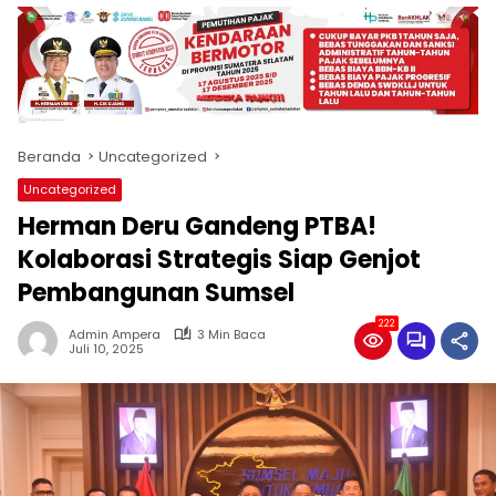
produk
antara
lain
mampu
menjadi
tempat
Beranda
Uncategorized
komunikasi
usaha
Uncategorized
(beriklan),
Herman Deru Gandeng PTBA!
fokus
pada
Kolaborasi Strategis Siap Genjot
pemberitaan
Pembangunan Sumsel
nasional
maupun
222
Admin Ampera
3 Min Baca
international,
Juli 10, 2025
bernuansa
lokal
dan
dinamis,
memiliki
kisaran