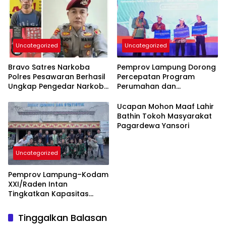
Kesehatan
Uncategorized
Uncategorized
Bravo Satres Narkoba
Pemprov Lampung Dorong
Polres Pesawaran Berhasil
Percepatan Program
Ungkap Pengedar Narkoba
Perumahan dan
Berikut BB 7,76 Gram Sabu
Pemberdayaan Ekonomi
Rakyat
Ucapan Mohon Maaf Lahir
Bathin Tokoh Masyarakat
Pagardewa Yansori
Uncategorized
Pemprov Lampung–Kodam
XXI/Raden Intan
Tingkatkan Kapasitas
Bersama di Bidang
Komunikasi Publik
Tinggalkan Balasan