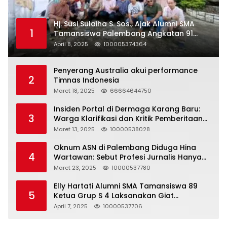
Hj. Susi Sulaiha S. Sos., Ajak Alumni SMA
1
Tamansiswa Palembang Angkatan 91
Halal Bihalal
April 8, 2025
100005374364
Penyerang Australia akui performance
2
Timnas Indonesia
Maret 18, 2025
66664644750
Insiden Portal di Dermaga Karang Baru:
3
Warga Klarifikasi dan Kritik Pemberitaan
yang Tidak Akurat
Maret 13, 2025
10000538028
Oknum ASN di Palembang Diduga Hina
4
Wartawan: Sebut Profesi Jurnalis Hanya
Seharga 2 Liter Bensin, Berujung Dugaan
Maret 23, 2025
10000537780
Pelanggaran UU ITE!
Elly Hartati Alumni SMA Tamansiswa 89
5
Ketua Grup S 4 Laksanakan Giat
Silaturahmi
April 7, 2025
10000537706