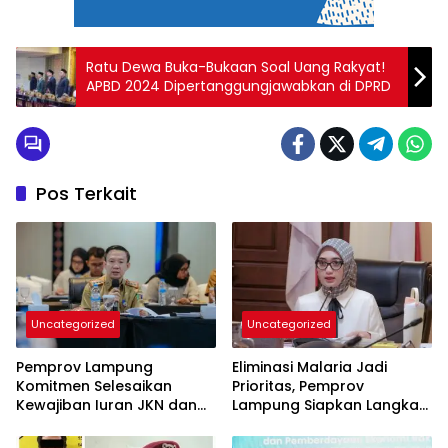
Ratu Dewa Buka-Bukaan Soal Uang Rakyat!
APBD 2024 Dipertanggungjawabkan di DPRD
Pos Terkait
Uncategorized
Uncategorized
Pemprov Lampung
Eliminasi Malaria Jadi
Komitmen Selesaikan
Prioritas, Pemprov
Kewajiban Iuran JKN dan
Lampung Siapkan Langkah
Perkuat Tata Kelola
Terpadu
Kepesertaan BPJS