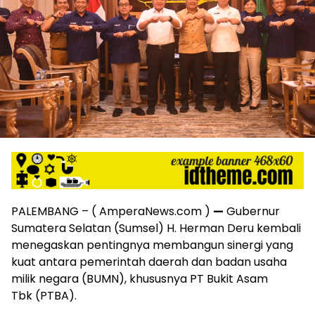
harga
iklan
yang
relatif
lebih
murah
dari
Koran
maupun
media
siber
lainnya,
desain
Koran
PALEMBANG – ( AmperaNews.com )
—
Gubernur
dan
Sumatera Selatan (Sumsel) H. Herman Deru kembali
media
menegaskan pentingnya membangun sinergi yang
siber
lebih
kuat antara pemerintah daerah dan badan usaha
eksklusif,
milik negara (BUMN), khususnya PT Bukit Asam
bergaya
Tbk (PTBA).
trendi,