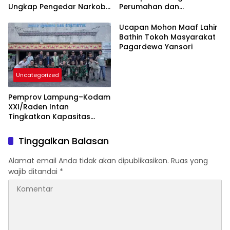
Ungkap Pengedar Narkoba
Perumahan dan
Berikut BB 7,76 Gram Sabu
Pemberdayaan Ekonomi
Rakyat
Ucapan Mohon Maaf Lahir
Bathin Tokoh Masyarakat
Pagardewa Yansori
Uncategorized
Pemprov Lampung–Kodam
XXI/Raden Intan
Tingkatkan Kapasitas
Bersama di Bidang
Komunikasi Publik
Tinggalkan Balasan
Alamat email Anda tidak akan dipublikasikan.
Ruas yang
wajib ditandai
*