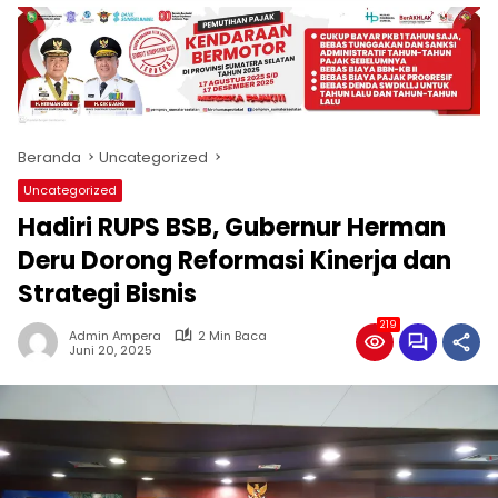
produk
antara
lain
mampu
menjadi
tempat
Beranda
Uncategorized
komunikasi
usaha
Uncategorized
(beriklan),
Hadiri RUPS BSB, Gubernur Herman
fokus
pada
Deru Dorong Reformasi Kinerja dan
pemberitaan
Strategi Bisnis
nasional
maupun
219
Admin Ampera
2 Min Baca
international,
Juni 20, 2025
bernuansa
lokal
dan
dinamis,
memiliki
kisaran