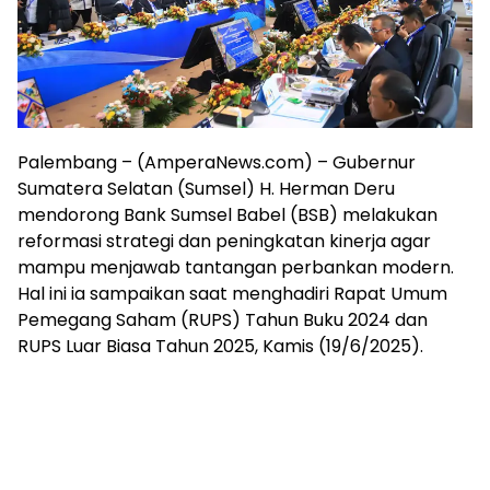
mengandung
unsur
edukasi,
gaya
hidup,
hiburan,
bebas
Palembang – (AmperaNews.com) – Gubernur
dari
Sumatera Selatan (Sumsel) H. Herman Deru
SARA,
narkoba
mendorong Bank Sumsel Babel (BSB) melakukan
dan
reformasi strategi dan peningkatan kinerja agar
berita
mampu menjawab tantangan perbankan modern.
asusila
Hal ini ia sampaikan saat menghadiri Rapat Umum
Media
Pemegang Saham (RUPS) Tahun Buku 2024 dan
Cetak
RUPS Luar Biasa Tahun 2025, Kamis (19/6/2025).
dan
Online
Ampera
News