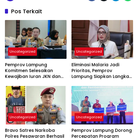
Pos Terkait
Uncategorized
Uncategorized
Pemprov Lampung
Eliminasi Malaria Jadi
Komitmen Selesaikan
Prioritas, Pemprov
Kewajiban Iuran JKN dan
Lampung Siapkan Langkah
Perkuat Tata Kelola
Terpadu
Kepesertaan BPJS
Kesehatan
Uncategorized
Uncategorized
Bravo Satres Narkoba
Pemprov Lampung Dorong
Polres Pesawaran Berhasil
Percepatan Program