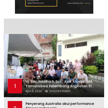
Hj. Susi Sulaiha S. Sos., Ajak Alumni SMA
1
Tamansiswa Palembang Angkatan 91
Halal Bihalal
April 8, 2025
100005374364
Penyerang Australia akui performance