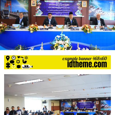
harga
iklan
yang
relatif
lebih
murah
dari
Koran
maupun
media
siber
lainnya,
desain
Koran
dan
media
siber
lebih
eksklusif,
bergaya
trendi,