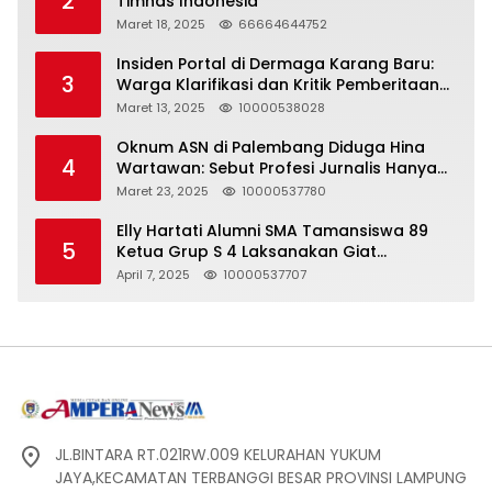
2
Timnas Indonesia
Maret 18, 2025
66664644752
Insiden Portal di Dermaga Karang Baru:
3
Warga Klarifikasi dan Kritik Pemberitaan
yang Tidak Akurat
Maret 13, 2025
10000538028
Oknum ASN di Palembang Diduga Hina
4
Wartawan: Sebut Profesi Jurnalis Hanya
Seharga 2 Liter Bensin, Berujung Dugaan
Maret 23, 2025
10000537780
Pelanggaran UU ITE!
Elly Hartati Alumni SMA Tamansiswa 89
5
Ketua Grup S 4 Laksanakan Giat
Silaturahmi
April 7, 2025
10000537707
JL.BINTARA RT.021RW.009 KELURAHAN YUKUM
JAYA,KECAMATAN TERBANGGI BESAR PROVINSI LAMPUNG