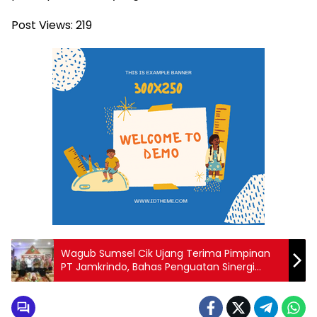
Post Views:
219
Wagub Sumsel Cik Ujang Terima Pimpinan
PT Jamkrindo, Bahas Penguatan Sinergi
Dukungan UMKM