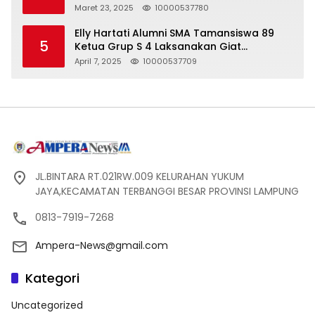
Seharga 2 Liter Bensin, Berujung Dugaan
Maret 23, 2025
10000537780
Pelanggaran UU ITE!
Elly Hartati Alumni SMA Tamansiswa 89
5
Ketua Grup S 4 Laksanakan Giat
Silaturahmi
April 7, 2025
10000537709
JL.BINTARA RT.021RW.009 KELURAHAN YUKUM
JAYA,KECAMATAN TERBANGGI BESAR PROVINSI LAMPUNG
0813-7919-7268
Ampera-News@gmail.com
Kategori
Uncategorized