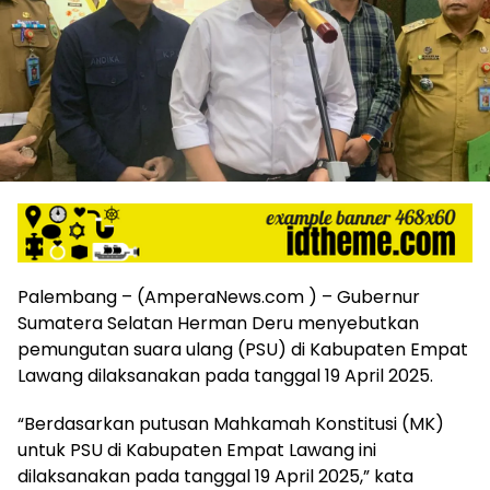
harga
iklan
yang
relatif
lebih
murah
dari
Koran
maupun
media
siber
lainnya,
desain
Palembang – (AmperaNews.com ) – Gubernur
Koran
Sumatera Selatan Herman Deru menyebutkan
dan
pemungutan suara ulang (PSU) di Kabupaten Empat
media
Lawang dilaksanakan pada tanggal 19 April 2025.
siber
lebih
“Berdasarkan putusan Mahkamah Konstitusi (MK)
eksklusif,
untuk PSU di Kabupaten Empat Lawang ini
bergaya
trendi,
dilaksanakan pada tanggal 19 April 2025,” kata