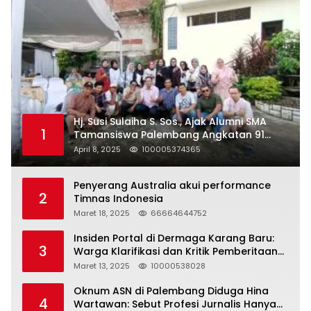
Hj. Susi Sulaiha S. Sos., Ajak Alumni SMA
1
Tamansiswa Palembang Angkatan 91
Halal Bihalal
April 8, 2025
100005374365
Penyerang Australia akui performance
2
Timnas Indonesia
Maret 18, 2025
66664644752
Insiden Portal di Dermaga Karang Baru:
3
Warga Klarifikasi dan Kritik Pemberitaan
yang Tidak Akurat
Maret 13, 2025
10000538028
Oknum ASN di Palembang Diduga Hina
4
Wartawan: Sebut Profesi Jurnalis Hanya