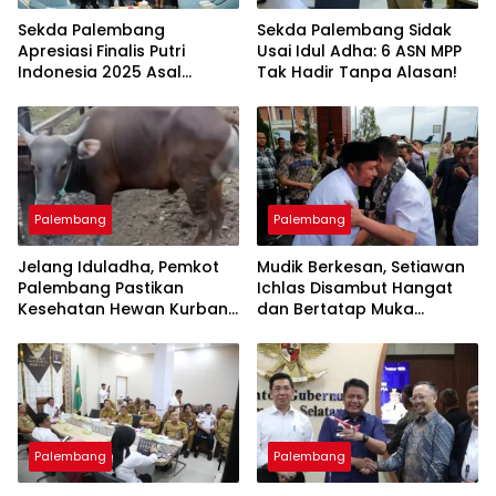
Sekda Palembang
Sekda Palembang Sidak
Apresiasi Finalis Putri
Usai Idul Adha: 6 ASN MPP
Indonesia 2025 Asal
Tak Hadir Tanpa Alasan!
Sumsel
Palembang
Palembang
Jelang Iduladha, Pemkot
Mudik Berkesan, Setiawan
Palembang Pastikan
Ichlas Disambut Hangat
Kesehatan Hewan Kurban
dan Bertatap Muka
Aman
dengan Gubernur
Palembang
Palembang