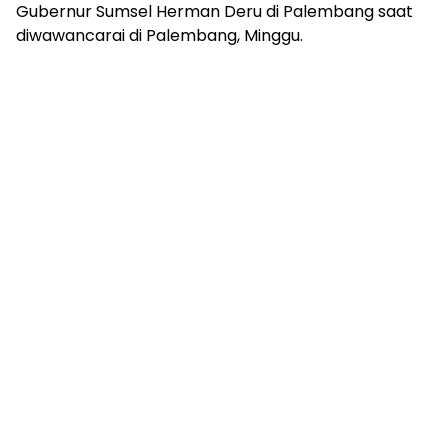
mengandung
Gubernur Sumsel Herman Deru di Palembang saat
unsur
diwawancarai di Palembang, Minggu.
edukasi,
gaya
hidup,
hiburan,
bebas
dari
SARA,
narkoba
dan
berita
asusila
Media
Cetak
dan
Online
Ampera
News