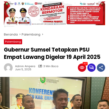
produk
antara
lain
mampu
menjadi
tempat
Beranda
Palembang
komunikasi
usaha
Palembang
(beriklan),
Gubernur Sumsel Tetapkan PSU
fokus
pada
Empat Lawang Digelar 19 April 2025
pemberitaan
167
nasional
Admin Ampera
3 Min Baca
Juni 5, 2025
maupun
international,
bernuansa
lokal
dan
dinamis,
memiliki
kisaran