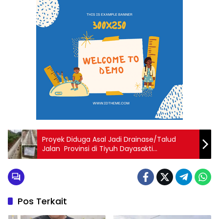
Proyek Diduga Asal Jadi Drainase/Talud
Jalan Provinsi di Tiyuh Dayasakti
Kecamatan Tumijajar, Kabupaten Tulang
Bawang Barat
Pos Terkait