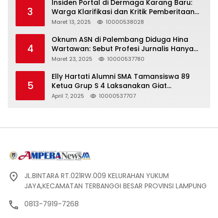
Insiden Portal di Dermaga Karang Baru:
3
Warga Klarifikasi dan Kritik Pemberitaan
yang Tidak Akurat
Maret 13, 2025
10000538028
Oknum ASN di Palembang Diduga Hina
4
Wartawan: Sebut Profesi Jurnalis Hanya
Seharga 2 Liter Bensin, Berujung Dugaan
Maret 23, 2025
10000537780
Pelanggaran UU ITE!
Elly Hartati Alumni SMA Tamansiswa 89
5
Ketua Grup S 4 Laksanakan Giat
Silaturahmi
April 7, 2025
10000537707
JL.BINTARA RT.021RW.009 KELURAHAN YUKUM
JAYA,KECAMATAN TERBANGGI BESAR PROVINSI LAMPUNG
0813-7919-7268