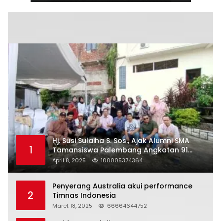
Hj. Susi Sulaiha S. Sos., Ajak Alumni SMA
1
Tamansiswa Palembang Angkatan 91
Halal Bihalal
April 8, 2025
100005374364
Penyerang Australia akui performance
2
Timnas Indonesia
Maret 18, 2025
66664644752