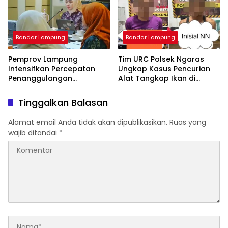
Bandar Lampung
Bandar Lampung
Pemprov Lampung
Tim URC Polsek Ngaras
Intensifkan Percepatan
Ungkap Kasus Pencurian
Penanggulangan
Alat Tangkap Ikan di
Tuberkulosis di
Pelabuhan Kota Jawa, Dua
Tanggamus
Terduga Pelaku
Tinggalkan Balasan
Diamankan.
Alamat email Anda tidak akan dipublikasikan.
Ruas yang
wajib ditandai
*