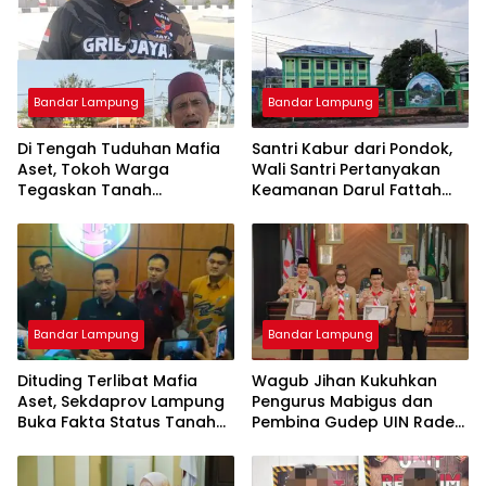
Bandar Lampung
Bandar Lampung
Di Tengah Tuduhan Mafia
Santri Kabur dari Pondok,
Aset, Tokoh Warga
Wali Santri Pertanyakan
Tegaskan Tanah
Keamanan Darul Fattah
Bersertifikat Milik Warga:
Kampus II Natar
Kini Dibangun SPBU Haji
Suef
Bandar Lampung
Bandar Lampung
Dituding Terlibat Mafia
Wagub Jihan Kukuhkan
Aset, Sekdaprov Lampung
Pengurus Mabigus dan
Buka Fakta Status Tanah
Pembina Gudep UIN Raden
Ryacudu
Intan, Dorong Pramuka
Perkuat Karakter Generasi
Muda