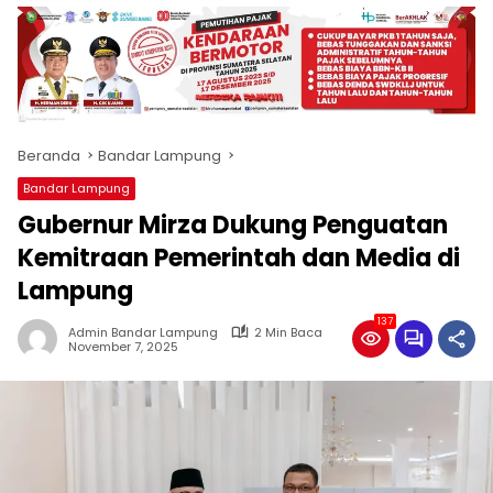
produk
antara
lain
mampu
menjadi
tempat
Beranda
Bandar Lampung
komunikasi
usaha
Bandar Lampung
(beriklan),
Gubernur Mirza Dukung Penguatan
fokus
pada
Kemitraan Pemerintah dan Media di
pemberitaan
Lampung
nasional
maupun
137
Admin Bandar Lampung
2 Min Baca
international,
November 7, 2025
bernuansa
lokal
dan
dinamis,
memiliki
kisaran