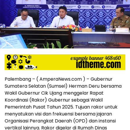
harga
iklan
yang
relatif
lebih
murah
dari
Koran
maupun
media
siber
lainnya,
desain
Palembang – ( AmperaNews.com ) – Gubernur
Koran
Sumatera Selatan (Sumsel) Herman Deru bersama
dan
Wakil Gubernur Cik Ujang menggelar Rapat
media
Koordinasi (Rakor) Gubernur sebagai Wakil
siber
Pemerintah Pusat Tahun 2025. Tujuan rakor untuk
lebih
eksklusif,
menyatukan visi dan frekuensi bersama jajaran
bergaya
Organisasi Perangkat Daerah (OPD) dan instansi
trendi,
vertikal lainnya. Rakor digelar di Rumah Dinas