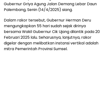
mengandung
Gubernur Griya Agung Jalan Demang Lebar Daun
unsur
Palembang, Senin (14/4/2025) siang.
edukasi,
gaya
Dalam rakor tersebut, Gubernur Herman Deru
hidup,
mengungkapkan 55 hari sudah sejak dirinya
hiburan,
bebas
bersama Wakil Gubernur Cik Ujang dilantik pada 20
dari
Februari 2025 lalu. Seharusnya, lanjutnya, rakor
SARA,
digelar dengan melibatkan instansi vertikal adalah
narkoba
mitra Pemerintah Provinsi Sumsel.
dan
berita
asusila
Media
Cetak
dan
Online
Ampera
News