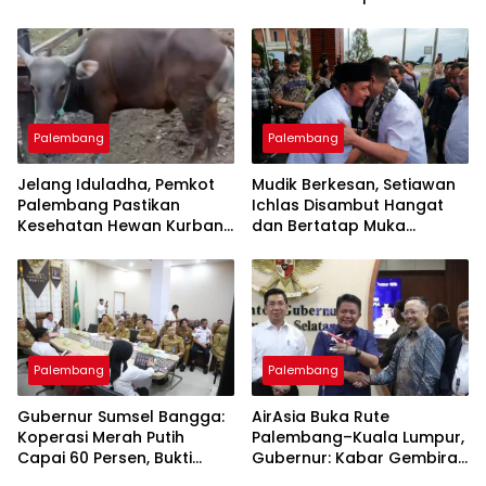
Sumsel
Palembang
Palembang
Jelang Iduladha, Pemkot
Mudik Berkesan, Setiawan
Palembang Pastikan
Ichlas Disambut Hangat
Kesehatan Hewan Kurban
dan Bertatap Muka
Aman
dengan Gubernur
Palembang
Palembang
Gubernur Sumsel Bangga:
AirAsia Buka Rute
Koperasi Merah Putih
Palembang–Kuala Lumpur,
Capai 60 Persen, Bukti
Gubernur: Kabar Gembira
Gerakan Ekonomi Rakyat
untuk Warga Sumsel!