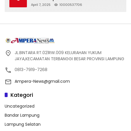
Silaturahmi
April 7, 2025
10000537706
JL.BINTARA RT.021RW.009 KELURAHAN YUKUM
JAYA,KECAMATAN TERBANGGI BESAR PROVINSI LAMPUNG
0813-7919-7268
Ampera-News@gmail.com
Kategori
Uncategorized
Bandar Lampung
Lampung Selatan