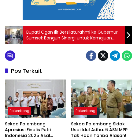
Bupati Ogan Ilir Bersilaturahmi ke Gubernur
Sumsel: Bangun Sinergi untuk Kemajuan
Daerah
Pos Terkait
Palembang
Palembang
Sekda Palembang
Sekda Palembang Sidak
Apresiasi Finalis Putri
Usai Idul Adha: 6 ASN MPP
Indonesia 2025 Asal
Tak Hadir Tanpa Alasan!