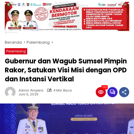
produk
antara
lain
mampu
menjadi
tempat
Beranda
Palembang
komunikasi
usaha
Palembang
(beriklan),
Gubernur dan Wagub Sumsel Pimpin
fokus
pada
Rakor, Satukan Visi Misi dengan OPD
pemberitaan
dan Instansi Vertikal
nasional
maupun
133
Admin Ampera
4 Min Baca
international,
Juni 5, 2025
bernuansa
lokal
dan
dinamis,
memiliki
kisaran