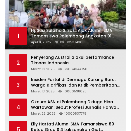
Hj. Susi Sulaiha S. Sos., Ajak Alumni SMA
1
Tamansiswa Palembang Angkatan 91
Halal Bihalal
April 8, 2025
100005374363
Penyerang Australia akui performance
2
Timnas Indonesia
Maret 18, 2025
66664644750
Insiden Portal di Dermaga Karang Baru:
3
Warga Klarifikasi dan Kritik Pemberitaan
yang Tidak Akurat
Maret 13, 2025
10000538028
Oknum ASN di Palembang Diduga Hina
4
Wartawan: Sebut Profesi Jurnalis Hanya
Seharga 2 Liter Bensin, Berujung Dugaan
Maret 23, 2025
10000537779
Pelanggaran UU ITE!
Elly Hartati Alumni SMA Tamansiswa 89
5
Ketua Grup S 4 Laksanakan Giat