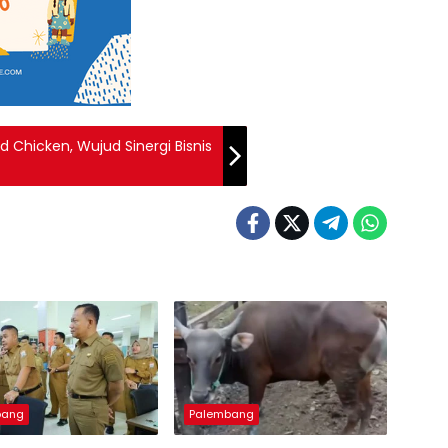
d Chicken, Wujud Sinergi Bisnis
bang
Palembang