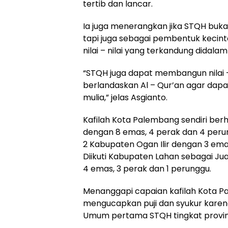
tertib dan lancar.
Ia juga menerangkan jika STQH buk
tapi juga sebagai pembentuk kecint
nilai – nilai yang terkandung didala
“STQH juga dapat membangun nilai 
berlandaskan Al – Qur’an agar dap
mulia,” jelas Asgianto.
Kafilah Kota Palembang sendiri ber
dengan 8 emas, 4 perak dan 4 per
2 Kabupaten Ogan Ilir dengan 3 ema
Diikuti Kabupaten Lahan sebagai J
4 emas, 3 perak dan 1 perunggu.
Menanggapi capaian kafilah Kota P
mengucapkan puji dan syukur karena
Umum pertama STQH tingkat provins