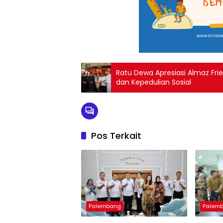
Ratu Dewa Apresiasi Almaz Frie
dan Kepedulian Sosial
Pos Terkait
Palembang
Palem