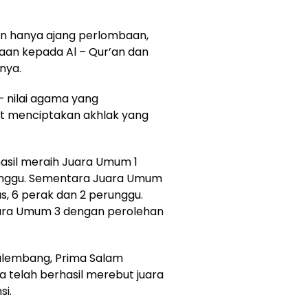
an hanya ajang perlombaan,
aan kepada Al – Qur’an dan
mnya.
– nilai agama yang
at menciptakan akhlak yang
hasil meraih Juara Umum 1
unggu. Sementara Juara Umum
s, 6 perak dan 2 perunggu.
uara Umum 3 dengan perolehan
alembang, Prima Salam
 telah berhasil merebut juara
i.