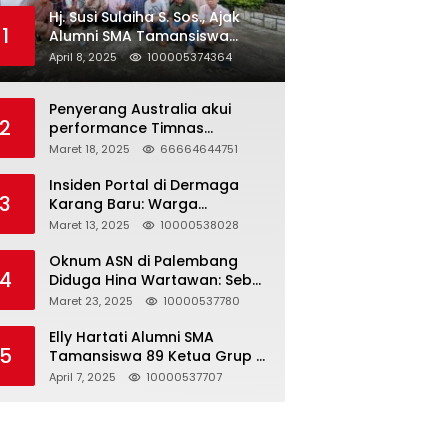
Hj. Susi Sulaiha S. Sos., Ajak
1
Alumni SMA Tamansiswa
Palembang Angkatan 91 Halal
April 8, 2025
100005374364
Bihalal
Penyerang Australia akui
2
performance Timnas
Indonesia
Maret 18, 2025
66664644751
Insiden Portal di Dermaga
3
Karang Baru: Warga
Klarifikasi dan Kritik
Maret 13, 2025
10000538028
Pemberitaan yang Tidak
Akurat
Oknum ASN di Palembang
4
Diduga Hina Wartawan: Sebut
Profesi Jurnalis Hanya
Maret 23, 2025
10000537780
Seharga 2 Liter Bensin,
Berujung Dugaan
Elly Hartati Alumni SMA
5
Pelanggaran UU ITE!
Tamansiswa 89 Ketua Grup S
4 Laksanakan Giat
April 7, 2025
10000537707
Silaturahmi