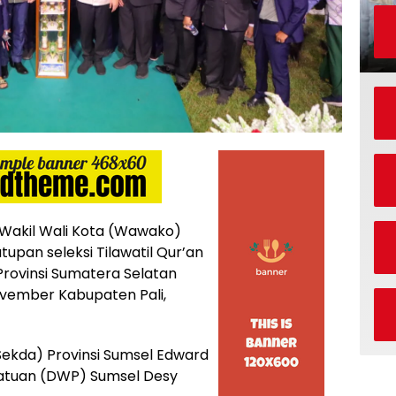
akil Wali Kota (Wawako)
upan seleksi Tilawatil Qur’an
 Provinsi Sumatera Selatan
ovember Kabupaten Pali,
(Sekda) Provinsi Sumsel Edward
atuan (DWP) Sumsel Desy