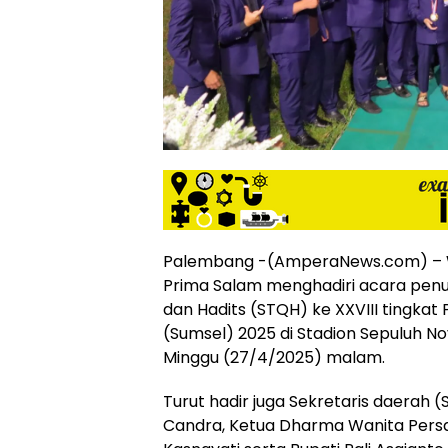
siber
lebih
eksklusif,
bergaya
trendi,
mengandung
unsur
edukasi,
gaya
hidup,
hiburan,
bebas
Palembang -(AmperaNews.com) – W
dari
Prima Salam menghadiri acara penut
SARA,
dan Hadits (STQH) ke XXVIII tingkat
narkoba
(Sumsel) 2025 di Stadion Sepuluh N
dan
berita
Minggu (27/4/2025) malam.
asusila
Media
Turut hadir juga Sekretaris daerah 
Cetak
Candra, Ketua Dharma Wanita Pers
dan