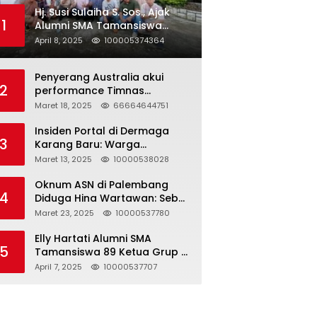
Hj. Susi Sulaiha S. Sos., Ajak
1
Alumni SMA Tamansiswa
Palembang Angkatan 91 Halal
April 8, 2025
100005374364
Bihalal
Penyerang Australia akui
2
performance Timnas
Indonesia
Maret 18, 2025
66664644751
Insiden Portal di Dermaga
3
Karang Baru: Warga
Klarifikasi dan Kritik
Maret 13, 2025
10000538028
Pemberitaan yang Tidak
Akurat
Oknum ASN di Palembang
4
Diduga Hina Wartawan: Sebut
Profesi Jurnalis Hanya
Maret 23, 2025
10000537780
Seharga 2 Liter Bensin,
Berujung Dugaan
Elly Hartati Alumni SMA
5
Pelanggaran UU ITE!
Tamansiswa 89 Ketua Grup S
4 Laksanakan Giat
April 7, 2025
10000537707
Silaturahmi