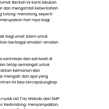
 Jumat Berkah ini kami lakukan
ar dan mengambil keberkahan
ng tolong-menolong, seperti
 merupakan hari raya bagi
aik bagi umat Islam untuk
ukan berbagai amalan-amalan
 santriwan dan satriwati di
 dan tetap semangat untuk
ingkatkan keimanan dan
us mengalir dan apa yang
ntren ini bisa tercapai.ungkap
rryadi Ust.Trio Widodo dan SMP
Kec Kedondong. menyampaikan,