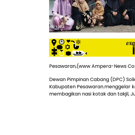
siber
lebih
eksklusif,
bergaya
trendi,
mengandung
unsur
edukasi,
gaya
hidup,
Pesawaran,(www Ampera-News C
hiburan,
bebas
Dewan Pimpinan Cabang (DPC) Solida
dari
Kabupaten Pesawaran.menggelar k
SARA,
membagikan nasi kotak dan takjil, 
narkoba
dan
berita
asusila
Media
Cetak
dan