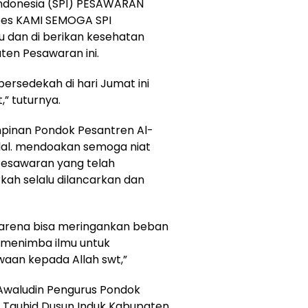
 Indonesia (SPI) PESAWARAN
pes KAMI SEMOGA SPI
u dan di berikan kesehatan
ten Pesawaran ini.
rsedekah di hari Jumat ini
,” tuturnya.
impinan Pondok Pesantren Al-
Hilal. mendoakan semoga niat
Pesawaran yang telah
kah selalu dilancarkan dan
 karena bisa meringankan beban
menimba ilmu untuk
aan kepada Allah swt,”
 Awaludin Pengurus Pondok
 Tauhid Dusun Induk Kabupaten