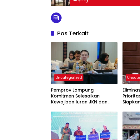
Pos Terkait
Uncategorized
Uncate
Pemprov Lampung
Elimina
Komitmen Selesaikan
Priorit
Kewajiban Iuran JKN dan
Siapka
Perkuat Tata Kelola
Kepesertaan BPJS
Kesehatan