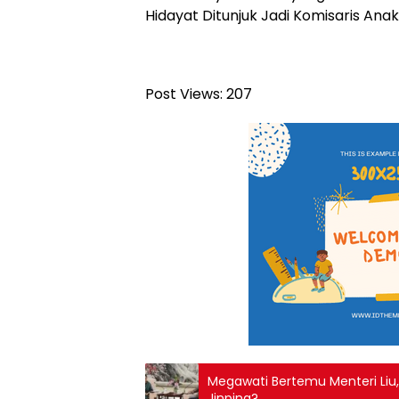
Hidayat Ditunjuk Jadi Komisaris Ana
Post Views:
207
Megawati Bertemu Menteri Liu, 
Jinping?