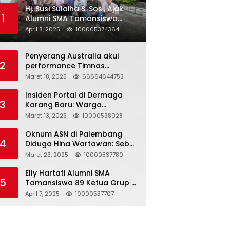
Hj. Susi Sulaiha S. Sos., Ajak
1
Alumni SMA Tamansiswa
Palembang Angkatan 91 Halal
April 8, 2025
100005374364
Bihalal
Penyerang Australia akui
2
performance Timnas
Indonesia
Maret 18, 2025
66664644752
Insiden Portal di Dermaga
3
Karang Baru: Warga
Klarifikasi dan Kritik
Maret 13, 2025
10000538028
Pemberitaan yang Tidak
Akurat
Oknum ASN di Palembang
4
Diduga Hina Wartawan: Sebut
Profesi Jurnalis Hanya
Maret 23, 2025
10000537780
Seharga 2 Liter Bensin,
Berujung Dugaan
Elly Hartati Alumni SMA
5
Pelanggaran UU ITE!
Tamansiswa 89 Ketua Grup S
4 Laksanakan Giat
April 7, 2025
10000537707
Silaturahmi