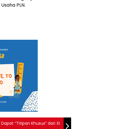
k Usaha PLN.
Dapat “Titipan Khusus” dari Xi