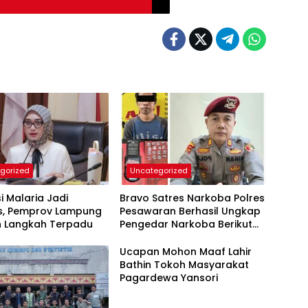
gorized
Uncategorized
si Malaria Jadi
Bravo Satres Narkoba Polres
as, Pemprov Lampung
Pesawaran Berhasil Ungkap
n Langkah Terpadu
Pengedar Narkoba Berikut
BB 7,76 Gram Sabu
Ucapan Mohon Maaf Lahir
Bathin Tokoh Masyarakat
Pagardewa Yansori