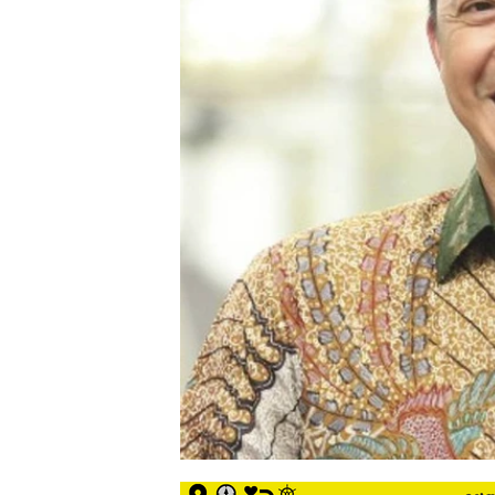
siber
lebih
eksklusif,
bergaya
trendi,
mengandung
unsur
edukasi,
gaya
hidup,
hiburan,
bebas
dari
SARA,
narkoba
dan
berita
asusila
Media
Cetak
dan