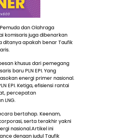
 Pemuda dan Olahraga
i komisaris juga dibenarkan
ka ditanya apakah benar Taufik
ris.
 pesan khusus dari pemegang
ris baru PLN EPI. Yang
okan energi primer nasional.
 EPI. Ketiga, efisiensi rantai
at, percepatan
n LNG.
secara bertahap. Keenam,
korporasi, serta terakhir yakni
rgi nasional.Artikel ini
ance dengan judul Taufik