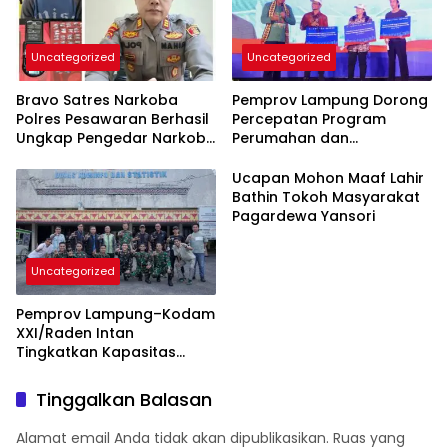
Uncategorized
Uncategorized
Bravo Satres Narkoba
Pemprov Lampung Dorong
Polres Pesawaran Berhasil
Percepatan Program
Ungkap Pengedar Narkoba
Perumahan dan
Berikut BB 7,76 Gram Sabu
Pemberdayaan Ekonomi
Rakyat
Ucapan Mohon Maaf Lahir
Bathin Tokoh Masyarakat
Pagardewa Yansori
Uncategorized
Pemprov Lampung–Kodam
XXI/Raden Intan
Tingkatkan Kapasitas
Bersama di Bidang
Komunikasi Publik
Tinggalkan Balasan
Alamat email Anda tidak akan dipublikasikan.
Ruas yang