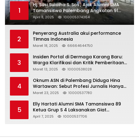
Hj. Susi Sulaiha S. Sos., Ajak Alumni SMA
1
Tamansiswa Palembang Angkatan 91
Halal Bihalal
April 8, 2025
100005374364
Penyerang Australia akui performance
2
Timnas Indonesia
Maret 18, 2025
66664644750
Insiden Portal di Dermaga Karang Baru:
3
Warga Klarifikasi dan Kritik Pemberitaan
yang Tidak Akurat
Maret 13, 2025
10000538028
Oknum ASN di Palembang Diduga Hina
4
Wartawan: Sebut Profesi Jurnalis Hanya
Seharga 2 Liter Bensin, Berujung Dugaan
Maret 23, 2025
10000537780
Pelanggaran UU ITE!
Elly Hartati Alumni SMA Tamansiswa 89
5
Ketua Grup S 4 Laksanakan Giat
Silaturahmi
April 7, 2025
10000537706