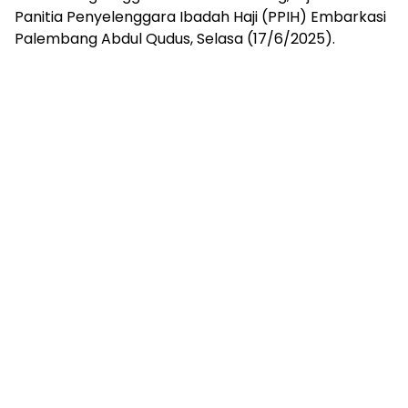
mengandung
Panitia Penyelenggara Ibadah Haji (PPIH) Embarkasi
unsur
Palembang Abdul Qudus, Selasa (17/6/2025).
edukasi,
gaya
hidup,
hiburan,
bebas
dari
SARA,
narkoba
dan
berita
asusila
Media
Cetak
dan
Online
Ampera
News