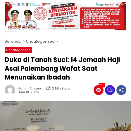
produk
antara
lain
mampu
menjadi
tempat
Beranda
Uncategorized
komunikasi
usaha
Uncategorized
(beriklan),
Duka di Tanah Suci: 14 Jemaah Haji
fokus
pada
Asal Palembang Wafat Saat
pemberitaan
Menunaikan Ibadah
nasional
maupun
204
Admin Ampera
2 Min Baca
international,
Juni 18, 2025
bernuansa
lokal
dan
dinamis,
memiliki
kisaran