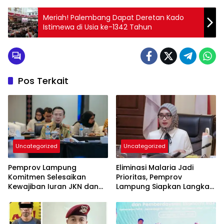
Meriah! Palembang Dapat Deretan Kado
Istimewa di Usia ke-1342 Tahun
Pos Terkait
Uncategorized
Uncategorized
Pemprov Lampung
Eliminasi Malaria Jadi
Komitmen Selesaikan
Prioritas, Pemprov
Kewajiban Iuran JKN dan
Lampung Siapkan Langkah
Perkuat Tata Kelola
Terpadu
Kepesertaan BPJS
Kesehatan