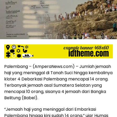
harga
iklan
yang
relatif
lebih
murah
dari
Koran
maupun
media
siber
lainnya,
Palembang – (AmperaNews.com) – Jumlah jemaah
desain
haji yang meninggal di Tanah Suci hingga kembalinya
Koran
kloter 4 Debarkasi Palembang mencapai 14 orang.
dan
Terbanyak jemaah asal Sumatera Selatan yang
media
siber
mencapai 10 orang, sisanya 4 jemaah dari Bangka
lebih
Belitung (Babel).
eksklusif,
bergaya
“Jemaah haji yang meninggal dari Embarkasi
trendi,
Palembang hingga kini sudah 14 orang,” ujar Humas