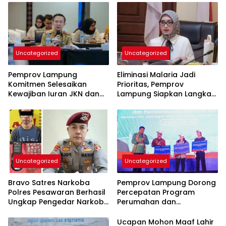
Uncategorized
Uncategorized
Pemprov Lampung
Eliminasi Malaria Jadi
Komitmen Selesaikan
Prioritas, Pemprov
Kewajiban Iuran JKN dan
Lampung Siapkan Langkah
Perkuat Tata Kelola
Terpadu
Kepesertaan BPJS
Kesehatan
Uncategorized
Uncategorized
Bravo Satres Narkoba
Pemprov Lampung Dorong
Polres Pesawaran Berhasil
Percepatan Program
Ungkap Pengedar Narkoba
Perumahan dan
Berikut BB 7,76 Gram Sabu
Pemberdayaan Ekonomi
Rakyat
Ucapan Mohon Maaf Lahir