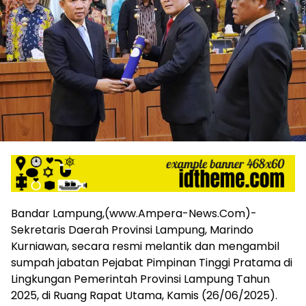
harga
iklan
yang
relatif
lebih
murah
dari
Koran
maupun
media
siber
lainnya,
desain
Koran
dan
Bandar Lampung,(www.Ampera-News.Com)-
media
Sekretaris Daerah Provinsi Lampung, Marindo
siber
Kurniawan, secara resmi melantik dan mengambil
lebih
sumpah jabatan Pejabat Pimpinan Tinggi Pratama di
eksklusif,
Lingkungan Pemerintah Provinsi Lampung Tahun
bergaya
2025, di Ruang Rapat Utama, Kamis (26/06/2025).
trendi,