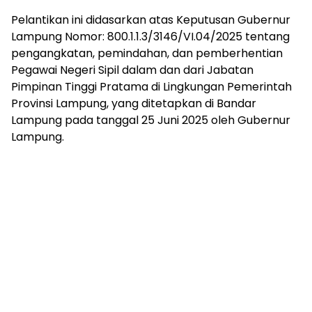
mengandung
unsur
Pelantikan ini didasarkan atas Keputusan Gubernur
edukasi,
Lampung Nomor: 800.1.1.3/3146/VI.04/2025 tentang
gaya
pengangkatan, pemindahan, dan pemberhentian
hidup,
Pegawai Negeri Sipil dalam dan dari Jabatan
hiburan,
Pimpinan Tinggi Pratama di Lingkungan Pemerintah
bebas
Provinsi Lampung, yang ditetapkan di Bandar
dari
Lampung pada tanggal 25 Juni 2025 oleh Gubernur
SARA,
narkoba
Lampung.
dan
berita
asusila
Media
Cetak
dan
Online
Ampera
News