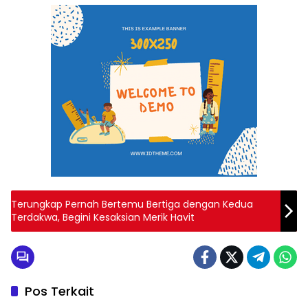
Terungkap Pernah Bertemu Bertiga dengan Kedua
Terdakwa, Begini Kesaksian Merik Havit
Pos Terkait