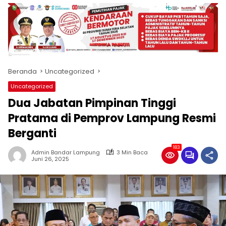
produk
antara
lain
mampu
menjadi
tempat
Beranda
Uncategorized
komunikasi
usaha
Uncategorized
(beriklan),
Dua Jabatan Pimpinan Tinggi
fokus
pada
Pratama di Pemprov Lampung Resmi
pemberitaan
Berganti
nasional
maupun
183
Admin Bandar Lampung
3 Min Baca
international,
Juni 26, 2025
bernuansa
lokal
dan
dinamis,
memiliki
kisaran