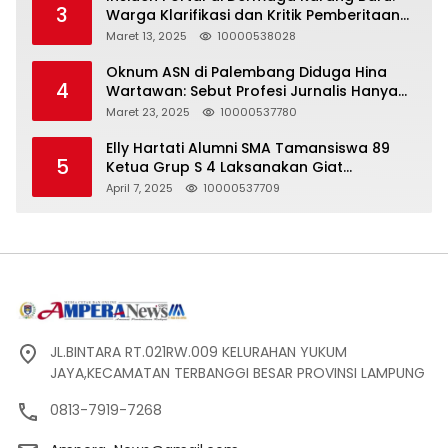
3
Warga Klarifikasi dan Kritik Pemberitaan
yang Tidak Akurat
Maret 13, 2025
10000538028
Oknum ASN di Palembang Diduga Hina
4
Wartawan: Sebut Profesi Jurnalis Hanya
Seharga 2 Liter Bensin, Berujung Dugaan
Maret 23, 2025
10000537780
Pelanggaran UU ITE!
Elly Hartati Alumni SMA Tamansiswa 89
5
Ketua Grup S 4 Laksanakan Giat
Silaturahmi
April 7, 2025
10000537709
JL.BINTARA RT.021RW.009 KELURAHAN YUKUM
JAYA,KECAMATAN TERBANGGI BESAR PROVINSI LAMPUNG
0813-7919-7268