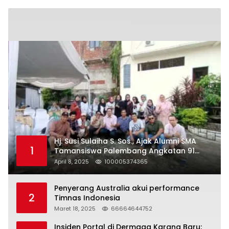
Hj. Susi Sulaiha S. Sos., Ajak Alumni SMA
1
Tamansiswa Palembang Angkatan 91
Halal Bihalal
April 8, 2025
100005374365
Penyerang Australia akui performance
2
Timnas Indonesia
Maret 18, 2025
66664644752
Insiden Portal di Dermaga Karang Baru: