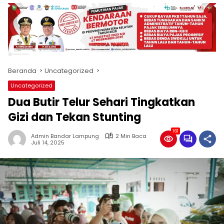
produk
antara
lain
mampu
menjadi
tempat
Beranda
Uncategorized
komunikasi
usaha
Uncategorized
(beriklan),
Dua Butir Telur Sehari Tingkatkan
fokus
pada
Gizi dan Tekan Stunting
pemberitaan
161
nasional
Admin Bandar Lampung
2 Min Baca
Juli 14, 2025
maupun
international,
bernuansa
lokal
dan
dinamis,
memiliki
kisaran