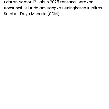
mengandung
Edaran Nomor 12 Tahun 2025 tentang Gerakan
unsur
Konsumsi Telur dalam Rangka Peningkatan Kualitas
edukasi,
Sumber Daya Manusia (SDM).
gaya
hidup,
hiburan,
bebas
dari
SARA,
narkoba
dan
berita
asusila
Media
Cetak
dan
Online
Ampera
News