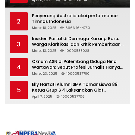
April 8, 2025
100005374364
Penyerang Australia akui performance
2
Timnas Indonesia
Maret 18, 2025
66664644750
Insiden Portal di Dermaga Karang Baru:
3
Warga Klarifikasi dan Kritik Pemberitaan
yang Tidak Akurat
Maret 13, 2025
10000538028
Oknum ASN di Palembang Diduga Hina
4
Wartawan: Sebut Profesi Jurnalis Hanya
Seharga 2 Liter Bensin, Berujung Dugaan
Maret 23, 2025
10000537780
Pelanggaran UU ITE!
Elly Hartati Alumni SMA Tamansiswa 89
5
Ketua Grup S 4 Laksanakan Giat
Silaturahmi
April 7, 2025
10000537706