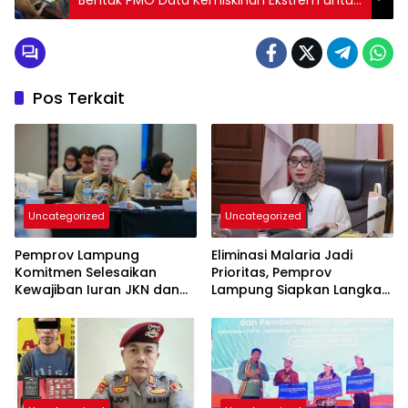
Percepatan Penanggulangan
Pos Terkait
Uncategorized
Uncategorized
Pemprov Lampung
Eliminasi Malaria Jadi
Komitmen Selesaikan
Prioritas, Pemprov
Kewajiban Iuran JKN dan
Lampung Siapkan Langkah
Perkuat Tata Kelola
Terpadu
Kepesertaan BPJS
Kesehatan