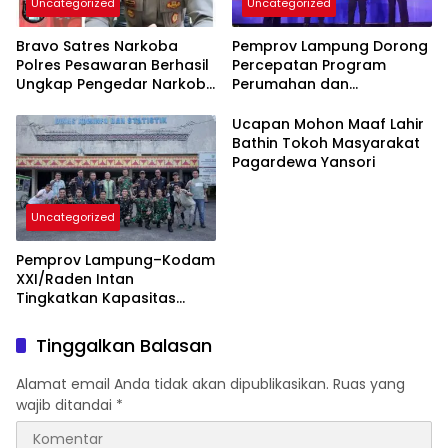
Uncategorized
Uncategorized
Bravo Satres Narkoba
Pemprov Lampung Dorong
Polres Pesawaran Berhasil
Percepatan Program
Ungkap Pengedar Narkoba
Perumahan dan
Berikut BB 7,76 Gram Sabu
Pemberdayaan Ekonomi
Rakyat
Ucapan Mohon Maaf Lahir
Bathin Tokoh Masyarakat
Pagardewa Yansori
Uncategorized
Pemprov Lampung–Kodam
XXI/Raden Intan
Tingkatkan Kapasitas
Bersama di Bidang
Komunikasi Publik
Tinggalkan Balasan
Alamat email Anda tidak akan dipublikasikan.
Ruas yang
wajib ditandai
*