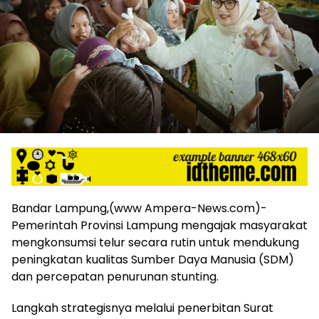
harga
iklan
yang
relatif
lebih
murah
dari
Koran
maupun
media
siber
lainnya,
desain
Koran
Bandar Lampung,(www Ampera-News.com)-
dan
Pemerintah Provinsi Lampung mengajak masyarakat
media
mengkonsumsi telur secara rutin untuk mendukung
siber
peningkatan kualitas Sumber Daya Manusia (SDM)
lebih
dan percepatan penurunan stunting.
eksklusif,
bergaya
Langkah strategisnya melalui penerbitan Surat
trendi,