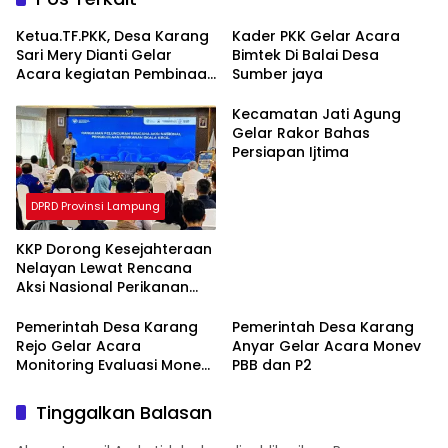
Ketua.TF.PKK, Desa Karang
Kader PKK Gelar Acara
Sari Mery Dianti Gelar
Bimtek Di Balai Desa
Acara kegiatan Pembinaan
Sumber jaya
dan bimbingan Pada Para
Anggota Kader PKK
Kecamatan Jati Agung
Gelar Rakor Bahas
Persiapan Ijtima
DPRD Provinsi Lampung
KKP Dorong Kesejahteraan
Nelayan Lewat Rencana
Aksi Nasional Perikanan
Skala Kecil
Pemerintah Desa Karang
Pemerintah Desa Karang
Rejo Gelar Acara
Anyar Gelar Acara Monev
Monitoring Evaluasi Monev
PBB dan P2
PBB dan P2 Perkotaan
Tinggalkan Balasan