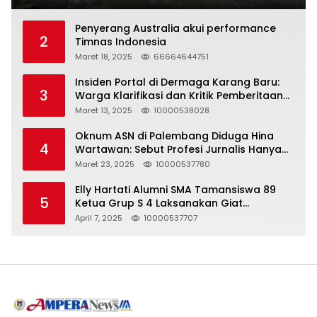
Penyerang Australia akui performance
2
Timnas Indonesia
Maret 18, 2025
66664644751
Insiden Portal di Dermaga Karang Baru:
3
Warga Klarifikasi dan Kritik Pemberitaan
yang Tidak Akurat
Maret 13, 2025
10000538028
Oknum ASN di Palembang Diduga Hina
4
Wartawan: Sebut Profesi Jurnalis Hanya
Seharga 2 Liter Bensin, Berujung Dugaan
Maret 23, 2025
10000537780
Pelanggaran UU ITE!
Elly Hartati Alumni SMA Tamansiswa 89
5
Ketua Grup S 4 Laksanakan Giat
Silaturahmi
April 7, 2025
10000537707