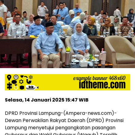
harga
iklan
yang
relatif
lebih
murah
dari
Koran
maupun
media
siber
lainnya,
desain
Koran
dan
media
Selasa, 14 Januari 2025 15:47 WIB
siber
lebih
DPRD Provinsi Lampung-(Ampera-news.com)-
eksklusif,
Dewan Perwakilan Rakyat Daerah (DPRD) Provinsi
bergaya
Lampung menyetujui pengangkatan pasangan
trendi,
Gubernur dan Wakil Gubernur (Wagub) Terpilih