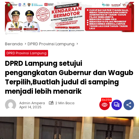
produk
antara
lain
mampu
menjadi
tempat
Beranda
DPRD Provinsi Lampung
komunikasi
usaha
DPRD Provinsi Lampung
(beriklan),
DPRD Lampung setujui
fokus
pada
pengangkatan Gubernur dan Wagub
pemberitaan
Terpilih,Buatlah judul di samping
nasional
menjadi lebih menarik
maupun
international,
84359
bernuansa
Admin Ampera
2 Min Baca
April 14, 2025
lokal
dan
dinamis,
memiliki
kisaran