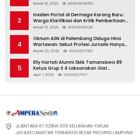
Maret 18, 2025
66664644750
Insiden Portal di Dermaga Karang Baru:
3
Warga Klarifikasi dan Kritik Pemberitaan
yang Tidak Akurat
Maret 13, 2025
10000538028
Oknum ASN di Palembang Diduga Hina
4
Wartawan: Sebut Profesi Jurnalis Hanya
Seharga 2 Liter Bensin, Berujung Dugaan
Maret 23, 2025
10000537780
Pelanggaran UU ITE!
Elly Hartati Alumni SMA Tamansiswa 89
5
Ketua Grup S 4 Laksanakan Giat
Silaturahmi
April 7, 2025
10000537707
JL.BINTARA RT.021RW.009 KELURAHAN YUKUM
JAYA,KECAMATAN TERBANGGI BESAR PROVINSI LAMPUNG