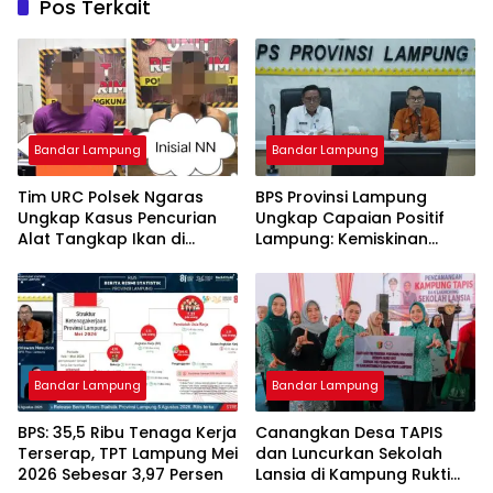
Pos Terkait
Bandar Lampung
Bandar Lampung
Tim URC Polsek Ngaras
BPS Provinsi Lampung
Ungkap Kasus Pencurian
Ungkap Capaian Positif
Alat Tangkap Ikan di
Lampung: Kemiskinan
Pelabuhan Kota Jawa, Dua
Turun, Inflasi Terkendali,
Terduga Pelaku
Ekonomi Terus Tumbuh
Diamankan.
Bandar Lampung
Bandar Lampung
BPS: 35,5 Ribu Tenaga Kerja
Canangkan Desa TAPIS
Terserap, TPT Lampung Mei
dan Luncurkan Sekolah
2026 Sebesar 3,97 Persen
Lansia di Kampung Rukti