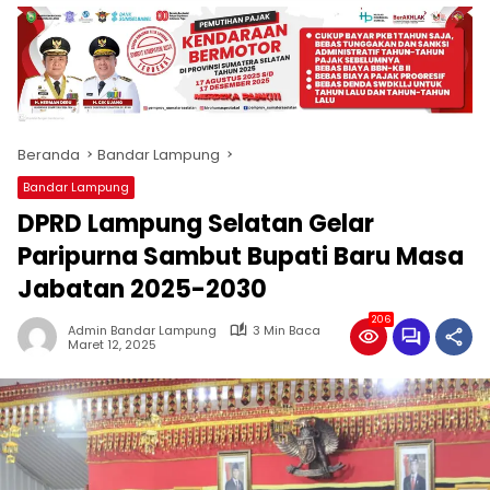
produk
antara
lain
mampu
menjadi
tempat
Beranda
Bandar Lampung
komunikasi
usaha
Bandar Lampung
(beriklan),
DPRD Lampung Selatan Gelar
fokus
pada
Paripurna Sambut Bupati Baru Masa
pemberitaan
Jabatan 2025-2030
nasional
maupun
206
Admin Bandar Lampung
3 Min Baca
international,
Maret 12, 2025
bernuansa
lokal
dan
dinamis,
memiliki
kisaran