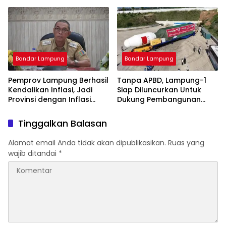
Endah, Ketua TP PKK
Lampung Dorong
Pembangunan SDM Dimulai
dari Desa
Bandar Lampung
Bandar Lampung
Pemprov Lampung Berhasil
Tanpa APBD, Lampung-1
Kendalikan Inflasi, Jadi
Siap Diluncurkan Untuk
Provinsi dengan Inflasi
Dukung Pembangunan
Terendah di Sumatera
Berbasis Data
Tinggalkan Balasan
Alamat email Anda tidak akan dipublikasikan.
Ruas yang
wajib ditandai
*