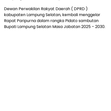
mengandung
unsur
Dewan Perwakilan Rakyat Daerah ( DPRD )
edukasi,
kabupaten Lampung Selatan, kembali menggelar
gaya
Rapat Paripurna dalam rangka Pidato sambutan
hidup,
Bupati Lampung Selatan Masa Jabatan 2025 – 2030.
hiburan,
bebas
dari
SARA,
narkoba
dan
berita
asusila
Media
Cetak
dan
Online
Ampera
News