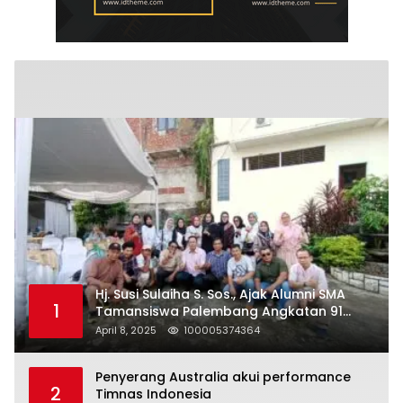
Hj. Susi Sulaiha S. Sos., Ajak Alumni SMA
1
Tamansiswa Palembang Angkatan 91
Halal Bihalal
April 8, 2025
100005374364
Penyerang Australia akui performance
2
Timnas Indonesia