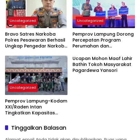
Uncategorized
Uncategorized
Bravo Satres Narkoba
Pemprov Lampung Dorong
Polres Pesawaran Berhasil
Percepatan Program
Ungkap Pengedar Narkoba
Perumahan dan
Berikut BB 7,76 Gram Sabu
Pemberdayaan Ekonomi
Rakyat
Ucapan Mohon Maaf Lahir
Bathin Tokoh Masyarakat
Pagardewa Yansori
Uncategorized
Pemprov Lampung–Kodam
XXI/Raden Intan
Tingkatkan Kapasitas
Bersama di Bidang
Komunikasi Publik
Tinggalkan Balasan
Alamat email Anda tidak akan dipublikasikan.
Ruas yang