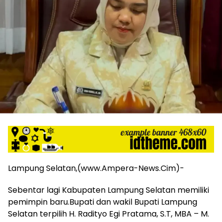
harga
iklan
yang
relatif
lebih
murah
dari
Koran
maupun
media
siber
lainnya,
desain
Koran
dan
media
Lampung Selatan,(www.Ampera-News.Cim)-
siber
lebih
Sebentar lagi Kabupaten Lampung Selatan memiliki
eksklusif,
pemimpin baru.Bupati dan wakil Bupati Lampung
bergaya
Selatan terpilih H. Radityo Egi Pratama, S.T, MBA – M.
trendi,