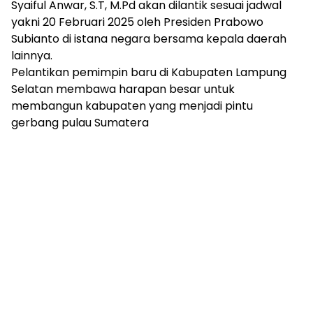
mengandung
Syaiful Anwar, S.T, M.Pd akan dilantik sesuai jadwal
unsur
yakni 20 Februari 2025 oleh Presiden Prabowo
edukasi,
Subianto di istana negara bersama kepala daerah
gaya
lainnya.
hidup,
Pelantikan pemimpin baru di Kabupaten Lampung
hiburan,
Selatan membawa harapan besar untuk
bebas
membangun kabupaten yang menjadi pintu
dari
SARA,
gerbang pulau Sumatera
narkoba
dan
berita
asusila
Media
Cetak
dan
Online
Ampera
News