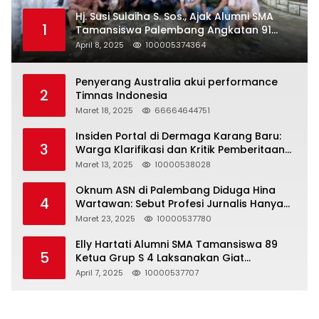
Hj. Susi Sulaiha S. Sos., Ajak Alumni SMA
1
Tamansiswa Palembang Angkatan 91
Halal Bihalal
April 8, 2025
100005374364
Penyerang Australia akui performance
2
Timnas Indonesia
Maret 18, 2025
66664644751
Insiden Portal di Dermaga Karang Baru:
3
Warga Klarifikasi dan Kritik Pemberitaan
yang Tidak Akurat
Maret 13, 2025
10000538028
Oknum ASN di Palembang Diduga Hina
4
Wartawan: Sebut Profesi Jurnalis Hanya
Seharga 2 Liter Bensin, Berujung Dugaan
Maret 23, 2025
10000537780
Pelanggaran UU ITE!
Elly Hartati Alumni SMA Tamansiswa 89
5
Ketua Grup S 4 Laksanakan Giat
Silaturahmi
April 7, 2025
10000537707