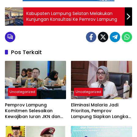
Kabupaten Lampung Selatan Melakukan
Kunjungan Konsultasi Ke Pemrov Lampung
Pos Terkait
Uncategorized
Uncategorized
Pemprov Lampung
Eliminasi Malaria Jadi
Komitmen Selesaikan
Prioritas, Pemprov
Kewajiban Iuran JKN dan
Lampung Siapkan Langkah
Perkuat Tata Kelola
Terpadu
Kepesertaan BPJS
Kesehatan