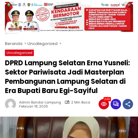
produk
antara
lain
mampu
menjadi
tempat
Beranda
Uncategorized
komunikasi
usaha
Uncategorized
(beriklan),
DPRD Lampung Selatan Erna Yusneli:
fokus
pada
Sektor Pariwisata Jadi Masterplan
pemberitaan
Pembangunan Lampung Selatan di
nasional
Era Bupati Baru Egi-Sayiful
maupun
international,
249
bernuansa
Admin Bandar Lampung
2 Min Baca
Februari 18, 2025
lokal
dan
dinamis,
memiliki
kisaran