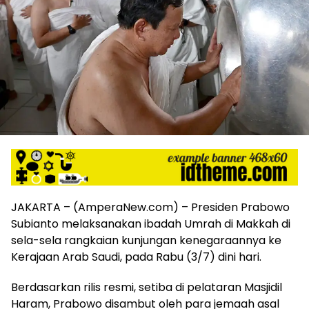
harga
iklan
yang
relatif
lebih
murah
dari
Koran
maupun
media
siber
lainnya,
desain
Koran
JAKARTA – (AmperaNew.com) – Presiden Prabowo
dan
Subianto melaksanakan ibadah Umrah di Makkah di
media
sela-sela rangkaian kunjungan kenegaraannya ke
siber
lebih
Kerajaan Arab Saudi, pada Rabu (3/7) dini hari.
eksklusif,
bergaya
Berdasarkan rilis resmi, setiba di pelataran Masjidil
trendi,
Haram, Prabowo disambut oleh para jemaah asal