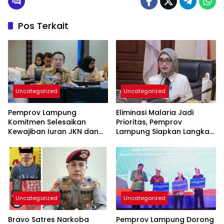
Pos Terkait
Uncategorized
Uncategorized
Pemprov Lampung
Eliminasi Malaria Jadi
Komitmen Selesaikan
Prioritas, Pemprov
Kewajiban Iuran JKN dan
Lampung Siapkan Langkah
Perkuat Tata Kelola
Terpadu
Kepesertaan BPJS
Kesehatan
Uncategorized
Uncategorized
Bravo Satres Narkoba
Pemprov Lampung Dorong