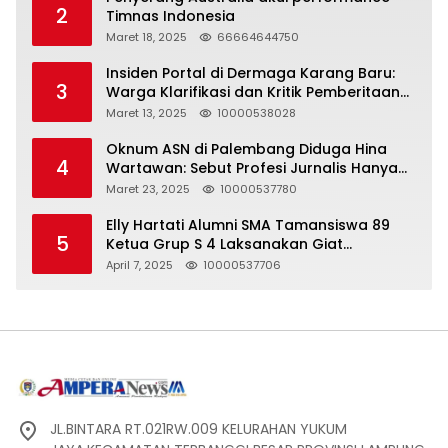
2
Timnas Indonesia
Maret 18, 2025
66664644750
Insiden Portal di Dermaga Karang Baru:
3
Warga Klarifikasi dan Kritik Pemberitaan
yang Tidak Akurat
Maret 13, 2025
10000538028
Oknum ASN di Palembang Diduga Hina
4
Wartawan: Sebut Profesi Jurnalis Hanya
Seharga 2 Liter Bensin, Berujung Dugaan
Maret 23, 2025
10000537780
Pelanggaran UU ITE!
Elly Hartati Alumni SMA Tamansiswa 89
5
Ketua Grup S 4 Laksanakan Giat
Silaturahmi
April 7, 2025
10000537706
JL.BINTARA RT.021RW.009 KELURAHAN YUKUM