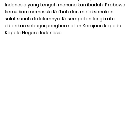
mengandung
Indonesia yang tengah menunaikan ibadah. Prabowo
unsur
kemudian memasuki Ka’bah dan melaksanakan
edukasi,
salat sunah di dalamnya. Kesempatan langka itu
gaya
diberikan sebagai penghormatan Kerajaan kepada
hidup,
hiburan,
Kepala Negara Indonesia.
bebas
dari
SARA,
narkoba
dan
berita
asusila
Media
Cetak
dan
Online
Ampera
News