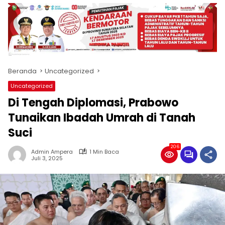
produk
antara
lain
mampu
menjadi
tempat
Beranda
Uncategorized
komunikasi
usaha
Uncategorized
(beriklan),
Di Tengah Diplomasi, Prabowo
fokus
pada
Tunaikan Ibadah Umrah di Tanah
pemberitaan
Suci
nasional
maupun
206
Admin Ampera
1 Min Baca
international,
Juli 3, 2025
bernuansa
lokal
dan
dinamis,
memiliki
kisaran