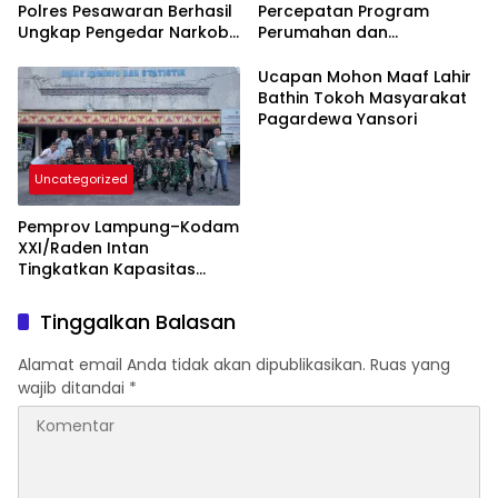
Polres Pesawaran Berhasil
Percepatan Program
Ungkap Pengedar Narkoba
Perumahan dan
Berikut BB 7,76 Gram Sabu
Pemberdayaan Ekonomi
Rakyat
Ucapan Mohon Maaf Lahir
Bathin Tokoh Masyarakat
Pagardewa Yansori
Uncategorized
Pemprov Lampung–Kodam
XXI/Raden Intan
Tingkatkan Kapasitas
Bersama di Bidang
Komunikasi Publik
Tinggalkan Balasan
Alamat email Anda tidak akan dipublikasikan.
Ruas yang
wajib ditandai
*