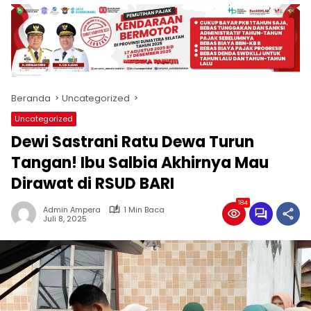
produk
antara
lain
mampu
menjadi
tempat
Beranda
Uncategorized
komunikasi
usaha
Uncategorized
(beriklan),
Dewi Sastrani Ratu Dewa Turun
fokus
pada
Tangan! Ibu Salbia Akhirnya Mau
pemberitaan
Dirawat di RSUD BARI
nasional
maupun
184
Admin Ampera
1 Min Baca
international,
Juli 8, 2025
bernuansa
lokal
dan
dinamis,
memiliki
kisaran