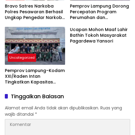
Bravo Satres Narkoba
Pemprov Lampung Dorong
Polres Pesawaran Berhasil
Percepatan Program
Ungkap Pengedar Narkoba
Perumahan dan
Berikut BB 7,76 Gram Sabu
Pemberdayaan Ekonomi
Rakyat
Ucapan Mohon Maaf Lahir
Bathin Tokoh Masyarakat
Pagardewa Yansori
Uncategorized
Pemprov Lampung–Kodam
XXI/Raden Intan
Tingkatkan Kapasitas
Bersama di Bidang
Komunikasi Publik
Tinggalkan Balasan
Alamat email Anda tidak akan dipublikasikan.
Ruas yang
wajib ditandai
*