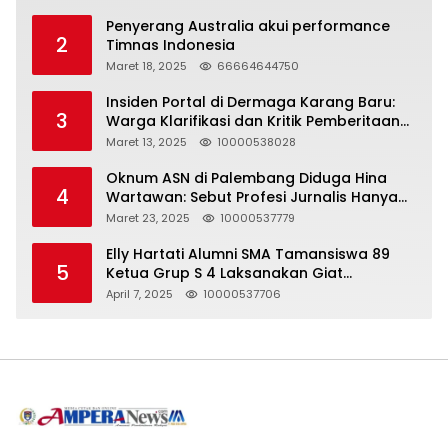
Penyerang Australia akui performance
2
Timnas Indonesia
Maret 18, 2025
66664644750
Insiden Portal di Dermaga Karang Baru:
3
Warga Klarifikasi dan Kritik Pemberitaan
yang Tidak Akurat
Maret 13, 2025
10000538028
Oknum ASN di Palembang Diduga Hina
4
Wartawan: Sebut Profesi Jurnalis Hanya
Seharga 2 Liter Bensin, Berujung Dugaan
Maret 23, 2025
10000537779
Pelanggaran UU ITE!
Elly Hartati Alumni SMA Tamansiswa 89
5
Ketua Grup S 4 Laksanakan Giat
Silaturahmi
April 7, 2025
10000537706