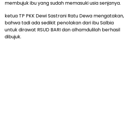
mengandung
membujuk ibu yang sudah memasuki usia senjanya.
unsur
edukasi,
ketua TP PKK Dewi Sastrani Ratu Dewa mengatakan,
gaya
bahwa tadi ada sedikit penolakan dari ibu Salbia
hidup,
untuk dirawat RSUD BARI dan alhamdulilah berhasil
hiburan,
dibujuk.
bebas
dari
SARA,
narkoba
dan
berita
asusila
Media
Cetak
dan
Online
Ampera
News