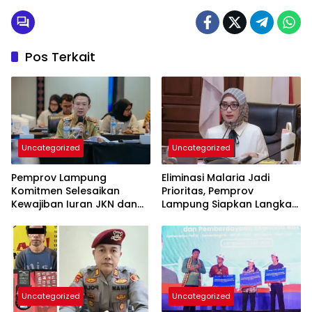
Pos Terkait
Uncategorized
Uncategorized
Pemprov Lampung
Eliminasi Malaria Jadi
Komitmen Selesaikan
Prioritas, Pemprov
Kewajiban Iuran JKN dan
Lampung Siapkan Langkah
Perkuat Tata Kelola
Terpadu
Kepesertaan BPJS
Kesehatan
Uncategorized
Uncategorized