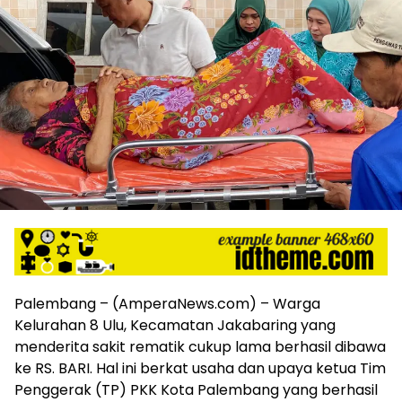
harga
iklan
yang
relatif
lebih
murah
dari
Koran
maupun
media
siber
lainnya,
desain
Koran
dan
media
Palembang – (AmperaNews.com) – Warga
siber
Kelurahan 8 Ulu, Kecamatan Jakabaring yang
lebih
menderita sakit rematik cukup lama berhasil dibawa
eksklusif,
ke RS. BARI. Hal ini berkat usaha dan upaya ketua Tim
bergaya
trendi,
Penggerak (TP) PKK Kota Palembang yang berhasil