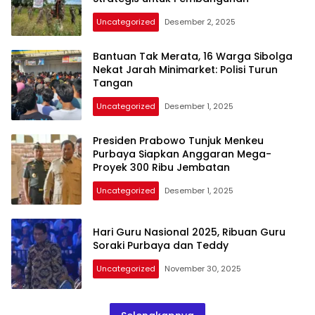
mengandung
unsur
Uncategorized
Desember 2, 2025
edukasi,
gaya
Bantuan Tak Merata, 16 Warga Sibolga
hidup,
Nekat Jarah Minimarket: Polisi Turun
hiburan,
Tangan
bebas
dari
Uncategorized
Desember 1, 2025
SARA,
narkoba
Presiden Prabowo Tunjuk Menkeu
dan
Purbaya Siapkan Anggaran Mega-
berita
Proyek 300 Ribu Jembatan
asusila
Uncategorized
Desember 1, 2025
Media
Cetak
dan
Hari Guru Nasional 2025, Ribuan Guru
Online
Soraki Purbaya dan Teddy
Ampera
News
Uncategorized
November 30, 2025