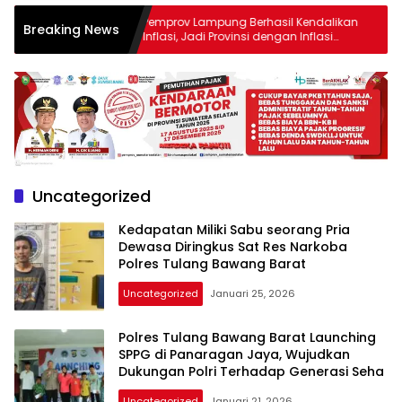
produk
urkan
Pemprov Lampung Berhasil Kendalikan
Ke
Breaking News
antara
 Endah,
Inflasi, Jadi Provinsi dengan Inflasi
Ri
Terendah di Sumatera
Ua
lain
Desa
mampu
menjadi
tempat
komunikasi
usaha
(beriklan),
fokus
Uncategorized
pada
pemberitaan
Kedapatan Miliki Sabu seorang Pria
nasional
Dewasa Diringkus Sat Res Narkoba
maupun
Polres Tulang Bawang Barat
international,
Uncategorized
Januari 25, 2026
bernuansa
lokal
dan
Polres Tulang Bawang Barat Launching
SPPG di Panaragan Jaya, Wujudkan
dinamis,
Dukungan Polri Terhadap Generasi Seha
memiliki
kisaran
Uncategorized
Januari 21, 2026