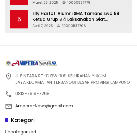
Seharga 2 Liter Bensin, Berujung Dugaan
Maret 23, 2025
10000537778
Pelanggaran UU ITE!
Elly Hartati Alumni SMA Tamansiswa 89
5
Ketua Grup S 4 Laksanakan Giat
Silaturahmi
April 7, 2025
10000537706
JL.BINTARA RT.021RW.009 KELURAHAN YUKUM
JAYA,KECAMATAN TERBANGGI BESAR PROVINSI LAMPUNG
0813-7919-7268
Ampera-News@gmail.com
Kategori
Uncategorized