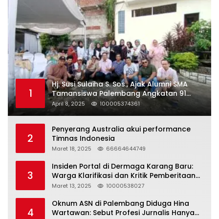
Hj. Susi Sulaiha S. Sos., Ajak Alumni SMA
1
Tamansiswa Palembang Angkatan 91
Halal Bihalal
April 8, 2025
100005374361
Penyerang Australia akui performance
2
Timnas Indonesia
Maret 18, 2025
66664644749
Insiden Portal di Dermaga Karang Baru:
3
Warga Klarifikasi dan Kritik Pemberitaan
yang Tidak Akurat
Maret 13, 2025
10000538027
Oknum ASN di Palembang Diduga Hina
4
Wartawan: Sebut Profesi Jurnalis Hanya