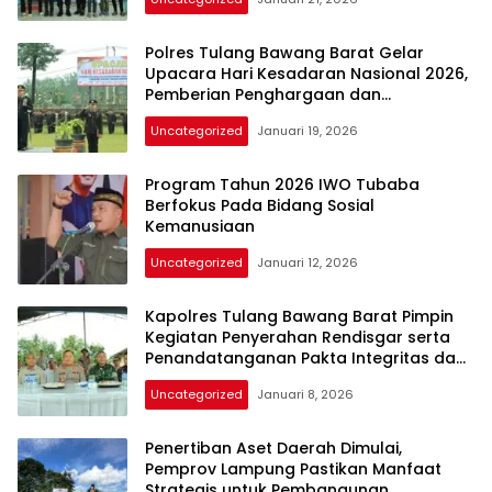
harga
iklan
Polres Tulang Bawang Barat Gelar
yang
Upacara Hari Kesadaran Nasional 2026,
relatif
Pemberian Penghargaan dan
lebih
Penyematan Tanda kehormatan
murah
Uncategorized
Januari 19, 2026
Personil*
dari
Koran
Program Tahun 2026 IWO Tubaba
maupun
Berfokus Pada Bidang Sosial
media
Kemanusiaan
siber
Uncategorized
Januari 12, 2026
lainnya,
desain
Koran
Kapolres Tulang Bawang Barat Pimpin
dan
Kegiatan Penyerahan Rendisgar serta
Penandatanganan Pakta Integritas dan
media
Perjanjian Kinerja Tahun 2026*
siber
Uncategorized
Januari 8, 2026
lebih
eksklusif,
Penertiban Aset Daerah Dimulai,
bergaya
Pemprov Lampung Pastikan Manfaat
trendi,
Strategis untuk Pembangunan