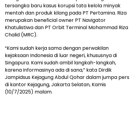
mengandung
tersangka baru kasus korupsi tata kelola minyak
unsur
mentah dan produk kilang pada PT Pertamina. Riza
edukasi,
merupakan beneficial owner PT Navigator
gaya
hidup,
Khatulistiwa dan PT Orbit Terminal Mohammad Riza
hiburan,
Chalid (MRC).
bebas
dari
“Kami sudah kerja sama dengan perwakilan
SARA,
kejaksaan Indonesia di luar negeri, khususnya di
narkoba
Singapura. Kami sudah ambil langkah-langkah,
dan
karena informasinya ada di sana,” kata Dirdik
berita
Jampidsus Kejagung Abdul Qohar dalam jumpa pers
asusila
di kantor Kejagung, Jakarta Selatan, Kamis
Media
Cetak
(10/7/2025) malam.
dan
Online
Ampera
News