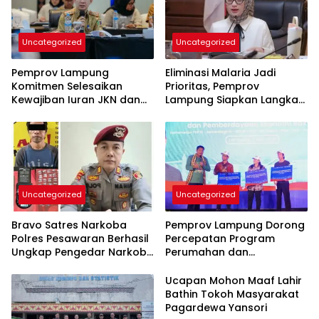
Uncategorized
Uncategorized
Pemprov Lampung
Eliminasi Malaria Jadi
Komitmen Selesaikan
Prioritas, Pemprov
Kewajiban Iuran JKN dan
Lampung Siapkan Langkah
Perkuat Tata Kelola
Terpadu
Kepesertaan BPJS
Kesehatan
Uncategorized
Uncategorized
Bravo Satres Narkoba
Pemprov Lampung Dorong
Polres Pesawaran Berhasil
Percepatan Program
Ungkap Pengedar Narkoba
Perumahan dan
Berikut BB 7,76 Gram Sabu
Pemberdayaan Ekonomi
Rakyat
Ucapan Mohon Maaf Lahir
Bathin Tokoh Masyarakat
Pagardewa Yansori