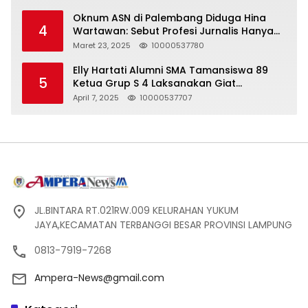
Oknum ASN di Palembang Diduga Hina
4
Wartawan: Sebut Profesi Jurnalis Hanya
Seharga 2 Liter Bensin, Berujung Dugaan
Maret 23, 2025
10000537780
Pelanggaran UU ITE!
Elly Hartati Alumni SMA Tamansiswa 89
5
Ketua Grup S 4 Laksanakan Giat
Silaturahmi
April 7, 2025
10000537707
JL.BINTARA RT.021RW.009 KELURAHAN YUKUM
JAYA,KECAMATAN TERBANGGI BESAR PROVINSI LAMPUNG
0813-7919-7268
Ampera-News@gmail.com