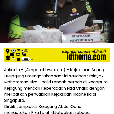
harga
iklan
yang
relatif
lebih
murah
dari
Koran
maupun
media
siber
lainnya,
desain
Jakarta – (AmperaNews.com) – Kejaksaan Agung
Koran
(Kejagung) mengatakan saat ini saudagar minyak
dan
Mohammad Riza Chalid tengah berada di Singapura.
media
Kejagung mencari keberadaan Riza Chalid dengan
siber
lebih
melibatkan perwakilan Kejaksaan Indonesia di
eksklusif,
Singapura.
bergaya
Dirdik Jampidsus Kejagung Abdul Qohar
trendi,
mengatakan Riza telah ditetapkan sebagai