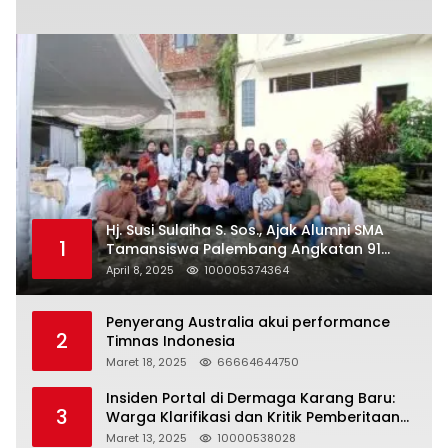
Hj. Susi Sulaiha S. Sos., Ajak Alumni SMA
1
Tamansiswa Palembang Angkatan 91
Halal Bihalal
April 8, 2025
100005374364
Penyerang Australia akui performance
2
Timnas Indonesia
Maret 18, 2025
66664644750
Insiden Portal di Dermaga Karang Baru:
3
Warga Klarifikasi dan Kritik Pemberitaan
yang Tidak Akurat
Maret 13, 2025
10000538028