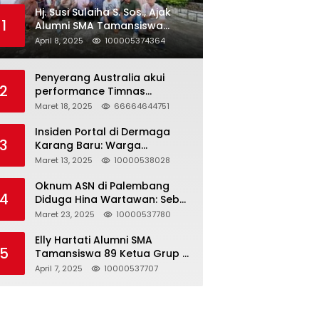
Hj. Susi Sulaiha S. Sos., Ajak
1
Alumni SMA Tamansiswa
Palembang Angkatan 91 Halal
April 8, 2025
100005374364
Bihalal
Penyerang Australia akui
2
performance Timnas
Indonesia
Maret 18, 2025
66664644751
Insiden Portal di Dermaga
3
Karang Baru: Warga
Klarifikasi dan Kritik
Maret 13, 2025
10000538028
Pemberitaan yang Tidak
Akurat
Oknum ASN di Palembang
4
Diduga Hina Wartawan: Sebut
Profesi Jurnalis Hanya
Maret 23, 2025
10000537780
Seharga 2 Liter Bensin,
Berujung Dugaan
Elly Hartati Alumni SMA
5
Pelanggaran UU ITE!
Tamansiswa 89 Ketua Grup S
4 Laksanakan Giat
April 7, 2025
10000537707
Silaturahmi