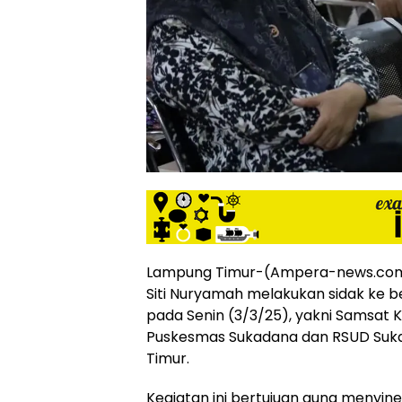
siber
lebih
eksklusif,
bergaya
trendi,
mengandung
unsur
edukasi,
gaya
hidup,
hiburan,
bebas
dari
SARA,
Lampung Timur-(Ampera-news.com)
narkoba
Siti Nuryamah melakukan sidak ke be
dan
pada Senin (3/3/25), yakni Samsat
berita
Puskesmas Sukadana dan RSUD Su
asusila
Media
Timur.
Cetak
dan
Kegiatan ini bertujuan guna menyine