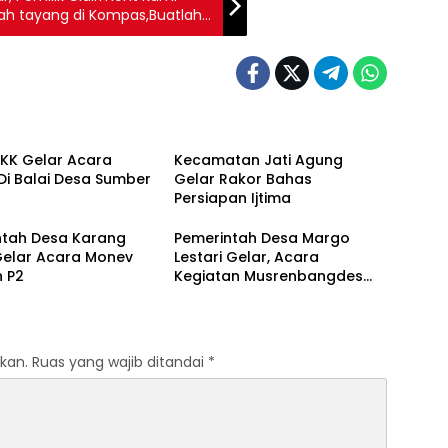
h menarik
PKK Gelar Acara
Kecamatan Jati Agung
Di Balai Desa Sumber
Gelar Rakor Bahas
Persiapan Ijtima
ntah Desa Karang
Pemerintah Desa Margo
Gelar Acara Monev
Lestari Gelar, Acara
n P2
Kegiatan Musrenbangdes
2025. Tahun Anggaran 2026
kan.
Ruas yang wajib ditandai
*