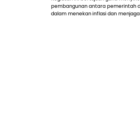
Online
pembangunan antara pemerintah d
Ampera
dalam menekan inflasi dan menjaga 
News