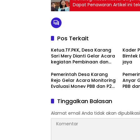
Dapat Penawaran Artikel ini telah tayang di Kompas,Buatlah
judul di samping menjadi lebi
Pos Terkait
Ketua.TF.PKK, Desa Karang
Kader 
Sari Mery Dianti Gelar Acara
Bimtek 
kegiatan Pembinaan dan
jaya
bimbingan Pada Para
Anggota Kader PKK
Pemerintah Desa Karang
Pemeri
Rejo Gelar Acara Monitoring
Anyar 
Evaluasi Monev PBB dan P2
PBB da
Perkotaan
Tinggalkan Balasan
Alamat email Anda tidak akan dipublikasi