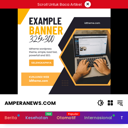
Langsung
×
Scroll Untuk Baca Artikel
ke
konten
AMPERANEWS.COM
Ampera
News
Berita
Kesehatan
Otomotif
Internasional
Tek
memiliki
konsep