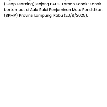
mengandung
(Deep Learning) jenjang PAUD Taman Kanak-Kanak
unsur
bertempat di Aula Balai Penjaminan Mutu Pendidikan
edukasi,
(BPMP) Provinsi Lampung, Rabu (20/8/2025).
gaya
hidup,
hiburan,
bebas
dari
SARA,
narkoba
dan
berita
asusila
Media
Cetak
dan
Online
Ampera
News