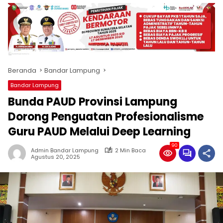
produk
antara
lain
mampu
menjadi
tempat
Beranda
Bandar Lampung
komunikasi
usaha
Bandar Lampung
(beriklan),
Bunda PAUD Provinsi Lampung
fokus
pada
Dorong Penguatan Profesionalisme
pemberitaan
Guru PAUD Melalui Deep Learning
nasional
maupun
90
Admin Bandar Lampung
2 Min Baca
international,
Agustus 20, 2025
bernuansa
lokal
dan
dinamis,
memiliki
kisaran