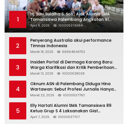
Hj. Susi Sulaiha S. Sos., Ajak Alumni SMA
1
Tamansiswa Palembang Angkatan 91
Halal Bihalal
April 8, 2025
100005374364
Penyerang Australia akui performance
2
Timnas Indonesia
Maret 18, 2025
66664644752
Insiden Portal di Dermaga Karang Baru:
3
Warga Klarifikasi dan Kritik Pemberitaan
yang Tidak Akurat
Maret 13, 2025
10000538028
Oknum ASN di Palembang Diduga Hina
4
Wartawan: Sebut Profesi Jurnalis Hanya
Seharga 2 Liter Bensin, Berujung Dugaan
Maret 23, 2025
10000537780
Pelanggaran UU ITE!
Elly Hartati Alumni SMA Tamansiswa 89
5
Ketua Grup S 4 Laksanakan Giat
Silaturahmi
April 7, 2025
10000537707