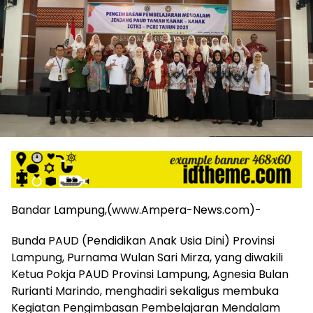
harga
iklan
yang
relatif
lebih
murah
dari
Koran
maupun
media
siber
lainnya,
desain
Koran
Bandar Lampung,(www.Ampera-News.com)-
dan
media
Bunda PAUD (Pendidikan Anak Usia Dini) Provinsi
siber
Lampung, Purnama Wulan Sari Mirza, yang diwakili
lebih
eksklusif,
Ketua Pokja PAUD Provinsi Lampung, Agnesia Bulan
bergaya
Rurianti Marindo, menghadiri sekaligus membuka
trendi,
Kegiatan Pengimbasan Pembelajaran Mendalam