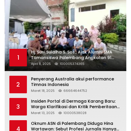
Hj. Susi Sulaiha S. Sos., Ajak Alumni SMA
1
Tamansiswa Palembang Angkatan 91
Halal Bihalal
April 8, 2025
100005374365
Penyerang Australia akui performance
2
Timnas Indonesia
Maret 18, 2025
66664644752
Insiden Portal di Dermaga Karang Baru:
3
Warga Klarifikasi dan Kritik Pemberitaan
yang Tidak Akurat
Maret 13, 2025
10000538028
Oknum ASN di Palembang Diduga Hina
4
Wartawan: Sebut Profesi Jurnalis Hanya