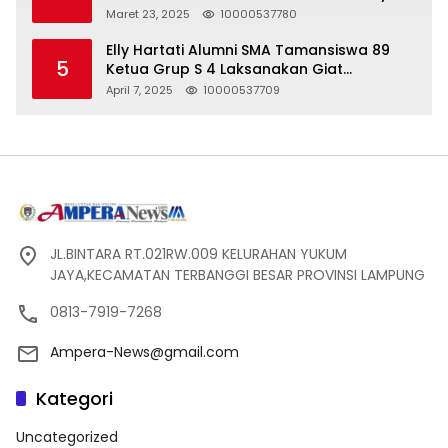
Seharga 2 Liter Bensin, Berujung Dugaan
Maret 23, 2025
10000537780
Pelanggaran UU ITE!
Elly Hartati Alumni SMA Tamansiswa 89
5
Ketua Grup S 4 Laksanakan Giat
Silaturahmi
April 7, 2025
10000537709
JL.BINTARA RT.021RW.009 KELURAHAN YUKUM
JAYA,KECAMATAN TERBANGGI BESAR PROVINSI LAMPUNG
0813-7919-7268
Ampera-News@gmail.com
Kategori
Uncategorized