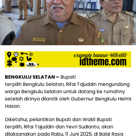
harga
iklan
yang
relatif
lebih
murah
dari
Koran
maupun
media
siber
lainnya,
BENGKULU SELATAN –
Bupati
desain
terpilih Bengkulu Selatan, Rifai Tajuddin mengundang
Koran
warga Bengkulu Selatan untuk datang ke rumahny
dan
setelah dirinya dilantik oleh Gubernur Bengkulu Helmi
media
siber
Hasan.
lebih
eksklusif,
Diketahui, pelantikan Bupati dan Wakil Bupati
bergaya
terpilih, Rifai Tajuddin dan Yevri Sudianto, akan
trendi,
dilaksanakan pada Rabu, 11 Juni 2025, di Balai Raya