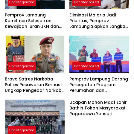
Uncategorized
Uncategorized
Pemprov Lampung
Eliminasi Malaria Jadi
Komitmen Selesaikan
Prioritas, Pemprov
Kewajiban Iuran JKN dan
Lampung Siapkan Langkah
Perkuat Tata Kelola
Terpadu
Kepesertaan BPJS
Kesehatan
Uncategorized
Uncategorized
Bravo Satres Narkoba
Pemprov Lampung Dorong
Polres Pesawaran Berhasil
Percepatan Program
Ungkap Pengedar Narkoba
Perumahan dan
Berikut BB 7,76 Gram Sabu
Pemberdayaan Ekonomi
Rakyat
Ucapan Mohon Maaf Lahir
Bathin Tokoh Masyarakat
Pagardewa Yansori
Uncategorized