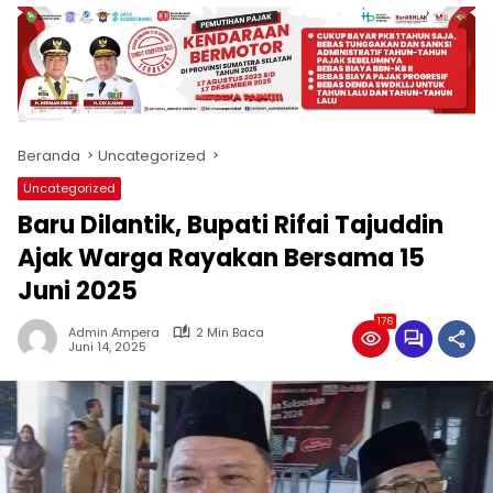
produk
antara
lain
mampu
menjadi
tempat
Beranda
Uncategorized
komunikasi
usaha
Uncategorized
(beriklan),
Baru Dilantik, Bupati Rifai Tajuddin
fokus
pada
Ajak Warga Rayakan Bersama 15
pemberitaan
Juni 2025
nasional
maupun
176
Admin Ampera
2 Min Baca
international,
Juni 14, 2025
bernuansa
lokal
dan
dinamis,
memiliki
kisaran