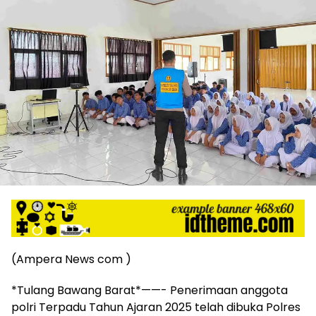
harga
iklan
yang
relatif
lebih
murah
dari
Koran
maupun
media
siber
lainnya,
desain
Koran
dan
media
siber
(Ampera News com )
lebih
eksklusif,
*Tulang Bawang Barat*——- Penerimaan anggota
bergaya
trendi,
polri Terpadu Tahun Ajaran 2025 telah dibuka Polres