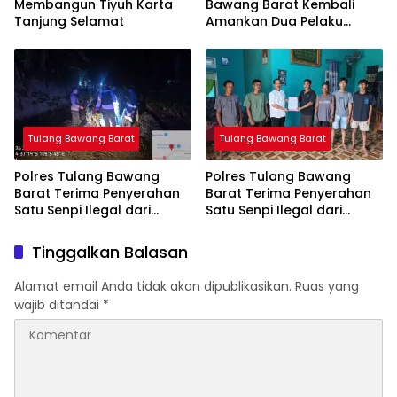
Membangun Tiyuh Karta
Bawang Barat Kembali
Tanjung Selamat
Amankan Dua Pelaku
Curat di Kecamatan
Tulang Bawang Tengah
Tulang Bawang Barat
Tulang Bawang Barat
Polres Tulang Bawang
Polres Tulang Bawang
Barat Terima Penyerahan
Barat Terima Penyerahan
Satu Senpi Ilegal dari
Satu Senpi Ilegal dari
Masyarakat
Masyarakat
Tinggalkan Balasan
Alamat email Anda tidak akan dipublikasikan.
Ruas yang
wajib ditandai
*