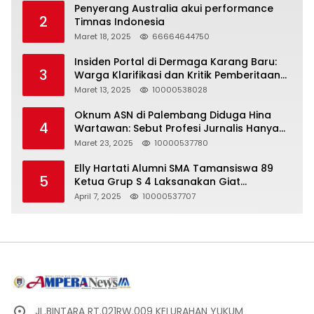
Penyerang Australia akui performance
2
Timnas Indonesia
Maret 18, 2025
66664644750
Insiden Portal di Dermaga Karang Baru:
3
Warga Klarifikasi dan Kritik Pemberitaan
yang Tidak Akurat
Maret 13, 2025
10000538028
Oknum ASN di Palembang Diduga Hina
4
Wartawan: Sebut Profesi Jurnalis Hanya
Seharga 2 Liter Bensin, Berujung Dugaan
Maret 23, 2025
10000537780
Pelanggaran UU ITE!
Elly Hartati Alumni SMA Tamansiswa 89
5
Ketua Grup S 4 Laksanakan Giat
Silaturahmi
April 7, 2025
10000537707
JL.BINTARA RT.021RW.009 KELURAHAN YUKUM