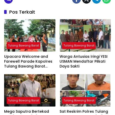
Pos Terkait
Tulang Bawang Barat
Tulang Bawang Barat
Upacara Welcome and
Warga Antusias Iringi YESI
Farewell Parade Kapolres
USMAN Mendaftar Pilkati
Tulang Bawang Barat
Daya Sakti
Berlangsung Khidmat
Tulang Bawang Barat
Tulang Bawang Barat
Mega Saputra Bertekad
Sat Reskrim Polres Tulang