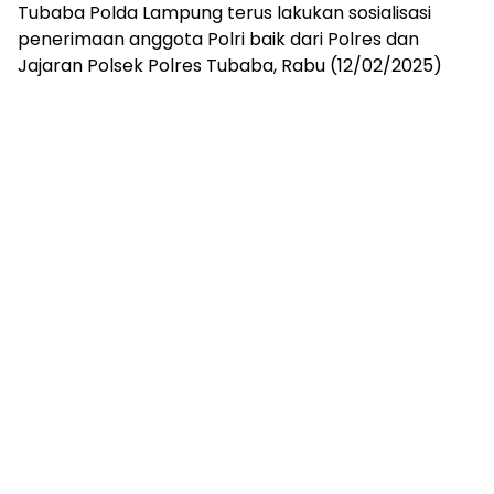
mengandung
Tubaba Polda Lampung terus lakukan sosialisasi
unsur
penerimaan anggota Polri baik dari Polres dan
edukasi,
Jajaran Polsek Polres Tubaba, Rabu (12/02/2025)
gaya
hidup,
hiburan,
bebas
dari
SARA,
narkoba
dan
berita
asusila
Media
Cetak
dan
Online
Ampera
News