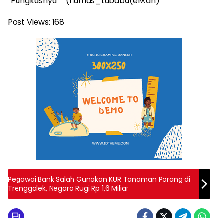
”Pungkasnya” *(humas_tubaba(elwan)
Post Views:
168
Pegawai Bank Salah Gunakan KUR Tanaman Porang di
Trenggalek, Negara Rugi Rp 1,6 Miliar