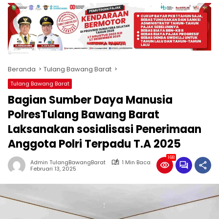
produk
antara
lain
mampu
menjadi
tempat
Beranda
Tulang Bawang Barat
komunikasi
usaha
Tulang Bawang Barat
(beriklan),
Bagian Sumber Daya Manusia
fokus
pada
PolresTulang Bawang Barat
pemberitaan
Laksanakan sosialisasi Penerimaan
nasional
Anggota Polri Terpadu T.A 2025
maupun
international,
168
bernuansa
Admin TulangBawangBarat
1 Min Baca
Februari 13, 2025
lokal
dan
dinamis,
memiliki
kisaran