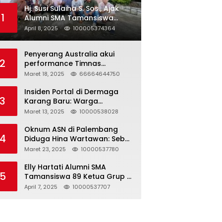
Hj. Susi Sulaiha S. Sos., Ajak
1
Alumni SMA Tamansiswa
Palembang Angkatan 91 Halal
April 8, 2025
100005374364
Bihalal
Penyerang Australia akui
2
performance Timnas
Indonesia
Maret 18, 2025
66664644750
Insiden Portal di Dermaga
3
Karang Baru: Warga
Klarifikasi dan Kritik
Maret 13, 2025
10000538028
Pemberitaan yang Tidak
Akurat
Oknum ASN di Palembang
4
Diduga Hina Wartawan: Sebut
Profesi Jurnalis Hanya
Maret 23, 2025
10000537780
Seharga 2 Liter Bensin,
Berujung Dugaan
Elly Hartati Alumni SMA
5
Pelanggaran UU ITE!
Tamansiswa 89 Ketua Grup S
4 Laksanakan Giat
April 7, 2025
10000537707
Silaturahmi