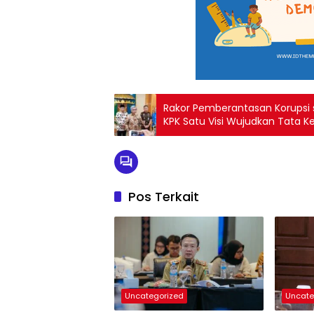
Rakor Pemberantasan Korupsi
KPK Satu Visi Wujudkan Tata K
Pos Terkait
Uncategorized
Uncate