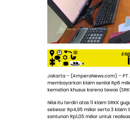
siber
lebih
eksklusif,
bergaya
trendi,
mengandung
unsur
edukasi,
gaya
hidup,
hiburan,
bebas
Jakarta – (AmperaNews.com) – PT 
dari
membayarkan klaim senilai Rp6 milia
SARA,
kematian khusus karena tewas (SRKK
narkoba
dan
Nilai itu terdiri atas 11 klaim SRKK g
berita
asusila
sebesar Rp4,95 miliar serta 3 klaim
Media
santunan Rp1,05 miliar untuk realisa
Cetak
dan